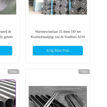
eerd de
Warmtewisselaar 25.4mm OD het
y gelaste
Koolstofstaalpijp van de Staalbuis A210
ustrie
A1 25.4*2.11 ASTM
Krijg Beste Prijs
Video
Video