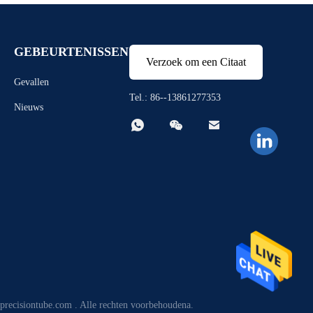
GEBEURTENISSEN
Verzoek om een Citaat
Gevallen
Tel.: 86--13861277353
Nieuws



lprecisiontube.com . Alle rechten voorbehoudena.