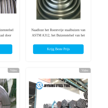
zenstelsel
Naadloze het Roestvrije staalbuizen van
taal door
ASTM A312, het Buizenstelsel van het
de Precisieroestvrije staal van TP317
TP317L
Krijg Beste Prijs
Video
Video