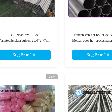
316 Naadloze SS de
Buizen van het boiler de 
armtewisselaarbuizen 25.4*2.77mm
Metaal voor het procesmater
van 316L ASTM A269
T12 van de hitteoverdr
Krijg Beste Prijs
Krijg Beste Prijs
Video