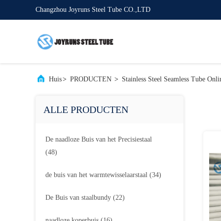
Changzhou Joyruns Steel Tube CO.,LTD
Huis
>
PRODUCTEN
>
Stainless Steel Seamless Tube Onli
ALLE PRODUCTEN
De naadloze Buis van het Precisiestaal
(48)
de buis van het warmtewisselaarstaal
(34)
De Buis van staalbundy
(22)
naadloze koperbuis
(16)