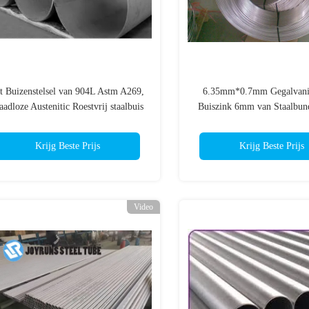
t Buizenstelsel van 904L Astm A269,
6.35mm*0.7mm Gegalvanis
adloze Austenitic Roestvrij staalbuis
Buiszink 6mm van Staalbund
Staalbuis voor Ijskastind
Krijg Beste Prijs
Krijg Beste Prijs
Video