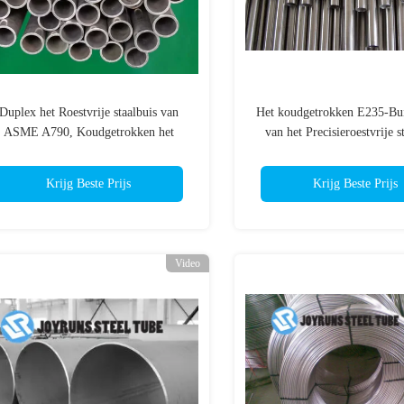
Duplex het Roestvrije staalbuis van
Het koudgetrokken E235-Bui
ASME A790, Koudgetrokken het
van het Precisieroestvrije s
Roestvrije staalbuis van S31803
Koudgetrokken
Krijg Beste Prijs
Krijg Beste Prijs
Video