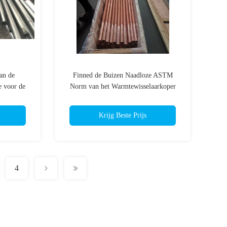
van de
Finned de Buizen Naadloze ASTM
 voor de
Norm van het Warmtewisselaarkoper
ines
Krijg Beste Prijs
4