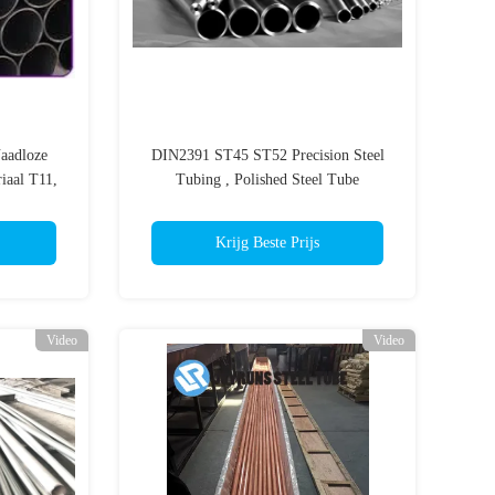
Naadloze
DIN2391 ST45 ST52 Precision Steel
iaal T11,
Tubing , Polished Steel Tube
acht
Krijg Beste Prijs
Video
Video