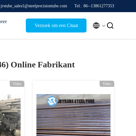
 jrstube_sales1@steelprecisiontube.com
Tel.: 86--13861277353
eer


Verzoek om een Citaat
(46)
Online Fabrikant
Video
Video