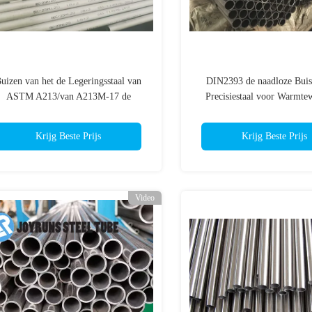
uizen van het de Legeringsstaal van
DIN2393 de naadloze Buis
ASTM A213/van A213M-17 de
Precisiestaal voor Warmtew
aadloze voor Boiler en Oververhitter
Krijg Beste Prijs
Krijg Beste Prijs
Video