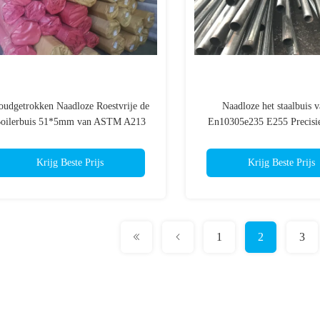
udgetrokken Naadloze Roestvrije de
Naadloze het staalbuis 
oilerbuis 51*5mm van ASTM A213
En10305e235 E255 Precisie
TP347H
delen van precisiemach
Krijg Beste Prijs
Krijg Beste Prijs
1
2
3