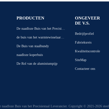
PRODUCTEN
ONGEVEER
DE V.S.
De naadloze Buis van het Precisiest
Bedrijfprofiel
aal
de buis van het warmtewisselaarsta
Fabrieksreis
al
De Buis van staalbundy
Kwaliteitscontrole
naadloze koperbuis
SiteMap
De Rol van de aluminiumpijp
Contacteer ons
 naadloze Buis van het Precisiestaal Leverancier. Copyright © 2021-2026 stee