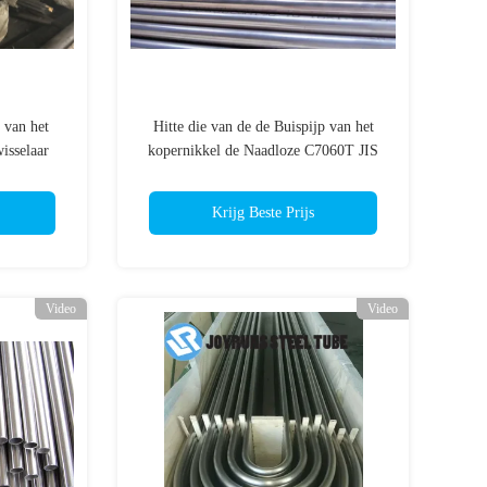
 van het
Hitte die van de de Buispijp van het
isselaar
kopernikkel de Naadloze C7060T JIS
H3300 om staalpijp ruilen
Krijg Beste Prijs
Video
Video