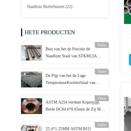
Naadloze Boilerbuizen
(22)
HETE PRODUCTEN
Video
Buis van het de Precisie de
Naadloze Staal van STKM13A
JIS3445, 75*3.5MM de Pijp Koude
Tekening van het Koolstof
Video
De Pijp van het de Lage
Naadloze Staal
TemperatuurKoolstofstaal van
ASTM A334 Gr.6, de Naadloze
Pijpen van het Legeringsstaal
Video
ASTM A254 verdunt Koperpijp,
Beide DC04 6*0.65mm de Zij Met
een laag bedekte Pijp van Bundy
Koper
Video
25.4*1.25MM ASTM B111