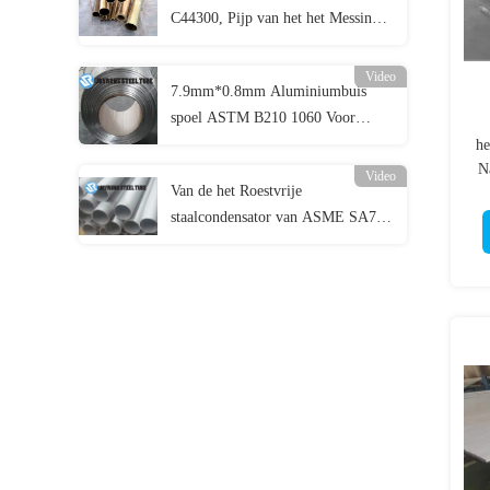
C44300, Pijp van het het Messings
de Naadloze Koolstofstaal van
Admiraliteit
Video
7.9mm*0.8mm Aluminiumbuis
spoel ASTM B210 1060 Voor
verdamper
he
Na
Video
Van de het Roestvrije
staalcondensator van ASME SA790
Pijp van het de Buisuns S31500 de
Duplexroestvrije staal