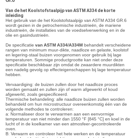
Gr.6
Van de het Koolstofstaalpijp van ASTM A334 de korte
inleiding
Het gebruik van de het Koolstofstaalpijp van ASTM A334 GR.6
wordt gezien in de petrochemische industrieën, de mariene
industrieën, de installaties van de voedselverwerking en in de
olie en gasindustrieën.
De specificatie
van ASTM A334/A334M
behandelt verscheidene
rangen van minimum muur-dikte, naadloze en gelaste, koolstof
en legering-staal buizen voorgenomen voor gebruik bij lage
temperaturen. Sommige productgrootte kan niet onder deze
specificatie beschikbaar zijn omdat de zwaardere muurdikten
een nadelig gevolg op effecteigenschappen bij lage temperatuur
hebben.
Vervaardiging: de buizen zullen door het naadloze proces
worden gemaakt en zullen zijn of warm afgewerkt of koud
afgewerkt, zoals gespecificeerd.
Thermische behandeling: alle naadloze buizen zullen worden
behandeld om hun microstructuur overeenkomstig één van de
volgende methodes te controleren:
a: Normaliseer door te verwarmen aan een eenvormige
temperatuur van niet minder dan 1550 °F [845 °C] en koel in de
lucht of in de koelkamer van een atmosfeer-gecontroleerde
oven.
B: Verwarm en controleer het hete werken en de temperatuur