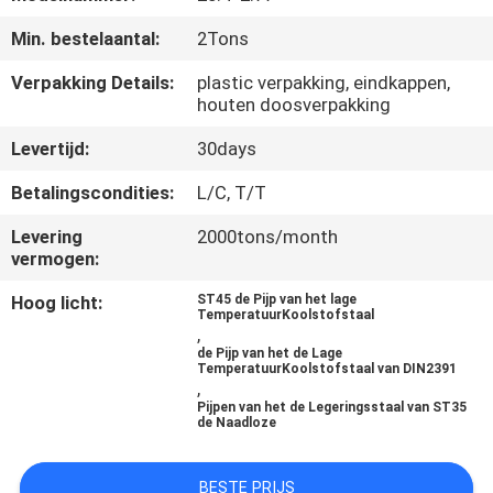
Min. bestelaantal:
2Tons
CONTACTEER
ONS
Verpakking Details:
plastic verpakking, eindkappen,
houten doosverpakking
Levertijd:
30days
VERZOEK
OM
Betalingscondities:
L/C, T/T
EEN
Levering
2000tons/month
vermogen:
CITAAT
Hoog licht:
ST45 de Pijp van het lage
TemperatuurKoolstofstaal
SITEMAP
,
de Pijp van het de Lage
TemperatuurKoolstofstaal van DIN2391
,
PRIVACYBELEID
Pijpen van het de Legeringsstaal van ST35
de Naadloze
BESTE PRIJS