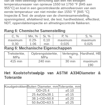
van de heet-beëindigt verrichting aan een het eindigen
temperatuurwaaier van opnieuw 1550 tot 1750 °F [845 aan
955°C] en koel in een gecontroleerde atmosfeeroven van een
eerste temperatuur van niet minder dan 1550 °F [845 °C].
Inspectie & Test: de analyse van de chemiesamenstelling,
spanningstest, afvlakkend test, die test, hardheidstest, effecttest,
NDT, oppervlakteinspectie en afmetingscontrole flakkeren.
Rang 6: Chemische Samenstelling
C, %
Mn, %
Si, %
P, %
S, %
maximum
0.29-
0,10
maximum
maximum
0,30
1.06
min
0,025
0,025
Rang 6: Mechanische Eigenschappen
Treksterkte,
Opbrengststerkte,
Verlenging,
Hardheid, HB
MPa
MPa
%
415 min
240 min
30 min
maximum
190
Het Koolstofstaalpijp van ASTM A334
Diameter &
Tolerantie
Koudgetrokken
Buiten Diameter, mm
Tolerantie, mm
OD<25.4
±0.10
25.4≤OD≤38.1
±0.15
38.1<OD<50.8
±0.20
50.8≤OD<63.5
±0.25