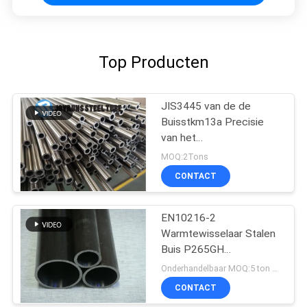
Top Producten
JIS3445 van de de
Buisstkm13a Precisie
van het
Warmtewisselaarstaal
MOQ:2Tons
Koudgetrokken Naadloze
CONTACT
het Roestvrije staalbuis
EN10216-2
Warmtewisselaar Stalen
Buis P265GH
Koudtrekken
Onderhandelbaar MOQ:5 ton per grootte
CONTACT