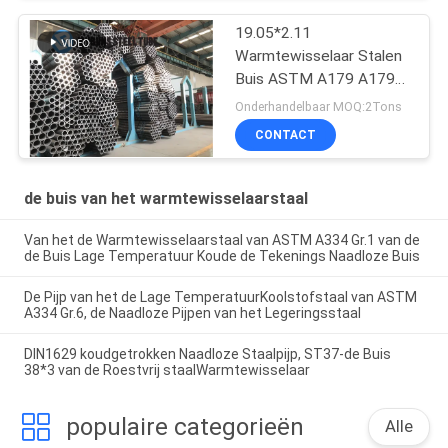
19.05*2.11
Warmtewisselaar Stalen
Buis ASTM A179 A179M
19
Onderhandelbaar MOQ:2Tons
CONTACT
de buis van het warmtewisselaarstaal
Van het de Warmtewisselaarstaal van ASTM A334 Gr.1 van de
de Buis Lage Temperatuur Koude de Tekenings Naadloze Buis
De Pijp van het de Lage TemperatuurKoolstofstaal van ASTM
A334 Gr.6, de Naadloze Pijpen van het Legeringsstaal
DIN1629 koudgetrokken Naadloze Staalpijp, ST37-de Buis
38*3 van de Roestvrij staalWarmtewisselaar
populaire categorieën
Alle