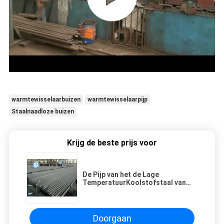
warmtewisselaarbuizen
warmtewisselaarpijp
Staalnaadloze buizen
Krijg de beste prijs voor
De Pijp van het de Lage
TemperatuurKoolstofstaal van
ASTM A334 Gr.6, de Naadloze
Pijpen van het Legeringsstaal
Doorgaan