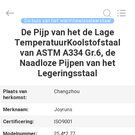
2026
Changzhou
Joyruns
Steel
Tube
De buis van het warmtewisselaarstaal
CO.,LTD.
All
De Pijp van het de Lage
HUIS
Rights
Reserved.
TemperatuurKoolstofstaal
PRODUCTEN
van ASTM A334 Gr.6, de
Naadloze Pijpen van het
ONGEVEER
Legeringsstaal
DE
V.S.
Plaats van
Changzhou
herkomst:
FABRIEKSREIS
Merknaam:
Joyruns
Certificering:
ISO9001
KWALITEITSCONTROLE
Modelnummer:
25.4*2.77