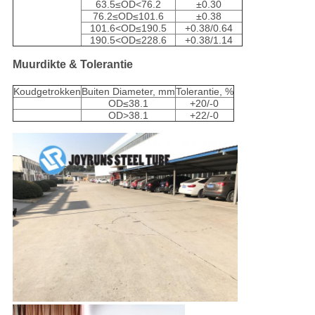
63.5≤OD<76.2
±0.30
76.2≤OD≤101.6
±0.38
101.6<OD≤190.5
+0.38/0.64
190.5<OD≤228.6
+0.38/1.14
Muurdikte & Tolerantie
Koudgetrokken
Buiten Diameter, mm
Tolerantie, %
OD≤38.1
+20/-0
OD>38.1
+22/-0