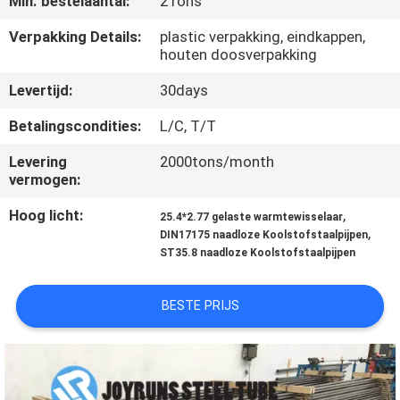
Min. bestelaantal:
2Tons
CONTACTEER
Verpakking Details:
plastic verpakking, eindkappen,
houten doosverpakking
ONS
Levertijd:
30days
VERZOEK
Betalingscondities:
L/C, T/T
OM
Levering
2000tons/month
vermogen:
EEN
CITAAT
Hoog licht:
,
25.4*2.77 gelaste warmtewisselaar
,
DIN17175 naadloze Koolstofstaalpijpen
ST35.8 naadloze Koolstofstaalpijpen
SITEMAP
BESTE PRIJS
PRIVACYBELEID