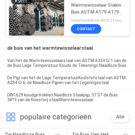
Warmtewisselaar Stalen
Buis ASTM A179 A179M
19
Onderhandelbaar MOQ:2Tons
CONTACT
de buis van het warmtewisselaarstaal
Van het de Warmtewisselaarstaal van ASTM A334 Gr.1 van de
de Buis Lage Temperatuur Koude de Tekenings Naadloze Buis
De Pijp van het de Lage TemperatuurKoolstofstaal van ASTM
A334 Gr.6, de Naadloze Pijpen van het Legeringsstaal
DIN1629 koudgetrokken Naadloze Staalpijp, ST37-de Buis
38*3 van de Roestvrij staalWarmtewisselaar
populaire categorieën
Alle
De Naadloze Buis 
De Buis Van Het 