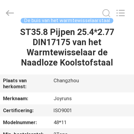
2026
Changzhou
Joyruns
Steel
Tube
De buis van het warmtewisselaarstaal
CO.,LTD.
All
ST35.8 Pijpen 25.4*2.77
HUIS
Rights
Reserved.
DIN17175 van het
PRODUCTEN
Warmtewisselaar de
Naadloze Koolstofstaal
ONGEVEER
DE
Plaats van
Changzhou
herkomst:
V.S.
Merknaam:
Joyruns
FABRIEKSREIS
Certificering:
ISO9001
Modelnummer:
48*11
KWALITEITSCONTROLE