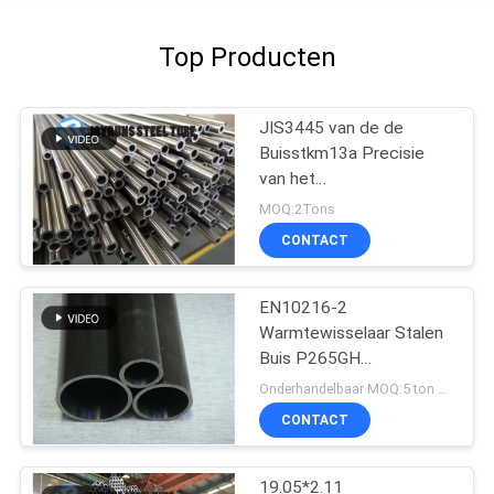
Top Producten
JIS3445 van de de
Buisstkm13a Precisie
van het
Warmtewisselaarstaal
MOQ:2Tons
Koudgetrokken Naadloze
CONTACT
het Roestvrije staalbuis
EN10216-2
Warmtewisselaar Stalen
Buis P265GH
Koudtrekken
Onderhandelbaar MOQ:5 ton per grootte
CONTACT
19.05*2.11