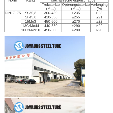
Norm
Rang
Mechanische eigenschappen
Treksterkte
Opbrengststerkte
Verlenging
(Mpa)
(Mpa)
(%)
DIN17175
St 35,8
360-480
≥235
≥25
St 45,8
410-530
≥255
≥21
15Mo3
450-600
≥270
≥22
13CrMo44
440-580
≥290
≥22
10CrMo910
450-600
≥280
≥20