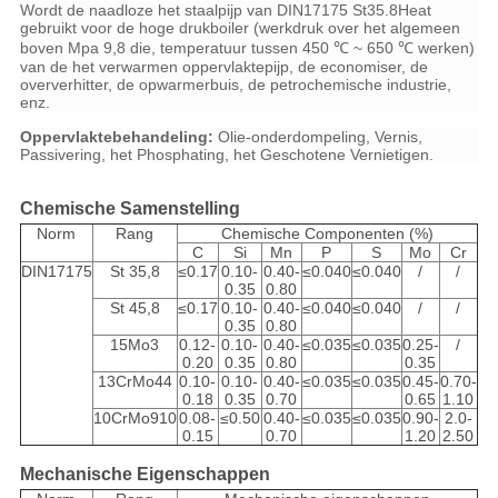
Wordt de naadloze het staalpijp van DIN17175 St35.8Heat
gebruikt voor de hoge drukboiler (werkdruk over het algemeen
boven Mpa 9,8 die, temperatuur tussen 450 ℃ ~ 650 ℃ werken)
van de het verwarmen oppervlaktepijp, de economiser, de
oververhitter, de opwarmerbuis, de petrochemische industrie,
enz.
Oppervlaktebehandeling:
Olie-onderdompeling, Vernis,
Passivering, het Phosphating, het Geschotene Vernietigen.
Chemische Samenstelling
Norm
Rang
Chemische Componenten (%)
C
Si
Mn
P
S
Mo
Cr
DIN17175
St 35,8
≤0.17
0.10-
0.40-
≤0.040
≤0.040
/
/
0.35
0.80
St 45,8
≤0.17
0.10-
0.40-
≤0.040
≤0.040
/
/
0.35
0.80
15Mo3
0.12-
0.10-
0.40-
≤0.035
≤0.035
0.25-
/
0.20
0.35
0.80
0.35
13CrMo44
0.10-
0.10-
0.40-
≤0.035
≤0.035
0.45-
0.70-
0.18
0.35
0.70
0.65
1.10
10CrMo910
0.08-
≤0.50
0.40-
≤0.035
≤0.035
0.90-
2.0-
0.15
0.70
1.20
2.50
Mechanische Eigenschappen