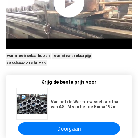
warmtewisselaarbuizen
warmtewisselaarpijp
Staalnaadloze buizen
Krijg de beste prijs voor
Van het de Warmtewisselaarstaal
van ASTM van het de Buisa192m
Heavy Wall Seamless Staal de
Buizenhoge druk
Doorgaan