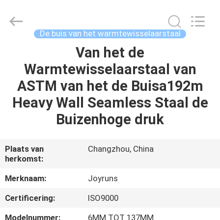
2026
Changzhou
Joyruns
Steel
Tube
De buis van het warmtewisselaarstaal
CO.,LTD.
All
Van het de
HUIS
Rights
Reserved.
Warmtewisselaarstaal van
PRODUCTEN
ASTM van het de Buisa192m
Heavy Wall Seamless Staal de
ONGEVEER
Buizenhoge druk
DE
V.S.
Plaats van
Changzhou, China
herkomst:
FABRIEKSREIS
Merknaam:
Joyruns
Certificering:
ISO9000
KWALITEITSCONTROLE
Modelnummer:
6MM TOT 137MM