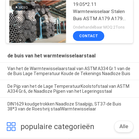
19.05*2.11
Warmtewisselaar Stalen
Buis ASTM A179 A179M
19
Onderhandelbaar MOQ:2Tons
CONTACT
de buis van het warmtewisselaarstaal
Van het de Warmtewisselaarstaal van ASTM A334 Gr.1 van de
de Buis Lage Temperatuur Koude de Tekenings Naadloze Buis
De Pijp van het de Lage TemperatuurKoolstofstaal van ASTM
A334 Gr.6, de Naadloze Pijpen van het Legeringsstaal
DIN1629 koudgetrokken Naadloze Staalpijp, ST37-de Buis
38*3 van de Roestvrij staalWarmtewisselaar
populaire categorieën
Alle