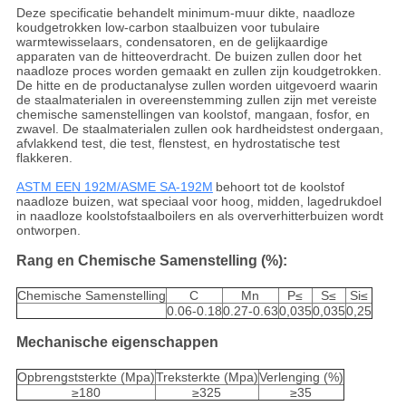
Deze specificatie behandelt minimum-muur dikte, naadloze
koudgetrokken low-carbon staalbuizen voor tubulaire
warmtewisselaars, condensatoren, en de gelijkaardige
apparaten van de hitteoverdracht. De buizen zullen door het
naadloze proces worden gemaakt en zullen zijn koudgetrokken.
De hitte en de productanalyse zullen worden uitgevoerd waarin
de staalmaterialen in overeenstemming zullen zijn met vereiste
chemische samenstellingen van koolstof, mangaan, fosfor, en
zwavel. De staalmaterialen zullen ook hardheidstest ondergaan,
afvlakkend test, die test, flenstest, en hydrostatische test
flakkeren.
ASTM EEN 192M/ASME SA-192M
behoort tot de koolstof
naadloze buizen, wat speciaal voor hoog, midden, lagedrukdoel
in naadloze koolstofstaalboilers en als oververhitterbuizen wordt
ontworpen.
Rang en Chemische Samenstelling (%):
Chemische Samenstelling
C
Mn
P≤
S≤
Si≤
0.06-0.18
0.27-0.63
0,035
0,035
0,25
Mechanische eigenschappen
Opbrengststerkte (Mpa)
Treksterkte (Mpa)
Verlenging (%)
≥180
≥325
≥35