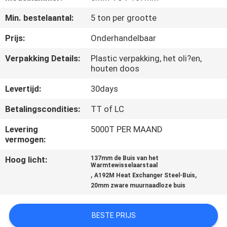
Min. bestelaantal:
5 ton per grootte
CONTACTEER
ONS
Prijs:
Onderhandelbaar
Verpakking Details:
Plastic verpakking, het oli?en,
houten doos
VERZOEK
OM
Levertijd:
30days
EEN
Betalingscondities:
TT of LC
CITAAT
Levering
5000T PER MAAND
vermogen:
SITEMAP
Hoog licht:
137mm de Buis van het
Warmtewisselaarstaal
,
,
A192M Heat Exchanger Steel-Buis
PRIVACYBELEID
20mm zware muurnaadloze buis
BESTE PRIJS