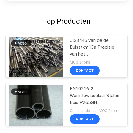
Top Producten
JIS3445 van de de
Buisstkm13a Precisie
van het
Warmtewisselaarstaal
MOQ:2Tons
Koudgetrokken Naadloze
CONTACT
het Roestvrije staalbuis
EN10216-2
Warmtewisselaar Stalen
Buis P265GH
Koudtrekken
Onderhandelbaar MOQ:5 ton per grootte
CONTACT