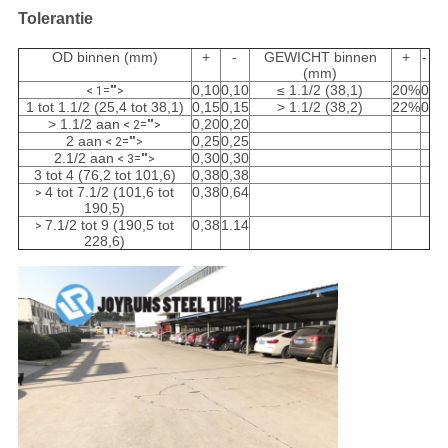
Tolerantie
OD binnen (mm)
+
-
GEWICHT binnen
+
-
(mm)
0,10
0,10
≤ 1.1/2 (38,1)
20%
0
< 1="">
1 tot 1.1/2 (25,4 tot 38,1)
0,15
0,15
> 1.1/2 (38,2)
22%
0
> 1.1/2 aan
0,20
0,20
< 2="">
2 aan
0,25
0,25
< 2="">
2.1/2 aan
0,30
0,30
< 3="">
3 tot 4 (76,2 tot 101,6)
0,38
0,38
4 tot 7.1/2 (101,6 tot
0,38
0,64
>
190,5)
7.1/2 tot 9 (190,5 tot
0,38
1.14
>
228,6)