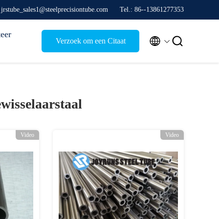
 jrstube_sales1@steelprecisiontube.com
Tel.: 86--13861277353
eer


Verzoek om een Citaat
wisselaarstaal
Video
Video