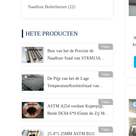
Naadloze Boilerbuizen
(22)
HETE PRODUCTEN
A
k
Video
Buis van het de Precisie de
Naadloze Staal van STKM13A
JIS3445, 75*3.5MM de Pijp Koude
Tekening van het Koolstof
Video
De Pijp van het de Lage
Naadloze Staal
TemperatuurKoolstofstaal van
ASTM A334 Gr.6, de Naadloze
Pijpen van het Legeringsstaal
Video
ASTM A254 verdunt Koperpijp,
Beide DC04 6*0.65mm de Zij Met
een laag bedekte Pijp van Bundy
Koper
Video
25.4*1.25MM ASTM B111