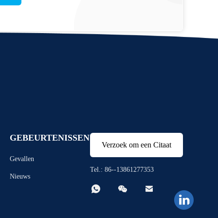
GEBEURTENISSEN
Verzoek om een Citaat
Gevallen
Tel.: 86--13861277353
Nieuws


