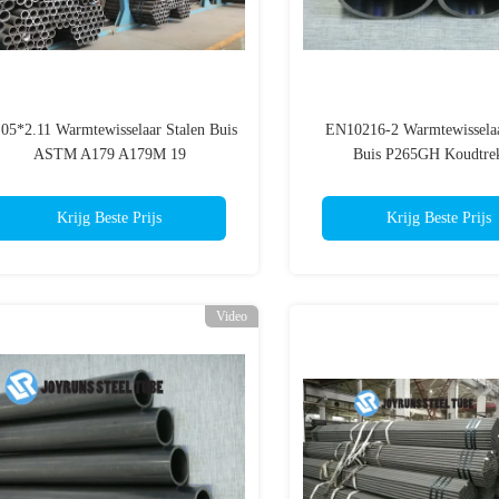
.05*2.11 Warmtewisselaar Stalen Buis
EN10216-2 Warmtewisselaa
ASTM A179 A179M 19
Buis P265GH Koudtre
Krijg Beste Prijs
Krijg Beste Prijs
Video