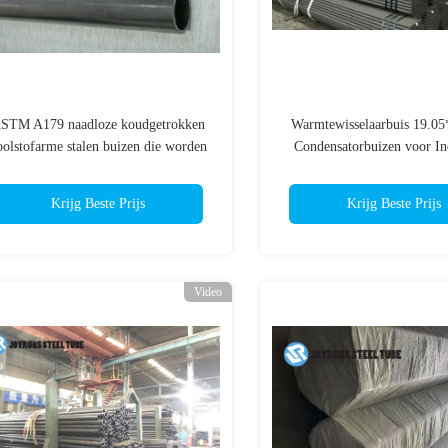
STM A179 naadloze koudgetrokken
Warmtewisselaarbuis 19.0
oolstofarme stalen buizen die worden
Condensatorbuizen voor Ind
gebruikt in warmtewisselaars,
Toepassingen
condensatoren en soortgelijke
Krijg Beste Prijs
Krijg Beste Prijs
warmteoverdrachtapparatuur
Video