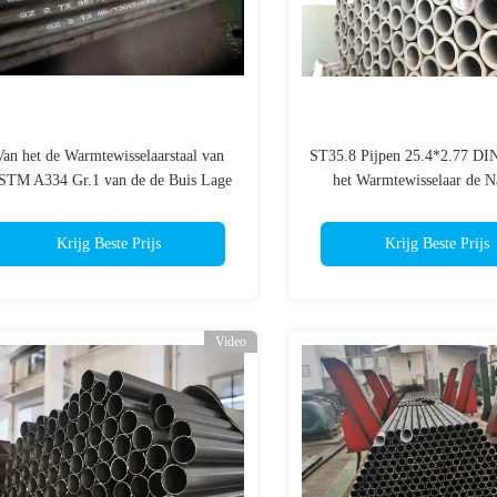
Van het de Warmtewisselaarstaal van
ST35.8 Pijpen 25.4*2.77 DI
STM A334 Gr.1 van de de Buis Lage
het Warmtewisselaar de N
Temperatuur Koude de Tekenings
Koolstofstaal
Naadloze Buis
Krijg Beste Prijs
Krijg Beste Prijs
Video