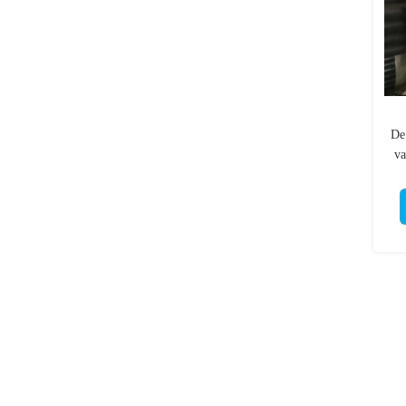
De
va