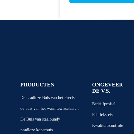
PRODUCTEN
ONGEVEER
DE V.S.
De naadloze Buis van het Precisiest
Bedrijfprofiel
aal
de buis van het warmtewisselaarsta
Fabrieksreis
al
De Buis van staalbundy
Kwaliteitscontrole
naadloze koperbuis