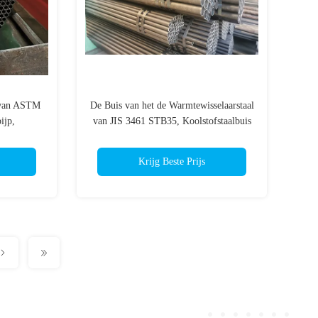
 van ASTM
De Buis van het de Warmtewisselaarstaal
ijp,
van JIS 3461 STB35, Koolstofstaalbuis
p
Krijg Beste Prijs