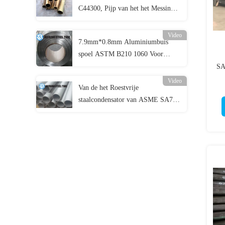
C44300, Pijp van het het Messings
de Naadloze Koolstofstaal van
Admiraliteit
Video
7.9mm*0.8mm Aluminiumbuis
spoel ASTM B210 1060 Voor
verdamper
SA
Video
Van de het Roestvrije
staalcondensator van ASME SA790
Pijp van het de Buisuns S31500 de
Duplexroestvrije staal