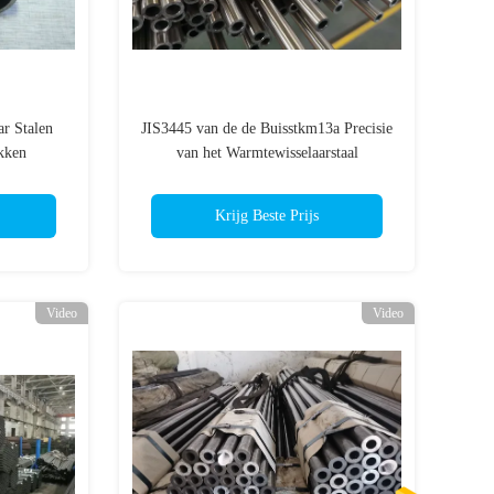
r Stalen
JIS3445 van de de Buisstkm13a Precisie
kken
van het Warmtewisselaarstaal
Koudgetrokken Naadloze het Roestvrije
staalbuis
Krijg Beste Prijs
Video
Video