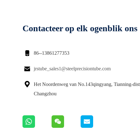
Contacteer op elk ogenblik ons

86--13861277353

jrstube_sales1@steelprecisiontube.com

Het Noordenweg van No.143qingyang, Tianning-distr
Changzhou