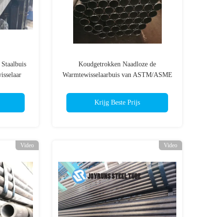
Staalbuis
Koudgetrokken Naadloze de
sselaar
Warmtewisselaarbuis van ASTM/ASME
A/SA179
Krijg Beste Prijs
Video
Video