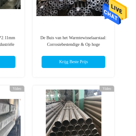
5*2.11mm
De Buis van het Warmtewisselaarstaal:
ustriële
Corrosiebestendige & Op hoge
temperatuur Bestand
Krijg Beste Prijs
Video
Video