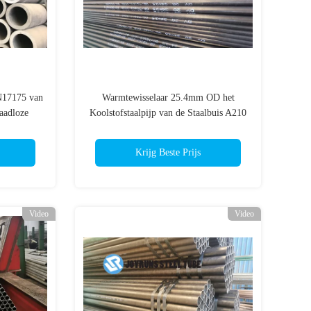
N17175 van
Warmtewisselaar 25.4mm OD het
aadloze
Koolstofstaalpijp van de Staalbuis A210
A1 25.4*2.11 ASTM
Krijg Beste Prijs
Video
Video