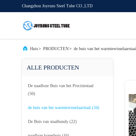
Changzhou Joyruns Steel Tube CO.,LTD
Huis
>
PRODUCTEN
>
de buis van het warmtewisselaarstaa
ALLE PRODUCTEN
De naadloze Buis van het Precisiestaal
(50)
de buis van het warmtewisselaarstaal
(34)
De Buis van staalbundy
(22)
naadloze koperbuis
(16)