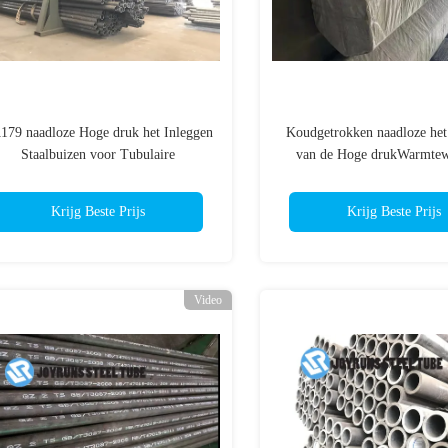
179 naadloze Hoge druk het Inleggen
Koudgetrokken naadloze het 
Staalbuizen voor Tubulaire
van de Hoge drukWarmtewi
Warmtewisselaars
Krijg Beste Prijs
Krijg Beste Prijs
Video