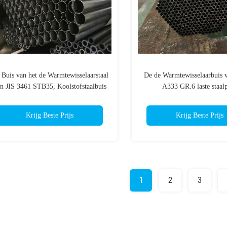
 Buis van het de Warmtewisselaarstaal
De de Warmtewisselaarbuis
n JIS 3461 STB35, Koolstofstaalbuis
A333 GR.6 laste staalp
warmtewisselaarpij
Krijg Beste Prijs
Krijg Beste Prijs
1
2
3