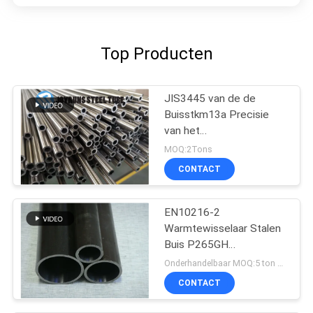
Top Producten
JIS3445 van de de
Buisstkm13a Precisie
van het
Warmtewisselaarstaal
MOQ:2Tons
Koudgetrokken Naadloze
CONTACT
het Roestvrije staalbuis
EN10216-2
Warmtewisselaar Stalen
Buis P265GH
Koudtrekken
Onderhandelbaar MOQ:5 ton per grootte
CONTACT