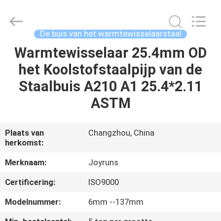
2026
Changzhou
Joyruns
Steel
Tube
De buis van het warmtewisselaarstaal
CO.,LTD.
All
Warmtewisselaar 25.4mm OD
HUIS
Rights
Reserved.
het Koolstofstaalpijp van de
PRODUCTEN
Staalbuis A210 A1 25.4*2.11
ASTM
ONGEVEER
DE
Plaats van
Changzhou, China
herkomst:
V.S.
Merknaam:
Joyruns
FABRIEKSREIS
Certificering:
ISO9000
Modelnummer:
6mm --137mm
KWALITEITSCONTROLE