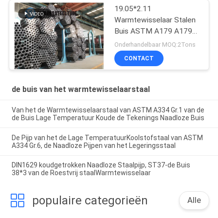
19.05*2.11
Warmtewisselaar Stalen
Buis ASTM A179 A179M
19
Onderhandelbaar MOQ:2Tons
CONTACT
de buis van het warmtewisselaarstaal
Van het de Warmtewisselaarstaal van ASTM A334 Gr.1 van de
de Buis Lage Temperatuur Koude de Tekenings Naadloze Buis
De Pijp van het de Lage TemperatuurKoolstofstaal van ASTM
A334 Gr.6, de Naadloze Pijpen van het Legeringsstaal
DIN1629 koudgetrokken Naadloze Staalpijp, ST37-de Buis
38*3 van de Roestvrij staalWarmtewisselaar
populaire categorieën
Alle