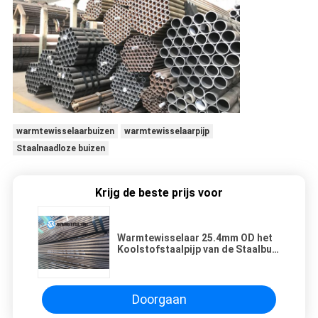
warmtewisselaarbuizen
warmtewisselaarpijp
Staalnaadloze buizen
Krijg de beste prijs voor
Warmtewisselaar 25.4mm OD het
Koolstofstaalpijp van de Staalbuis
A210 A1 25.4*2.11 ASTM
Doorgaan