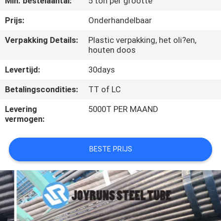
Min. bestelaantal:
5 ton per grootte
CONTACTEER
Prijs:
Onderhandelbaar
ONS
Verpakking Details:
Plastic verpakking, het oli?en,
houten doos
VERZOEK
Levertijd:
30days
OM
Betalingscondities:
TT of LC
EEN
Levering
5000T PER MAAND
CITAAT
vermogen:
SITEMAP
BESTE PRIJS
PRIVACYBELEID