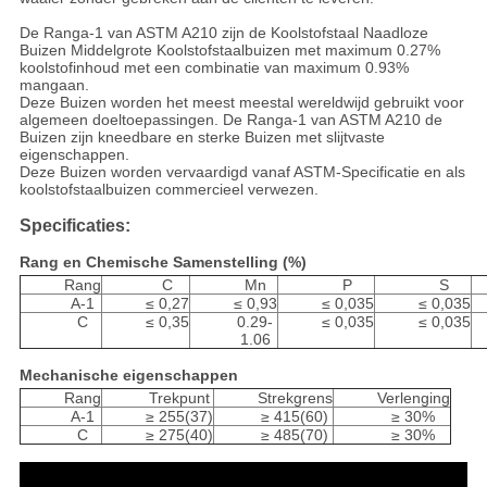
De Ranga-1 van ASTM A210 zijn de Koolstofstaal Naadloze
Buizen Middelgrote Koolstofstaalbuizen met maximum 0.27%
koolstofinhoud met een combinatie van maximum 0.93%
mangaan.
Deze Buizen worden het meest meestal wereldwijd gebruikt voor
algemeen doeltoepassingen. De Ranga-1 van ASTM A210 de
Buizen zijn kneedbare en sterke Buizen met slijtvaste
eigenschappen.
Deze Buizen worden vervaardigd vanaf ASTM-Specificatie en als
koolstofstaalbuizen commercieel verwezen.
Specificaties:
Rang en Chemische Samenstelling (%)
Rang
C
Mn
P
S
A-1
≤ 0,27
≤ 0,93
≤ 0,035
≤ 0,035
C
≤ 0,35
0.29-
≤ 0,035
≤ 0,035
1.06
Mechanische eigenschappen
Rang
Trekpunt
Strekgrens
Verlenging
A-1
≥ 255(37)
≥ 415(60)
≥ 30%
C
≥ 275(40)
≥ 485(70)
≥ 30%