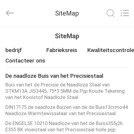
2026
Changzhou
Joyruns
SiteMap
Steel
Tube
CO.,LTD.
All
HUIS
Rights
Reserved.
SiteMap
PRODUCTEN
bedrijf
Fabrieksreis
Kwaliteitscontrol
Contacteer ons
ONGEVEER
De naadloze Buis van het Precisiestaal
DE
Buis van het de Precisie de Naadloze Staal van
V.S.
STKM13A JIS3445, 75*3.5MM de Pijp Koude Tekening
van het Koolstof Naadloze Staal
DIN17175 de naadloze Buizen van de de Buis13crmo44
FABRIEKSREIS
Naadloze Warmtewisselaar van het Precisiestaal
De ENGELSE 10210 Naadloze van het de Buiss355j2h
KWALITEITSCONTROLE
E355 BK vloeistaal van het Precisiestaal holle pijp