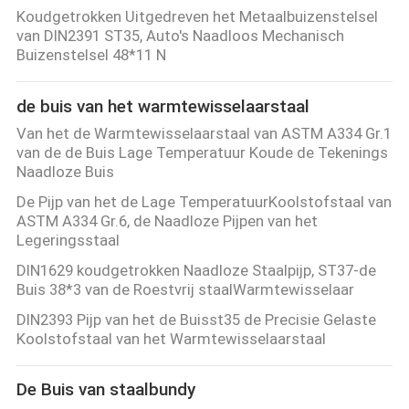
Koudgetrokken Uitgedreven het Metaalbuizenstelsel
CONTACTEER
van DIN2391 ST35, Auto's Naadloos Mechanisch
Buizenstelsel 48*11 N
ONS
de buis van het warmtewisselaarstaal
VERZOEK
Van het de Warmtewisselaarstaal van ASTM A334 Gr.1
van de de Buis Lage Temperatuur Koude de Tekenings
OM
Naadloze Buis
EEN
De Pijp van het de Lage TemperatuurKoolstofstaal van
CITAAT
ASTM A334 Gr.6, de Naadloze Pijpen van het
Legeringsstaal
DIN1629 koudgetrokken Naadloze Staalpijp, ST37-de
SITEMAP
Buis 38*3 van de Roestvrij staalWarmtewisselaar
DIN2393 Pijp van het de Buisst35 de Precisie Gelaste
PRIVACYBELEID
Koolstofstaal van het Warmtewisselaarstaal
De Buis van staalbundy