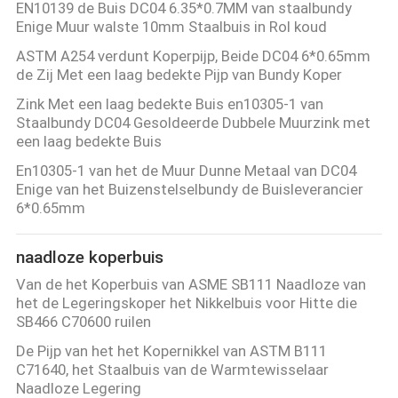
EN10139 de Buis DC04 6.35*0.7MM van staalbundy
Enige Muur walste 10mm Staalbuis in Rol koud
ASTM A254 verdunt Koperpijp, Beide DC04 6*0.65mm
de Zij Met een laag bedekte Pijp van Bundy Koper
Zink Met een laag bedekte Buis en10305-1 van
Staalbundy DC04 Gesoldeerde Dubbele Muurzink met
een laag bedekte Buis
En10305-1 van het de Muur Dunne Metaal van DC04
Enige van het Buizenstelselbundy de Buisleverancier
6*0.65mm
naadloze koperbuis
Van de het Koperbuis van ASME SB111 Naadloze van
het de Legeringskoper het Nikkelbuis voor Hitte die
SB466 C70600 ruilen
De Pijp van het het Kopernikkel van ASTM B111
C71640, het Staalbuis van de Warmtewisselaar
Naadloze Legering