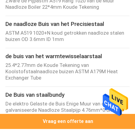
Zware de Pijpastm A519 Rang 1020 van de Muur
Naadloze Boiler 22*4mm Koude Tekening
De naadloze Buis van het Precisiestaal
ASTM A519 1020+N koud getrokken naadloze stalen
buizen OD 3.6mm ID 1mm
de buis van het warmtewisselaarstaal
25.4*2.77mm de Koude Tekening van
Koolstofstaalnaadloze buizen ASTM A179M Heat
Exchanger Tube
De Buis van staalbundy
De elektro Gelaste de Buis Enige Muur van de Koperrol
galvaniseerde Naadloze Staalpijp 4.76mm*0.6mm
Vraag een offerte aan
naadloze koperbuis