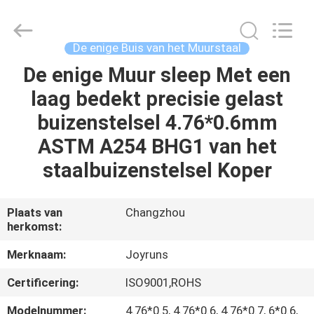
2026
Changzhou
Joyruns
Steel
Tube
De enige Buis van het Muurstaal
CO.,LTD.
All
De enige Muur sleep Met een
HUIS
Rights
Reserved.
laag bedekt precisie gelast
PRODUCTEN
buizenstelsel 4.76*0.6mm
ASTM A254 BHG1 van het
ONGEVEER
staalbuizenstelsel Koper
DE
V.S.
Plaats van
Changzhou
herkomst:
FABRIEKSREIS
Merknaam:
Joyruns
Certificering:
ISO9001,ROHS
KWALITEITSCONTROLE
Modelnummer:
4.76*0.5, 4.76*0.6, 4.76*0.7, 6*0.6,