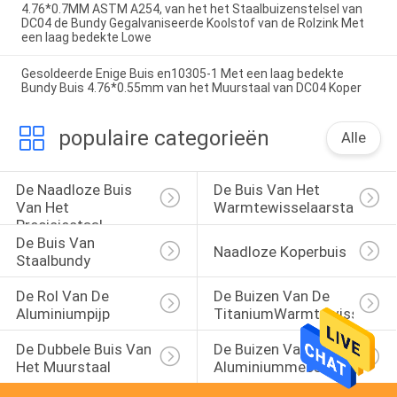
4.76*0.7MM ASTM A254, van het het Staalbuizenstelsel van
DC04 de Bundy Gegalvaniseerde Koolstof van de Rolzink Met
een laag bedekte Lowe
Gesoldeerde Enige Buis en10305-1 Met een laag bedekte
Bundy Buis 4.76*0.55mm van het Muurstaal van DC04 Koper
populaire categorieën
Alle
De Naadloze Buis 
De Buis Van Het 
Van Het 
Warmtewisselaarstaal
Precisiestaal
De Buis Van 
Naadloze Koperbuis
Staalbundy
De Rol Van De 
De Buizen Van De 
Aluminiumpijp
TitaniumWarmtewisselaar
De Dubbele Buis Van 
De Buizen Van Het 
Het Muurstaal
Aluminiummessing