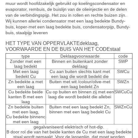
muur wordt hoofdzakelijk gebruikt op koelingscondensator en
evaporator, rembuis, de buislijn van de olieinjectie en de delen
van de verbindingspijp. Het zou in rollen en rechte buizen zijn.
Wij kunnen allerlei condensator met een laag bedekte Bundy-
buis, koper-met een laag bedekte buis, condensatorpijp, Bundy-
buis, staalpijp leveren
HET TYPE VAN OPPERVLAKTEdeklaag,
VOORWAARDE EN DE BUIS VAN HET CODEstaal
type
Deklaagvoorwaarde
code
Zonder met een
Binnen en buitenkant zonder
SWP
laag bedekt
deklaag
Met een laag
Cu aan buiten slechts kant met
SWCu
bedekt Cu
een laag die wordt bedekt die
Zn bedekte a met
Buiten met wit /colour/olive-met
SWZn
een laag
een laag bedekt Zn
Cu bedekte beide
Cu op buiten en binnen zij met een
SWCuCu
kanten B met een
laag die wordt bedekt die allebei
laag
Zn bedekte buiten
Buiten met een laag bedekt Zn,
SWZnCu
met een laag,
binnen met een laag bedekt Cu
Cu bedekte binnenc
met een laag
gegalvaniseerd elektrisch of hot-dip.
B door rol die van het beide kanten de Cu met een laag bedekte
staal wordt gemaakt. Voor de lassenlijn, dat moet worden