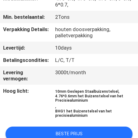
6*0.7,
CONTACTEER
Min. bestelaantal:
2Tons
ONS
Verpakking Details:
houten doosverpakking,
palletverpakking
VERZOEK
Levertijd:
10days
OM
Betalingscondities:
L/C, T/T
EEN
Levering
3000t/month
CITAAT
vermogen:
Hoog licht:
,
10mm Geslepen Staalbuizenstelsel
SITEMAP
4.76*0.6mm het Buizenstelsel van het
Precisiealuminium
,
BHG1 het Buizenstelsel van het
PRIVACYBELEID
precisiealuminium
BESTE PRIJS