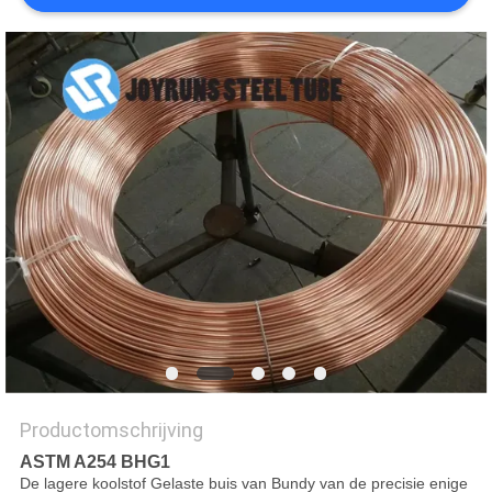
Productomschrijving
ASTM A254 BHG1
De lagere koolstof Gelaste buis van Bundy van de precisie enige