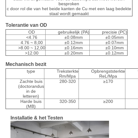
besproken
c door rol die van het beide kanten de Cu met een laag bedekte
staal wordt gemaakt
Tolerantie van OD
OD
gebruikelijk (PA)
precisie (PC)
<4.76
±0.08mm
±0.05mm
4.76 ~ 8,00
±0.12mm
±0.07mm
>8.00 ~ 12,00
±0.16mm
±0.10mm
>12.00
±0.20mm
±0.12mm
Mechanisch bezit
type
Treksterkte
Opbrengststerkte
Rm/Mpa
ReL/Mpa
Zachte buis
280-320
≥170
(doctorandus
in de
letteren)
Harde buis
320-350
≥200
(MB)
Installatie & het Testen