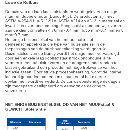
Lowe de Rolbuis
De buis van de laag koolstofstaalrem wordt geleverd in enige
muur en dubbele muur (Bundy-Pijp). De producten zijn met
ASTM a-254-91, a-512-91A, ASTM A214 en A513 in materiaal en
kwaliteit in overeenstemming. Rangschikt algemeen wij leveren
aan de cliënt omvatten 4.76mm×0.7 mm, 6,35 mm×0.7 mm en 8
mm×0.7 mm.
Het enige buizenstelsel van het muurstaal is het
gemeenschappelijkste die type van buizenstelsel in de
toepassingen van de huishoudenkoeling wordt gebruikt.
Buizenstelsel van de Bundy wordt het enige muur vervaardigd
door één enkele laag koolstofstaalstrook onophoudelijk te
vormen in een tubulaire vorm en de aangrenzende randen te
lassen gebruikend een procédé met hoge frekwentie van het
inductielassen. Door strikte procesbeheersing, wordt de interne
lasparel gehouden aan een minimum en al het externe
opvlammen wordt verwijderd. De corrosiebestendige deklagen
zijn toegepaste gealigneerd om eenvormige dekking te
verzekeren.
HET ENIGE BUIZENSTELSEL OD VAN HET MUURstaal &
GEWICHTStolerantie