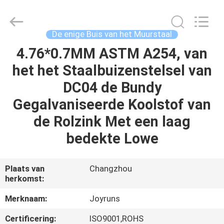
2026
Changzhou
Joyruns
Steel
Tube
De enige Buis van het Muurstaal
CO.,LTD.
All
4.76*0.7MM ASTM A254, van
HUIS
Rights
Reserved.
het het Staalbuizenstelsel van
PRODUCTEN
DC04 de Bundy
Gegalvaniseerde Koolstof van
ONGEVEER
de Rolzink Met een laag
DE
bedekte Lowe
V.S.
Plaats van
Changzhou
herkomst:
FABRIEKSREIS
Merknaam:
Joyruns
KWALITEITSCONTROLE
Certificering:
ISO9001,ROHS