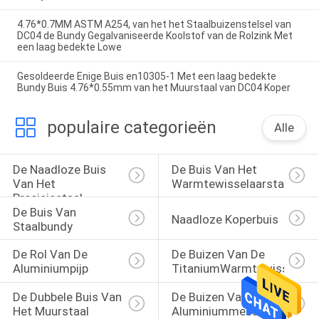
4.76*0.7MM ASTM A254, van het het Staalbuizenstelsel van
DC04 de Bundy Gegalvaniseerde Koolstof van de Rolzink Met
een laag bedekte Lowe
Gesoldeerde Enige Buis en10305-1 Met een laag bedekte
Bundy Buis 4.76*0.55mm van het Muurstaal van DC04 Koper
populaire categorieën
Alle
De Naadloze Buis 
De Buis Van Het 
Van Het 
Warmtewisselaarstaal
Precisiestaal
De Buis Van 
Naadloze Koperbuis
Staalbundy
De Rol Van De 
De Buizen Van De 
Aluminiumpijp
TitaniumWarmtewisselaar
De Dubbele Buis Van 
De Buizen Van Het 
Het Muurstaal
Aluminiummessing