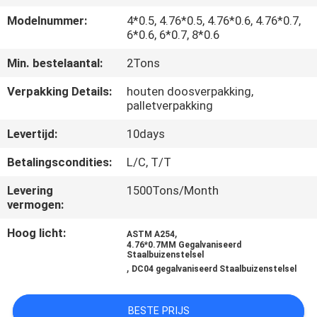
Modelnummer:
4*0.5, 4.76*0.5, 4.76*0.6, 4.76*0.7,
CONTACTEER
6*0.6, 6*0.7, 8*0.6
ONS
Min. bestelaantal:
2Tons
Verpakking Details:
houten doosverpakking,
VERZOEK
palletverpakking
OM
Levertijd:
10days
EEN
Betalingscondities:
L/C, T/T
CITAAT
Levering
1500Tons/Month
vermogen:
SITEMAP
Hoog licht:
,
ASTM A254
4.76*0.7MM Gegalvaniseerd
Staalbuizenstelsel
PRIVACYBELEID
,
DC04 gegalvaniseerd Staalbuizenstelsel
BESTE PRIJS