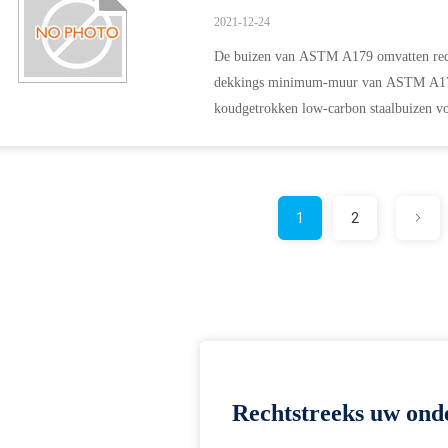
2021-12-24
De buizen van ASTM A179 omvatten recht
dekkings minimum-muur van ASTM A179
koudgetrokken low-carbon staalbuizen vo
gelijkaardige apparaten van de hitteoverdr
1
2
Rechtstreeks uw ond