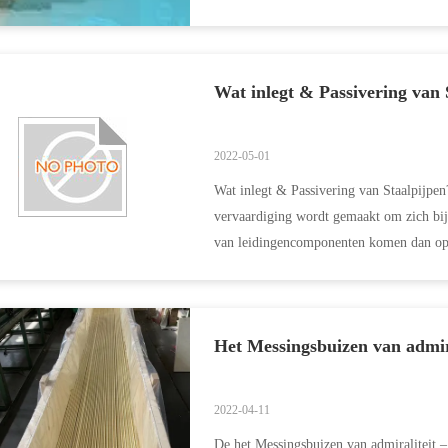
en austenitis...
Wat inlegt & Passivering van 
2022-05-01
Wat inlegt & Passivering van Staalpijpe
vervaardiging wordt gemaakt om zich bij 
van leidingencomponenten komen dan op d
worden het ...
Het Messingsbuizen van admir
2022-04-11
De het Messingsbuizen van admiraliteit 