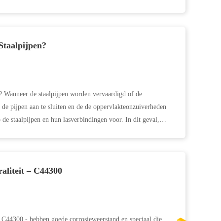
Staalpijpen?
n? Wanneer de staalpijpen worden vervaardigd of de
de pijpen aan te sluiten en de de oppervlakteonzuiverheden
e staalpijpen en hun lasverbindingen voor. In dit geval,
aliteit – C44300
– C44300 - hebben goede corrosieweerstand en speciaal die