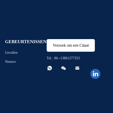
GEBEURTENISSEN
Verzoek om een Citaat
Gevallen
Tel.: 86--13861277353
Nieuws


