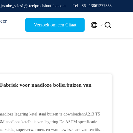
 jrstube_sales1@steelprecisiontube.com
Tel.: 86--13861277353
eer


Verzoek om een Citaat
briek voor naadloze boilerbuizen van
adloze legering ketel staal buizen te downloaden:A213 T5
M naadloos ketelbuis van legering De ASTM-specificatie
 ketels, superverwarmers en warmtewisselaars van ferritisch