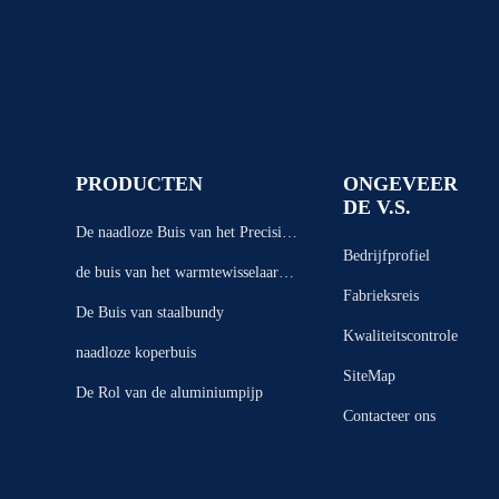
PRODUCTEN
ONGEVEER
DE V.S.
De naadloze Buis van het Precisiest
Bedrijfprofiel
aal
de buis van het warmtewisselaarsta
Fabrieksreis
al
De Buis van staalbundy
Kwaliteitscontrole
naadloze koperbuis
SiteMap
De Rol van de aluminiumpijp
Contacteer ons