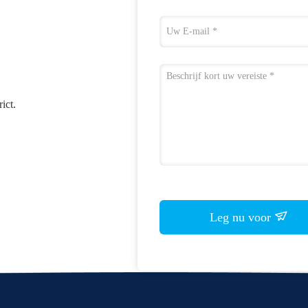
ict.
Leg nu voor