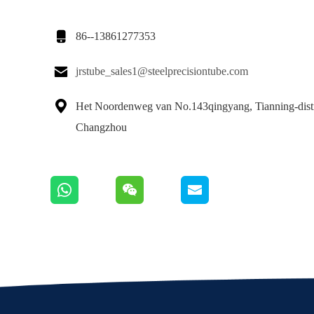

86--13861277353

jrstube_sales1@steelprecisiontube.com

Het Noordenweg van No.143qingyang, Tianning-distr
Changzhou