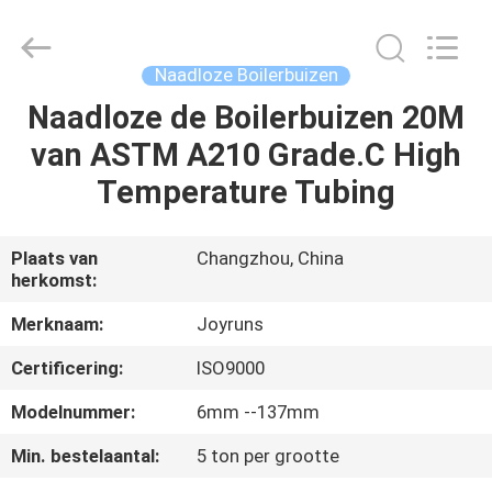
2026
Changzhou
Joyruns
Steel
Tube
Naadloze Boilerbuizen
CO.,LTD.
All
Naadloze de Boilerbuizen 20M
HUIS
Rights
Reserved.
van ASTM A210 Grade.C High
PRODUCTEN
Temperature Tubing
ONGEVEER
Plaats van
Changzhou, China
herkomst:
DE
V.S.
Merknaam:
Joyruns
Certificering:
ISO9000
FABRIEKSREIS
Modelnummer:
6mm --137mm
Min. bestelaantal:
5 ton per grootte
KWALITEITSCONTROLE