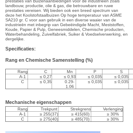
prestaties van Buizenaanbiedingen voor de industrieën zoals
landbouw, productie, olie & gas, die betrouwbare en ruwe
prestaties vereisen. Wij bieden ook een breed spectrum van
deze het Koolstofstaalbuizen Op hoge temperatuur van ASME
SA210 gr. C voor aan gebruik in een diverse waaier van de
industrieën met inbegrip van Gebeëindigde Macht, Meststoffen,
Koude, Papier & Pulp, Geneesmiddelen, Chemische producten,
Waterbehandeling, Zuivelfabriek, Suiker & Voedselverwerking, en
dergelijke.
Specificaties:
Rang en Chemische Samenstelling (%)
Rang
C
Mn
P
S
A-1
≤ 0,27
≤ 0,93
≤ 0,035
≤ 0,035
C
≤ 0,35
0.29-
≤ 0,035
≤ 0,035
1.06
Mechanische eigenschappen
Rang
Trekpunt
Strekgrens
Verlenging
A-1
≥ 255(37)
≥ 415(60)
≥ 30%
C
≥ 275(40)
≥ 485(70)
≥ 30%