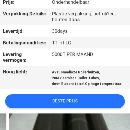
Prijs:
Onderhandelbaar
CONTACTEER
Verpakking Details:
Plastic verpakking, het oli?en,
houten doos
ONS
Levertijd:
30days
VERZOEK
Betalingscondities:
TT of LC
OM
Levering
5000T PER MAAND
EEN
vermogen:
CITAAT
Hoog licht:
,
A210 Naadloze Boilerbuizen
,
20M Seamless Boiler Tubes
6mm Buizenstelsel Op hoge temperatuur
SITEMAP
BESTE PRIJS
PRIVACYBELEID