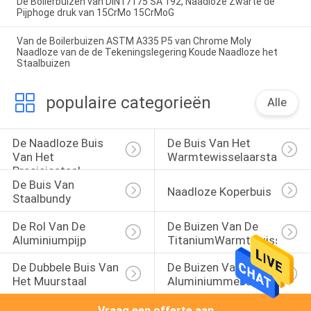
De Boilerbuizen van DIN17175 SA 192, Naadloze Zwarte de
Pijphoge druk van 15CrMo 15CrMoG
Van de Boilerbuizen ASTM A335 P5 van Chrome Moly
Naadloze van de de Tekeningslegering Koude Naadloze het
Staalbuizen
populaire categorieën
Alle
De Naadloze Buis 
De Buis Van Het 
Van Het 
Warmtewisselaarstaal
Precisiestaal
De Buis Van 
Naadloze Koperbuis
Staalbundy
De Rol Van De 
De Buizen Van De 
Aluminiumpijp
TitaniumWarmtewisselaar
De Dubbele Buis Van 
De Buizen Van Het 
Het Muurstaal
Aluminiummessing
Vraag een offerte aan