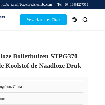
 jrstube_sales1@steelprecisiontube.com
Tel.: 86--13861277353
eer


Verzoek om een Citaat
loze Boilerbuizen STPG370
de Koolstof de Naadloze Druk
ngzhou, China
runs