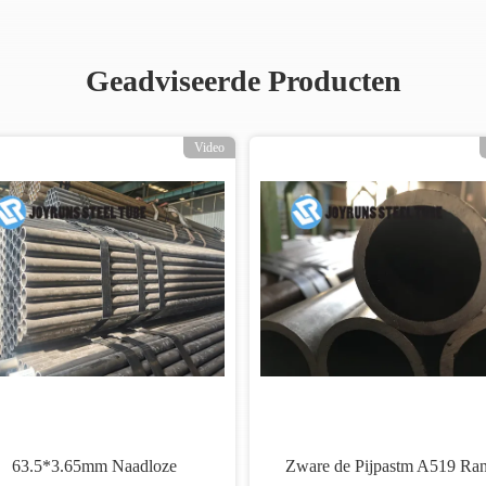
Geadviseerde Producten
Video
Video
tm A519 Rang
Naadloze de Boilerbuizen 20M