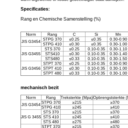
Specificaties:
Rang en Chemische Samenstelling (%)
Norm
Rang
C
Si
Mn
STPG 370
≤0.25
≤0.35
0.30-0.90
JIS G3454
STPG 410
≤0.30
≤0.35
0.30-1.00
STS 370
≤0.25
0.10-0.35
0.30-1.10
JIS G3455
STS410
≤0.30
0.10-0.35
0.30-1.40
STS480
≤0.33
0.10-0.35
0.30-1.50
STPT 370
≤0.25
0.10-0.35
0.30-0.90
JIS G3456
STPT 410
≤0.30
0.10-0.35
0.30-1.00
STPT 480
≤0.33
0.10-0.35
0.30-1.00
mechanisch bezit
Norm
Rang
Treksterkte (Mpa)
Opbrengststerkte 
STPG 370
≥215
≥370
JIS G3454
STPG 410
≥245
≥410
STS 370
≥215
≥370
JIS G 3455
STS 410
≥245
≥410
STS 480
≥275
≥480
STPT 370
≥215
≥370