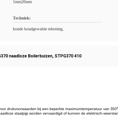
1mm20mm
Techniek:
koude koudgewalste tekening,
370 naadloze Boilerbuizen
,
STPG370 410
 voor drukvoorwaarden bij een beperkte maximumtemperatuur van 350℃. 
adloze staalpijp worden vervaardigd of kunnen de elektrisch-weerstand