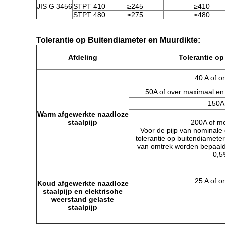
JIS G 3456
STPT 410
≥245
≥410
STPT 480
≥275
≥480
Tolerantie op Buitendiameter en Muurdikte:
Afdeling
Tolerantie op
40 A of 
50A of over maximaal en
150A
Warm afgewerkte naadloze
staalpijp
200A of m
Voor de pijp van nominale 
tolerantie op buitendiamete
van omtrek worden bepaald. I
0,5%
25 A of 
Koud afgewerkte naadloze
staalpijp en elektrische
weerstand gelaste
staalpijp