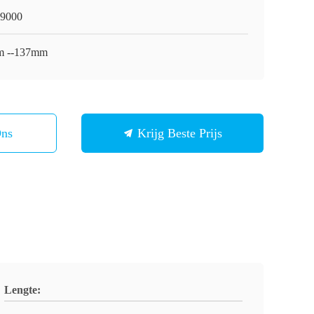
9000
 --137mm
Ons
Krijg Beste Prijs
Lengte: