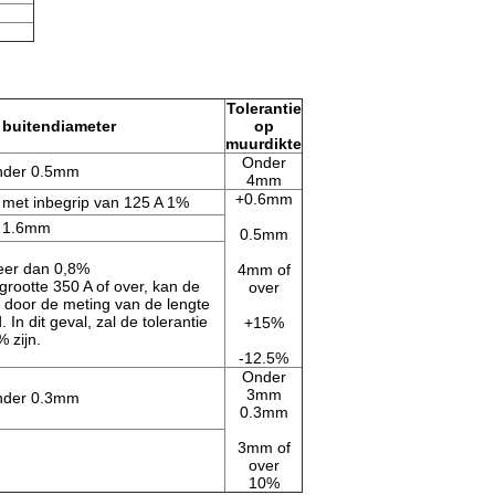
Tolerantie
 buitendiameter
op
muurdikte
Onder
onder 0.5mm
4mm
+0.6mm
 met inbegrip van 125 A 1%
 1.6mm
0.5mm
eer dan 0,8%
4mm of
grootte 350 A of over, kan de
over
r door de meting van de lengte
n dit geval, zal de tolerantie
+15%
 zijn.
-12.5%
Onder
3mm
onder 0.3mm
0.3mm
3mm of
over
10%