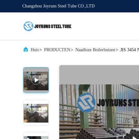
Changzhou Joyruns Steel Tube CO.,LTD
Huis
>
PRODUCTEN
>
Naadloze Boilerbuizen
>
JIS 3454 