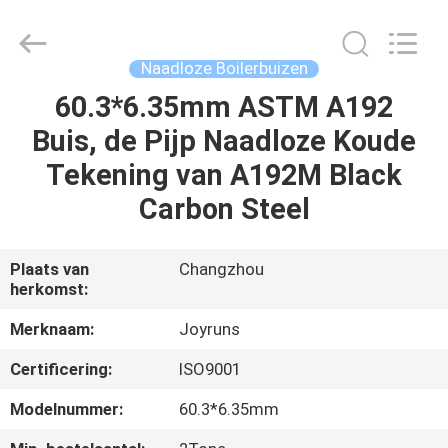
2026
Changzhou
Joyruns
Steel
Tube
Naadloze Boilerbuizen
CO.,LTD.
All
60.3*6.35mm ASTM A192
HUIS
Rights
Reserved.
Buis, de Pijp Naadloze Koude
PRODUCTEN
Tekening van A192M Black
Carbon Steel
ONGEVEER
DE
Plaats van
Changzhou
herkomst:
V.S.
Merknaam:
Joyruns
FABRIEKSREIS
Certificering:
ISO9001
Modelnummer:
60.3*6.35mm
KWALITEITSCONTROLE