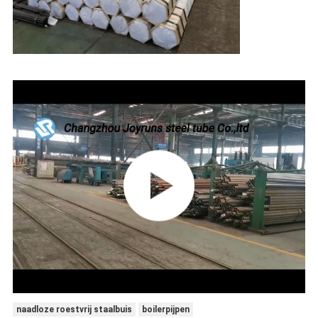
naadloze roestvrij staalbuis
boilerpijpen