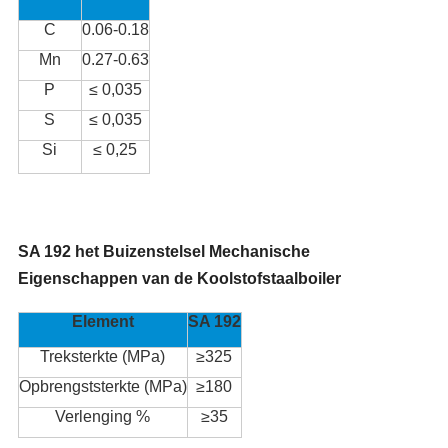
C
0.06-0.18
Mn
0.27-0.63
P
≤ 0,035
S
≤ 0,035
Si
≤ 0,25
SA 192 het Buizenstelsel Mechanische
Eigenschappen van de Koolstofstaalboiler
Element
SA 192
Treksterkte (MPa)
≥325
Opbrengststerkte (MPa)
≥180
Verlenging %
≥35