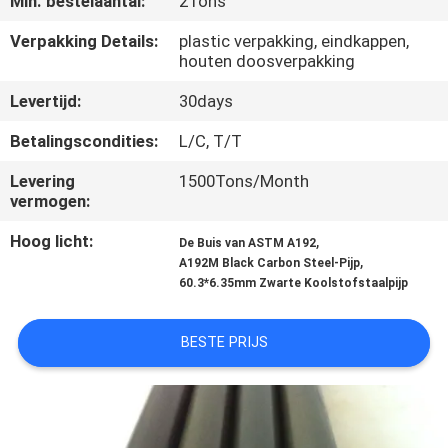
Min. bestelaantal:
2Tons
CONTACTEER
Verpakking Details:
plastic verpakking, eindkappen,
houten doosverpakking
ONS
Levertijd:
30days
VERZOEK
Betalingscondities:
L/C, T/T
OM
Levering
1500Tons/Month
vermogen:
EEN
CITAAT
Hoog licht:
,
De Buis van ASTM A192
,
A192M Black Carbon Steel-Pijp
60.3*6.35mm Zwarte Koolstofstaalpijp
SITEMAP
BESTE PRIJS
PRIVACYBELEID