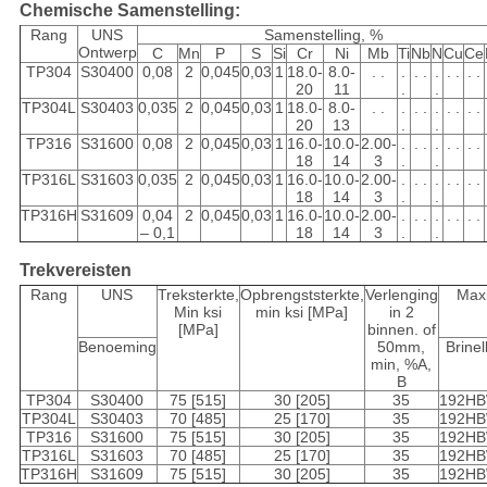
Chemische Samenstelling:
Rang
UNS
Samenstelling, %
Ontwerp
C
Mn
P
S
Si
Cr
Ni
Mb
Ti
Nb
N
Cu
Ce
TP304
S30400
0,08
2
0,045
0,03
1
18.0-
8.0-
. .
.
. .
.
. .
. .
20
11
.
.
TP304L
S30403
0,035
2
0,045
0,03
1
18.0-
8.0-
. .
.
. .
.
. .
. .
20
13
.
.
TP316
S31600
0,08
2
0,045
0,03
1
16.0-
10.0-
2.00-
.
. .
.
. .
. .
18
14
3
.
.
TP316L
S31603
0,035
2
0,045
0,03
1
16.0-
10.0-
2.00-
.
. .
.
. .
. .
18
14
3
.
.
TP316H
S31609
0,04
2
0,045
0,03
1
16.0-
10.0-
2.00-
.
. .
.
. .
. .
– 0,1
18
14
3
.
.
Trekvereisten
Rang
UNS
Treksterkte,
Opbrengststerkte,
Verlenging
Max
Min ksi
min ksi [MPa]
in 2
[MPa]
binnen. of
Benoeming
50mm,
Brinel
min, %A,
B
TP304
S30400
75 [515]
30 [205]
35
192HB
TP304L
S30403
70 [485]
25 [170]
35
192HB
TP316
S31600
75 [515]
30 [205]
35
192HB
TP316L
S31603
70 [485]
25 [170]
35
192HB
TP316H
S31609
75 [515]
30 [205]
35
192HB