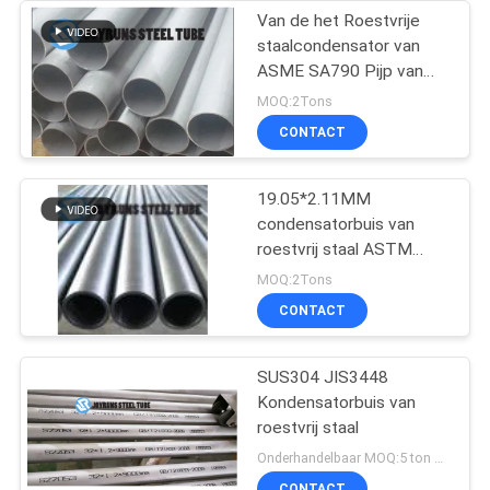
Van de het Roestvrije
staalcondensator van
ASME SA790 Pijp van
het de Buisuns S31500
MOQ:2Tons
de Duplexroestvrije staal
CONTACT
19.05*2.11MM
condensatorbuis van
roestvrij staal ASTM
A249 316 316L
MOQ:2Tons
CONTACT
SUS304 JIS3448
Kondensatorbuis van
roestvrij staal
Onderhandelbaar MOQ:5 ton per grootte
CONTACT