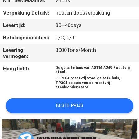
Min. bestelaantal:
2Tons
CONTACTEER
Verpakking Details:
houten doosverpakking
ONS
Levertijd:
30--40days
Betalingscondities:
L/C, T/T
VERZOEK
Levering
3000Tons/Month
OM
vermogen:
EEN
Hoog licht:
De gelaste buis van ASTM A249 Roestvrij
staal
CITAAT
,
,
TP304 roestvrij staal gelaste buis
TP304 de buis van de roestvrij
staalcondensator
SITEMAP
BESTE PRIJS
PRIVACYBELEID