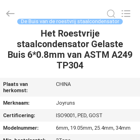
2026
Changzhou
Joyruns
Steel
Tube
De Buis van de roestvrij staalcondensator
CO.,LTD.
All
Het Roestvrije
HUIS
Rights
Reserved.
staalcondensator Gelaste
PRODUCTEN
Buis 6*0.8mm van ASTM A249
TP304
ONGEVEER
DE
Plaats van
CHINA
herkomst:
V.S.
Merknaam:
Joyruns
FABRIEKSREIS
Certificering:
ISO9001, PED, GOST
Modelnummer:
6mm, 19.05mm, 25.4mm, 34mm
KWALITEITSCONTROLE