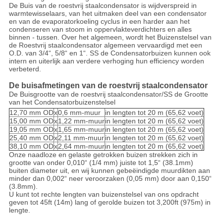
De Buis van de roestvrij staalcondensator is wijdverspreid in
warmtewisselaars, van het uitmaken deel van een condensator
en van de evaporatorkoeling cyclus in een harder aan het
condenseren van stoom in oppervlakteverdichters en alles
binnen - tussen. Over het algemeen, wordt het Buizenstelsel van
de Roestvrij staalcondensator algemeen vervaardigd met een
O.D. van 3/4“, 5/8“ en 1“. SS de Condensatorbuizen kunnen ook
intern en uiterlijk aan verdere verhoging hun efficiency worden
verbeterd.
De buisafmetingen van de roestvrij staalcondensator
De Buisgrootte van de roestvrij staalcondensator/SS de Grootte
van het Condensatorbuizenstelsel
12,70 mm OD
x
0,6 mm-muur
in lengten tot 20 m (65,62 voet)
15,00 mm OD
x
1,22 mm-muur
in lengten tot 20 m (65,62 voet)
19,05 mm OD
x
1,65 mm-muur
in lengten tot 20 m (65,62 voet)
25,40 mm OD
x
2,11 mm-muur
in lengten tot 20 m (65,62 voet)
38,10 mm OD
x
2,64 mm-muur
in lengten tot 20 m (65,62 voet)
Onze naadloze en gelaste getrokken buizen strekken zich in
grootte van onder 0,010“ (1/4 mm) juiste tot 1,5“ (38.1mm)
buiten diameter uit, en wij kunnen gebeëindigde muurdikten aan
minder dan 0,002“ neer veroorzaken (0,05 mm) door aan 0,150“
(3.8mm).
U kunt tot rechte lengten van buizenstelsel van ons opdracht
geven tot 45ft (14m) lang of gerolde buizen tot 3,200ft (975m) in
lengte.