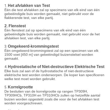
Het afvlakken van Test
1.
Één die test afvlakken zal op specimens van elk eind van één
gebeëindigde buis worden gemaakt, niet gebruikt voor de
flakkerende test, van elke partij.
2. Flenstest
Één flenstest zal op specimens van elk eind van één
gebeëindigde buis worden gemaakt, niet gebruikt voor de het
afvlakken test, van elke partij.
Omgekeerd-krommingstest
3.
Één omgekeerd-krommingstest zal op een specimen van elk
1500 voet [450 m] van gebeëindigd buizenstelsel worden
gemaakt.
Hydrostatische of Niet-destructieve Elektrische Test
4.
Elke buis zal aan of de hydrostatische of niet-destructieve
elektrische test worden onderworpen. De koper kan specificeren
welke test moet worden gebruikt.
Korrelgrootte
5.
De besluiten van de korrelgrootte op rangen TP309H,
TP309HCb, TP310H en TP310HCb zullen op hetzelfde aantal
buizen worden opgesteld zoals die voor de het afvlakken test
worden voorgeschreven.