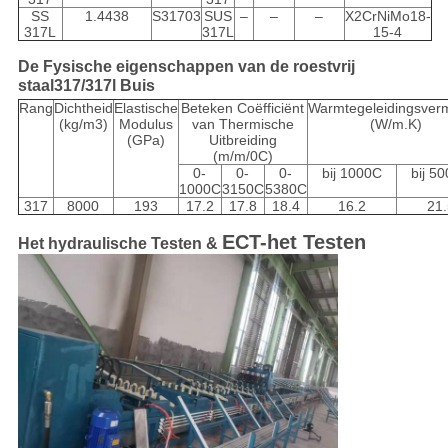
SS
1.4438
S31703
SUS
–
–
–
X2CrNiMo18-
317L
317L
15-4
De Fysische eigenschappen van de roestvrij
staal317/317l Buis
Rang
Dichtheid
Elastische
Beteken Coëfficiënt
Warmtegeleidingsve
(kg/m3)
Modulus
van Thermische
(W/m.K)
(GPa)
Uitbreiding
(m/m/0C)
0-
0-
0-
bij 1000C
bij 5
1000C
3150C
5380C
317
8000
193
17.2
17.8
18.4
16.2
21.
ECT-het Testen
Het hydraulische Testen &