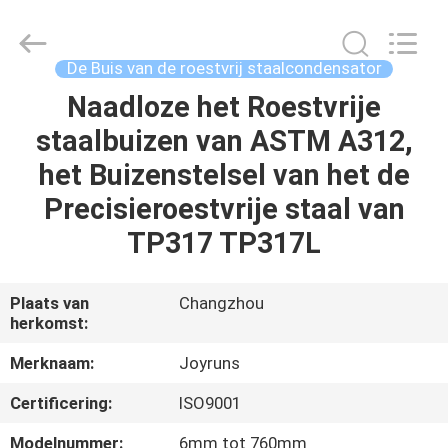
2026
Changzhou
Joyruns
Steel
Tube
De Buis van de roestvrij staalcondensator
CO.,LTD.
All
Naadloze het Roestvrije
HUIS
Rights
Reserved.
staalbuizen van ASTM A312,
PRODUCTEN
het Buizenstelsel van het de
Precisieroestvrije staal van
ONGEVEER
TP317 TP317L
DE
V.S.
Plaats van
Changzhou
herkomst:
FABRIEKSREIS
Merknaam:
Joyruns
Certificering:
ISO9001
KWALITEITSCONTROLE
Modelnummer:
6mm tot 760mm