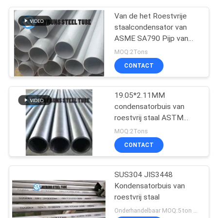
Van de het Roestvrije
staalcondensator van
ASME SA790 Pijp van
het de Buisuns S31500
MOQ:2Tons
de Duplexroestvrije staal
CONTACT
19.05*2.11MM
condensatorbuis van
roestvrij staal ASTM
A249 316 316L
MOQ:2Tons
CONTACT
SUS304 JIS3448
Kondensatorbuis van
roestvrij staal
Onderhandelbaar MOQ:5 ton per grootte