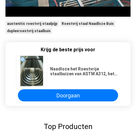
austenitic roestvrij staalpijp
Roestvrij staal Naadloze Buis
duplexroestvrij staalbuis
Krijg de beste prijs voor
Naadloze het Roestvrije
staalbuizen van ASTM A312, het
Buizenstelsel van het de
Precisieroestvrije staal van TP317
TP317L
Doorgaan
Top Producten