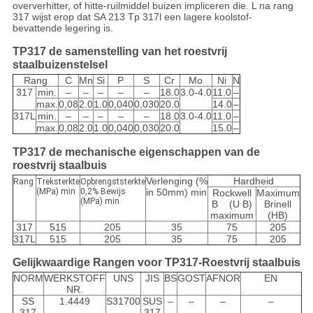
oververhitter, of hitte-ruilmiddel buizen impliceren die. L na rang
317 wijst erop dat SA 213 Tp 317l een lagere koolstof-
bevattende legering is.
TP317 de samenstelling van het roestvrij
staalbuizenstelsel
Rang
C
Mn
Si
P
S
Cr
Mo
Ni
N
317
min.
–
–
–
–
–
18.0
3.0-4.0
11.0
–
max.
0,08
2.0
1.0
0,040
0,030
20.0
14.0
–
317L
min.
–
–
–
–
–
18.0
3.0-4.0
11.0
–
max.
0,08
2.0
1.0
0,040
0,030
20.0
15.0
–
TP317 de mechanische eigenschappen van de
roestvrij staalbuis
Verlenging (%
Hardheid
Rang
Treksterkte
Opbrengststerkte
(MPa) min
0,2% Bewijs
in 50mm) min
Rockwell
Maximum
(MPa) min
B (U B)
Brinell
maximum
(HB)
317
515
205
35
75
205
317L
515
205
35
75
205
Gelijkwaardige Rangen voor TP317-Roestvrij staalbuis
NORM
WERKSTOFF
UNS
JIS
BS
GOST
AFNOR
EN
NR.
SS
1.4449
S31700
SUS
–
–
–
–
317
317