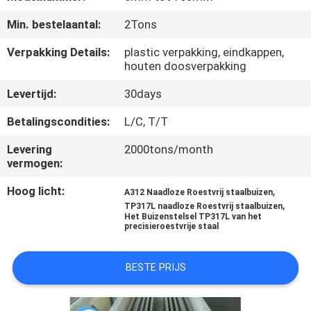
Min. bestelaantal:
2Tons
CONTACTEER
ONS
Verpakking Details:
plastic verpakking, eindkappen,
houten doosverpakking
Levertijd:
30days
VERZOEK
OM
Betalingscondities:
L/C, T/T
EEN
Levering
2000tons/month
vermogen:
CITAAT
Hoog licht:
,
A312 Naadloze Roestvrij staalbuizen
,
TP317L naadloze Roestvrij staalbuizen
SITEMAP
Het Buizenstelsel TP317L van het
precisieroestvrije staal
PRIVACYBELEID
BESTE PRIJS