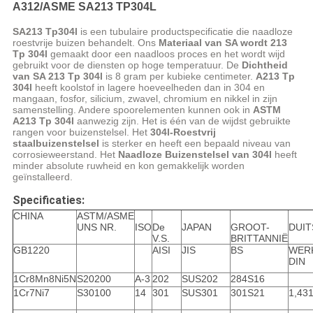
A312/ASME SA213 TP304L
SA213 Tp304l
is een tubulaire productspecificatie die naadloze
roestvrije buizen behandelt. Ons
Materiaal van SA wordt 213
Tp 304l
gemaakt door een naadloos proces en het wordt wijd
gebruikt voor de diensten op hoge temperatuur. De
Dichtheid
van SA 213 Tp 304l
is 8 gram per kubieke centimeter.
A213 Tp
304l
heeft koolstof in lagere hoeveelheden dan in 304 en
mangaan, fosfor, silicium, zwavel, chromium en nikkel in zijn
samenstelling. Andere spoorelementen kunnen ook in
ASTM
A213 Tp 304l
aanwezig zijn. Het is één van de wijdst gebruikte
rangen voor buizenstelsel. Het
304l-Roestvrij
staalbuizenstelsel
is sterker en heeft een bepaald niveau van
corrosieweerstand. Het
Naadloze Buizenstelsel van 304l
heeft
minder absolute ruwheid en kon gemakkelijk worden
geïnstalleerd.
Specificaties:
CHINA
ASTM/ASME
UNS NR.
ISO
De
JAPAN
GROOT-
DUI
V.S.
BRITTANNIË
GB1220
AISI
JIS
BS
WER
DIN
1Cr8Mn8Ni5N
S20200
A-3
202
SUS202
284S16
1Cr7Ni7
S30100
14
301
SUS301
301S21
1,43