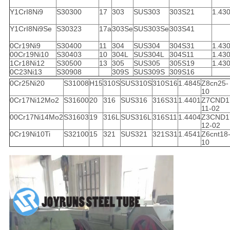
Y1CrI8Ni9
S30300
17
303
SUS303
303S21
1.43
Y1CrI8Ni9Se
S30323
17a
303Se
SUS303Se
303S41
0Cr19Ni9
S30400
11
304
SUS304
304S31
1.43
00Cr19Ni10
S30403
10
304L
SUS304L
304S11
1.43
1Cr18Ni12
S30500
13
305
SUS305
305S19
1.43
0C23Ni13
S30908
309S
SUS309S
309S16
0Cr25Ni20
S31008
H15
310S
SUS310S
310S16
1.4845
Z8cn25-
10
0Cr17Ni12Mo2
S31600
20
316
SUS316
316S31
1.4401
Z7CND1
11-02
00Cr17Ni14Mo2
S31603
19
316L
SUS316L
316S11
1.4404
Z3CND1
12-02
0Cr19Ni10Ti
S32100
15
321
SUS321
321S31
1.4541
Z6cnt18
10