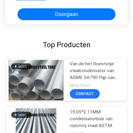
buis ASTM A312 TP304
Doorgaan
Top Producten
Van de het Roestvrije
staalcondensator van
ASME SA790 Pijp van
het de Buisuns S31500
MOQ:2Tons
de Duplexroestvrije staal
CONTACT
19.05*2.11MM
condensatorbuis van
roestvrij staal ASTM
A249 316 316L