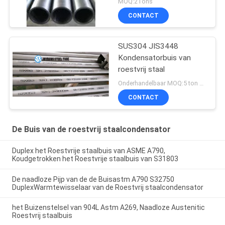
MOQ:2Tons
CONTACT
SUS304 JIS3448
Kondensatorbuis van
roestvrij staal
Onderhandelbaar MOQ:5 ton per grootte
CONTACT
De Buis van de roestvrij staalcondensator
Duplex het Roestvrije staalbuis van ASME A790,
Koudgetrokken het Roestvrije staalbuis van S31803
De naadloze Pijp van de de Buisastm A790 S32750
DuplexWarmtewisselaar van de Roestvrij staalcondensator
het Buizenstelsel van 904L Astm A269, Naadloze Austenitic
Roestvrij staalbuis