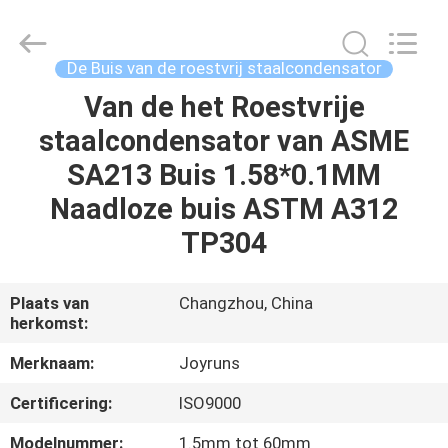
2026
Changzhou
Joyruns
Steel
Tube
De Buis van de roestvrij staalcondensator
CO.,LTD.
All
Van de het Roestvrije
HUIS
Rights
Reserved.
staalcondensator van ASME
PRODUCTEN
SA213 Buis 1.58*0.1MM
Naadloze buis ASTM A312
ONGEVEER
TP304
DE
V.S.
Plaats van
Changzhou, China
herkomst:
FABRIEKSREIS
Merknaam:
Joyruns
Certificering:
ISO9000
KWALITEITSCONTROLE
Modelnummer:
1.5mm tot 60mm