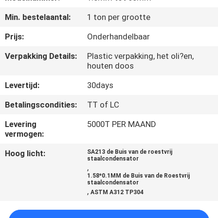
Min. bestelaantal:
1 ton per grootte
CONTACTEER
ONS
Prijs:
Onderhandelbaar
Verpakking Details:
Plastic verpakking, het oli?en,
houten doos
VERZOEK
OM
Levertijd:
30days
EEN
Betalingscondities:
TT of LC
CITAAT
Levering
5000T PER MAAND
vermogen:
SITEMAP
Hoog licht:
SA213 de Buis van de roestvrij
staalcondensator
,
1.58*0.1MM de Buis van de Roestvrij
PRIVACYBELEID
staalcondensator
,
ASTM A312 TP304