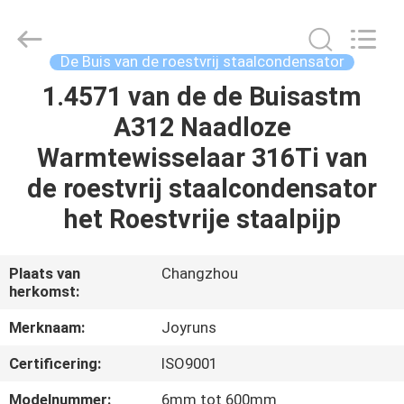
2026
Changzhou
Joyruns
Steel
Tube
De Buis van de roestvrij staalcondensator
CO.,LTD.
All
1.4571 van de de Buisastm
HUIS
Rights
Reserved.
A312 Naadloze
PRODUCTEN
Warmtewisselaar 316Ti van
de roestvrij staalcondensator
ONGEVEER
het Roestvrije staalpijp
DE
V.S.
Plaats van
Changzhou
herkomst:
FABRIEKSREIS
Merknaam:
Joyruns
Certificering:
ISO9001
KWALITEITSCONTROLE
Modelnummer:
6mm tot 600mm