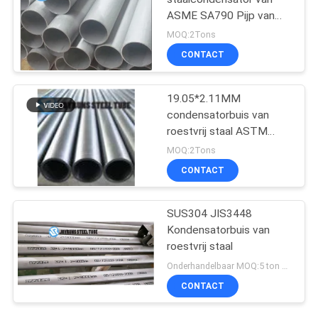
ASME SA790 Pijp van
het de Buisuns S31500
MOQ:2Tons
de Duplexroestvrije staal
CONTACT
19.05*2.11MM
condensatorbuis van
roestvrij staal ASTM
A249 316 316L
MOQ:2Tons
CONTACT
SUS304 JIS3448
Kondensatorbuis van
roestvrij staal
Onderhandelbaar MOQ:5 ton per grootte
CONTACT