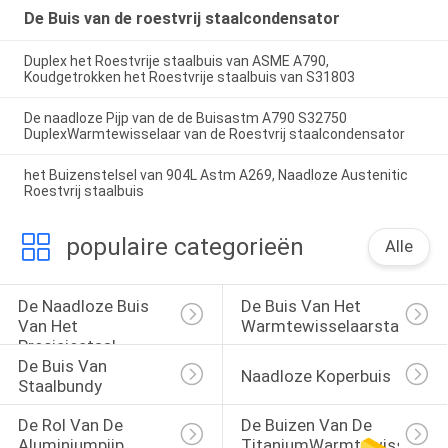
De Buis van de roestvrij staalcondensator
Duplex het Roestvrije staalbuis van ASME A790,
Koudgetrokken het Roestvrije staalbuis van S31803
De naadloze Pijp van de de Buisastm A790 S32750
DuplexWarmtewisselaar van de Roestvrij staalcondensator
het Buizenstelsel van 904L Astm A269, Naadloze Austenitic
Roestvrij staalbuis
populaire categorieën
Alle
De Naadloze Buis 
De Buis Van Het 
Van Het 
Warmtewisselaarstaal
Precisiestaal
De Buis Van 
Naadloze Koperbuis
Staalbundy
De Rol Van De 
De Buizen Van De 
Aluminiumpijp
TitaniumWarmtewisselaar