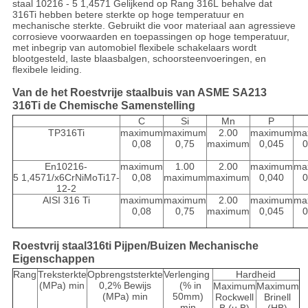
staal 10216 - 5 1,4571 Gelijkend op Rang 316L behalve dat
316Ti hebben betere sterkte op hoge temperatuur en
mechanische sterkte. Gebruikt die voor materiaal aan agressieve
corrosieve voorwaarden en toepassingen op hoge temperatuur,
met inbegrip van automobiel flexibele schakelaars wordt
blootgesteld, laste blaasbalgen, schoorsteenvoeringen, en
flexibele leiding.
Van de het Roestvrije staalbuis van ASME SA213
316Ti de Chemische Samenstelling
C
Si
Mn
P
TP316Ti
maximum
maximum
2.00
maximum
ma
0,08
0,75
maximum
0,045
0
En10216-
maximum
1.00
2.00
maximum
ma
5 1,4571/x6CrNiMoTi17-
0,08
maximum
maximum
0,040
0
12-2
AISI 316 Ti
maximum
maximum
2.00
maximum
ma
0,08
0,75
maximum
0,045
0
Roestvrij staal316ti Pijpen/Buizen Mechanische
Eigenschappen
Rang
Treksterkte
Opbrengststerkte
Verlenging
Hardheid
(MPa) min
0,2% Bewijs
(% in
Maximum
Maximum
(MPa) min
50mm)
Rockwell
Brinell
min