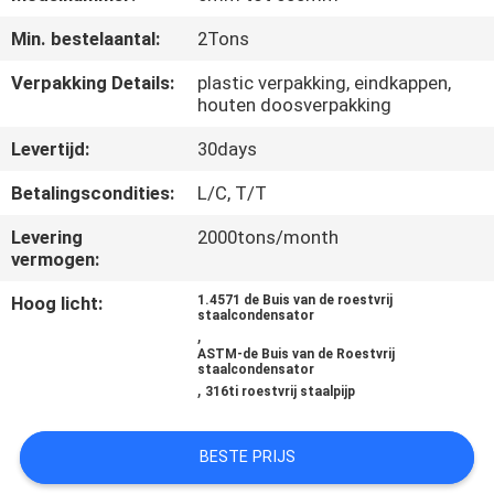
Min. bestelaantal:
2Tons
CONTACTEER
ONS
Verpakking Details:
plastic verpakking, eindkappen,
houten doosverpakking
Levertijd:
30days
VERZOEK
OM
Betalingscondities:
L/C, T/T
EEN
Levering
2000tons/month
vermogen:
CITAAT
Hoog licht:
1.4571 de Buis van de roestvrij
staalcondensator
SITEMAP
,
ASTM-de Buis van de Roestvrij
staalcondensator
,
316ti roestvrij staalpijp
PRIVACYBELEID
BESTE PRIJS