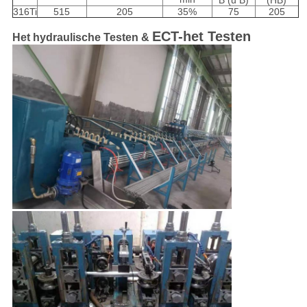
B (u B)
(HB)
316Ti
515
205
35%
75
205
ECT-het Testen
Het hydraulische Testen &