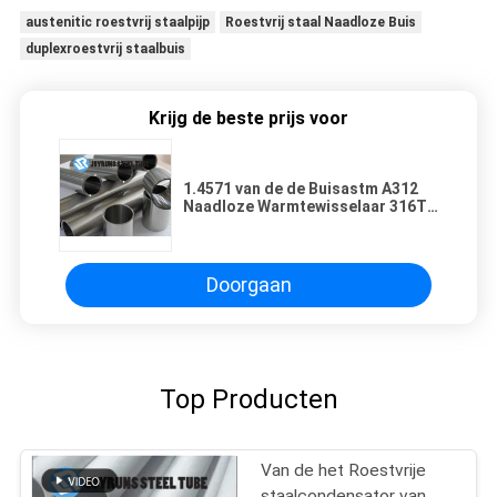
austenitic roestvrij staalpijp
Roestvrij staal Naadloze Buis
duplexroestvrij staalbuis
Krijg de beste prijs voor
1.4571 van de de Buisastm A312
Naadloze Warmtewisselaar 316Ti
van de roestvrij staalcondensator
het Roestvrije staalpijp
Doorgaan
Top Producten
Van de het Roestvrije
staalcondensator van