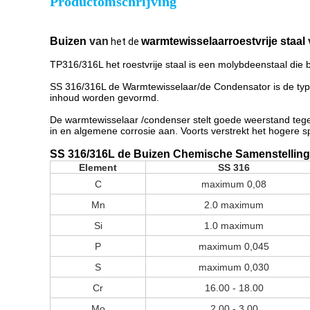
Productomschrijving
Buizen
van
warmtewisselaarroestvrije staal
het de
TP316/316L het roestvrije staal is een molybdeenstaal die 
SS 316/316L de Warmtewisselaar/de Condensator is de type
inhoud worden gevormd.
De warmtewisselaar /condenser stelt goede weerstand tege
in en algemene corrosie aan. Voorts verstrekt het hogere 
SS 316/316L de Buizen Chemische Samenstelling
Element
SS 316
C
maximum 0,08
Mn
2.0 maximum
Si
1.0 maximum
P
maximum 0,045
S
maximum 0,030
Cr
16.00 - 18.00
Mo
2.00 - 3.00