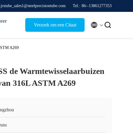
 jrstube_sales1@steelprecisiontube.com
Tel.: 86--13861277353
eer


Verzoek om een Citaat
 ASTM A269
SS de Warmtewisselaarbuizen
van 316L ASTM A269
ngzhou
runs