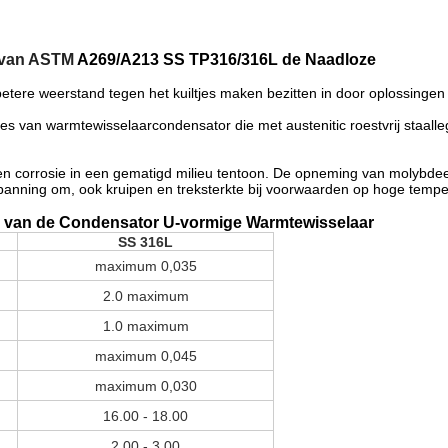
van ASTM
A269/A213 SS TP316/316L de Naadloze
betere weerstand tegen het kuiltjes maken bezitten in door oplossingen
s van warmtewisselaarcondensator die met austenitic roestvrij staall
n corrosie in een gematigd milieu tentoon. De opneming van molybdeen
spanning om, ook kruipen en treksterkte bij voorwaarden op hoge tempe
 van de Condensator U-vormige Warmtewisselaar
SS 316L
maximum 0,035
2.0 maximum
1.0 maximum
maximum 0,045
maximum 0,030
16.00 - 18.00
2.00 - 3.00