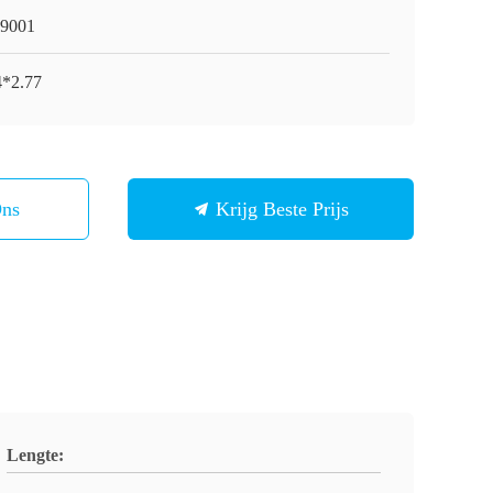
9001
4*2.77
Ons
Krijg Beste Prijs
Lengte: