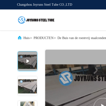
Changzhou Joyruns Steel Tube CO.,LTD
Huis
>
PRODUCTEN
>
De Buis van de roestvrij staalconden