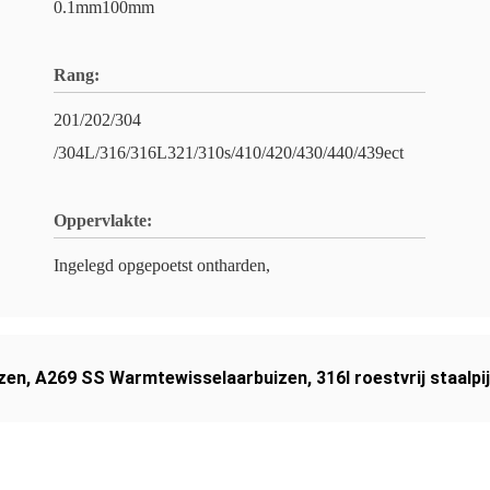
0.1mm100mm
Rang:
201/202/304
/304L/316/316L321/310s/410/420/430/440/439ect
Oppervlakte:
Ingelegd opgepoetst ontharden,
zen
,
A269 SS Warmtewisselaarbuizen
,
316l roestvrij staalp