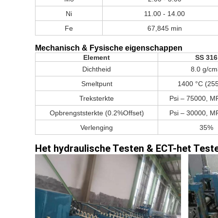
Ni
11.00 - 14.00
Fe
67,845 min
Mechanisch & Fysische eigenschappen
Element
SS 316
Dichtheid
8.0 g/cm
Smeltpunt
1400 °C (255
Treksterkte
Psi – 75000, M
Opbrengststerkte (0.2%Offset)
Psi – 30000, M
Verlenging
35%
Het hydraulische Testen &
ECT-het Test