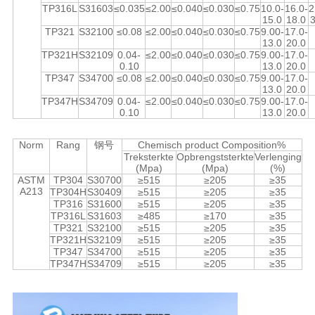
TP316L
S31603
≤0.035
≤2.00
≤0.040
≤0.030
≤0.75
10.0-
16.0-
2
15.0
18.0
TP321
S32100
≤0.08
≤2.00
≤0.040
≤0.030
≤0.75
9.00-
17.0-
13.0
20.0
TP321H
S32109
0.04-
≤2.00
≤0.040
≤0.030
≤0.75
9.00-
17.0-
0.10
13.0
20.0
TP347
S34700
≤0.08
≤2.00
≤0.040
≤0.030
≤0.75
9.00-
17.0-
13.0
20.0
TP347H
S34709
0.04-
≤2.00
≤0.040
≤0.030
≤0.75
9.00-
17.0-
0.10
13.0
20.0
Norm
Rang
钢号
Chemisch product Composition%
Treksterkte
Opbrengststerkte
Verlenging
(Mpa)
(Mpa)
(%)
ASTM
TP304
S30700
≥515
≥205
≥35
A213
TP304H
S30409
≥515
≥205
≥35
TP316
S31600
≥515
≥205
≥35
TP316L
S31603
≥485
≥170
≥35
TP321
S32100
≥515
≥205
≥35
TP321H
S32109
≥515
≥205
≥35
TP347
S34700
≥515
≥205
≥35
TP347H
S34709
≥515
≥205
≥35