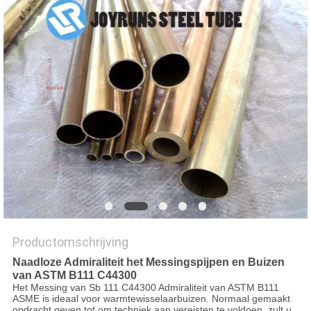
Productomschrijving
Naadloze Admiraliteit het Messingspijpen en Buizen
van ASTM B111 C44300
Het Messing van Sb 111 C44300 Admiraliteit van ASTM B111
ASME is ideaal voor warmtewisselaarbuizen. Normaal gemaakt
opdracht geven tot om techniek aan vereisten te voldoen, zult u