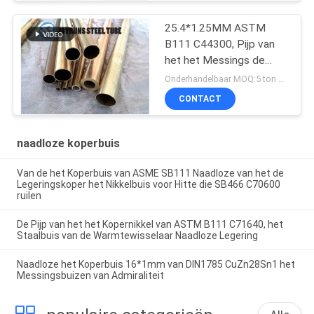
25.4*1.25MM ASTM
B111 C44300, Pijp van
het het Messings de
Naadloze Koolstofstaal
Onderhandelbaar MOQ:5 ton per grootte
van Admiraliteit
CONTACT
naadloze koperbuis
Van de het Koperbuis van ASME SB111 Naadloze van het de
Legeringskoper het Nikkelbuis voor Hitte die SB466 C70600
ruilen
De Pijp van het het Kopernikkel van ASTM B111 C71640, het
Staalbuis van de Warmtewisselaar Naadloze Legering
Naadloze het Koperbuis 16*1mm van DIN1785 CuZn28Sn1 het
Messingsbuizen van Admiraliteit