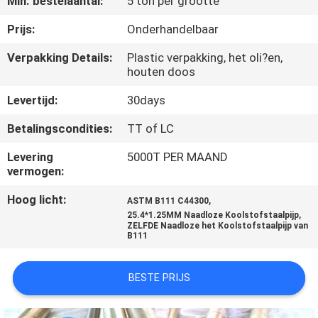
Min. bestelaantal:
5 ton per grootte
CONTACTEER
Prijs:
Onderhandelbaar
ONS
Verpakking Details:
Plastic verpakking, het oli?en,
houten doos
VERZOEK
Levertijd:
30days
OM
Betalingscondities:
TT of LC
EEN
Levering
5000T PER MAAND
CITAAT
vermogen:
Hoog licht:
,
ASTM B111 C44300
,
SITEMAP
25.4*1.25MM Naadloze Koolstofstaalpijp
ZELFDE Naadloze het Koolstofstaalpijp van
B111
PRIVACYBELEID
BESTE PRIJS