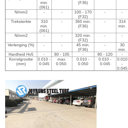
min.
(F36)
(061)
N/mm2
-
-
100 - 170
-
-
(F32)
Treksterkte
310
-
360 min.
-
314
min.
(F36)
min.
(061)
N/mm2
-
-
320 min.
-
-
(F32)
Verlenging (%)
-
-
45 min.
-
30
(F36)
min.
Hardheid Hv5
-
80 - 105
-
80 - 120
-
Korrelgrootte
0.010 -
max.
0.010 -
0.010 -
0.010
(mm)
0.045
0.050.
0.050
0.045
-
0.045