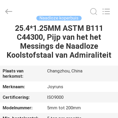
2026
Changzhou
Joyruns
Steel
Tube
Naadloze koperbuis
CO.,LTD.
All
25.4*1.25MM ASTM B111
HUIS
Rights
Reserved.
C44300, Pijp van het het
PRODUCTEN
Messings de Naadloze
Koolstofstaal van Admiraliteit
ONGEVEER
DE
Plaats van
Changzhou, China
herkomst:
V.S.
Merknaam:
Joyruns
FABRIEKSREIS
Certificering:
ISO9000
Modelnummer:
5mm tot 200mm
KWALITEITSCONTROLE