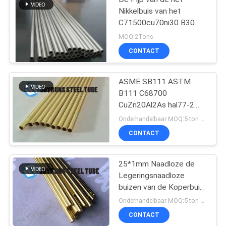
Nikkelbuis van het
C71500cu70ni30 B30
C70600 Koper
MOQ:2Tons
CONTACT
ASME SB111 ASTM
B111 C68700
CuZn20Al2As hal77-2
Naadloze Koperpijp
Onderhandelbaar MOQ:5 ton per grootte
CONTACT
25*1mm Naadloze de
Legeringsnaadloze
buizen van de Koperbuis
JIS H3300 C4430T
Onderhandelbaar MOQ:5 ton per grootte
CONTACT