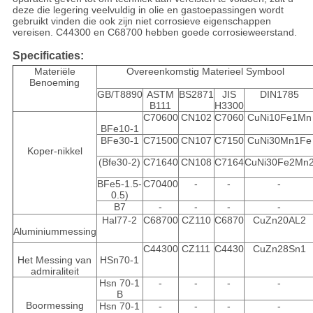
deze die legering veelvuldig in olie en gastoepassingen wordt
gebruikt vinden die ook zijn niet corrosieve eigenschappen
vereisen. C44300 en C68700 hebben goede corrosieweerstand.
Specificaties:
Materiële
Overeenkomstig Materieel Symbool
Benoeming
GB/T8890
ASTM
BS2871
JIS
DIN1785
B111
H3300
C70600
CN102
C7060
CuNi10Fe1Mn
BFe10-1
BFe30-1
C71500
CN107
C7150
CuNi30Mn1Fe
Koper-nikkel
(Bfe30-2)
C71640
CN108
C7164
CuNi30Fe2Mn
BFe5-1.5-
C70400
-
-
-
0.5)
B7
-
-
-
-
Hal77-2
C68700
CZ110
C6870
CuZn20AL2
Aluminiummessing
C44300
CZ111
C4430
CuZn28Sn1
Het Messing van
HSn70-1
admiraliteit
Hsn 70-1
-
-
-
-
B
Boormessing
Hsn 70-1
-
-
-
-