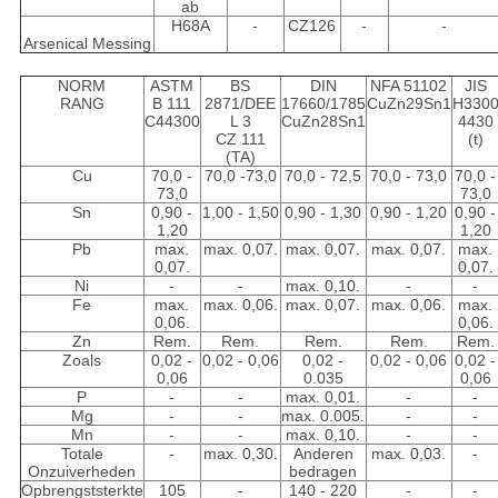
ab
H68A
-
CZ126
-
-
Arsenical Messing
NORM
ASTM
BS
DIN
NFA 51102
JIS
RANG
B 111
2871/DEE
17660/1785
CuZn29Sn1
H330
C44300
L 3
CuZn28Sn1
4430
CZ 111
(t)
(TA)
Cu
70,0 -
70,0 -73,0
70,0 - 72,5
70,0 - 73,0
70,0 -
73,0
73,0
Sn
0,90 -
1,00 - 1,50
0,90 - 1,30
0,90 - 1,20
0,90 -
1,20
1,20
Pb
max.
max. 0,07.
max. 0,07.
max. 0,07.
max.
0,07.
0,07.
Ni
-
-
max. 0,10.
-
-
Fe
max.
max. 0,06.
max. 0,07.
max. 0,06.
max.
0,06.
0,06.
Zn
Rem.
Rem.
Rem.
Rem.
Rem.
Zoals
0,02 -
0,02 - 0,06
0,02 -
0,02 - 0,06
0,02 -
0,06
0.035
0,06
P
-
-
max. 0,01.
-
-
Mg
-
-
max. 0.005.
-
-
Mn
-
-
max. 0,10.
-
-
Totale
-
max. 0,30.
Anderen
max. 0,03.
-
Onzuiverheden
bedragen
Opbrengststerkte
105
-
140 - 220
-
-