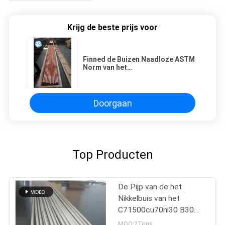
Krijg de beste prijs voor
Finned de Buizen Naadloze ASTM
Norm van het
Warmtewisselaarkoper
Doorgaan
Top Producten
De Pijp van de het
Nikkelbuis van het
C71500cu70ni30 B30
C70600 Koper
MOQ:2Tons