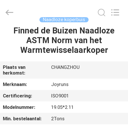
2026
Changzhou
Joyruns
Steel
Tube
Naadloze koperbuis
CO.,LTD.
All
Finned de Buizen Naadloze
HUIS
Rights
Reserved.
ASTM Norm van het
PRODUCTEN
Warmtewisselaarkoper
ONGEVEER
Plaats van
CHANGZHOU
herkomst:
DE
V.S.
Merknaam:
Joyruns
Certificering:
ISO9001
FABRIEKSREIS
Modelnummer:
19.05*2.11
Min. bestelaantal:
2Tons
KWALITEITSCONTROLE