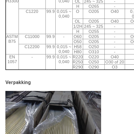
H3300
0,040
OL
245 ~ 325
-
H
O265
-
C1220
99.9
0,015 ~
O
O205
O40
0
0,040
OL
O205
O40
O
1/2H
245 ~ 325
-
H
O255
-
ASTM
C11000
99.9
-
O60
O205
-
O
B75
O50
O205
-
O
C12200
99.9
0,015 ~
H58
O250
-
0,040
H80
O310
-
EN
-
99.9
0,015 ~
R220
O220
O40
1057
0,040
R250
O250
O30 of 20
R290
O290
O3
Verpakking