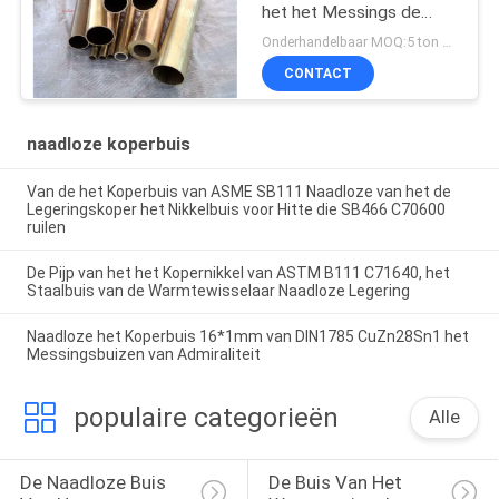
het het Messings de
Naadloze Koolstofstaal
Onderhandelbaar MOQ:5 ton per grootte
van Admiraliteit
CONTACT
naadloze koperbuis
Van de het Koperbuis van ASME SB111 Naadloze van het de
Legeringskoper het Nikkelbuis voor Hitte die SB466 C70600
ruilen
De Pijp van het het Kopernikkel van ASTM B111 C71640, het
Staalbuis van de Warmtewisselaar Naadloze Legering
Naadloze het Koperbuis 16*1mm van DIN1785 CuZn28Sn1 het
Messingsbuizen van Admiraliteit
populaire categorieën
Alle
De Naadloze Buis 
De Buis Van Het 