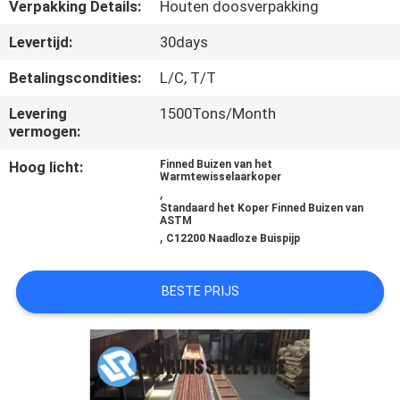
Verpakking Details:
Houten doosverpakking
CONTACTEER
Levertijd:
30days
ONS
Betalingscondities:
L/C, T/T
Levering
1500Tons/Month
VERZOEK
vermogen:
OM
Hoog licht:
Finned Buizen van het
Warmtewisselaarkoper
EEN
,
Standaard het Koper Finned Buizen van
CITAAT
ASTM
,
C12200 Naadloze Buispijp
SITEMAP
BESTE PRIJS
PRIVACYBELEID