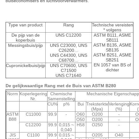
buiseconomisers en luchtvoorverwarmers.
Type van product
Rang
Technische vereisten
* volgens
De pijp van de
UNS C12200
ASTM B111, ASME
koperbuis
SB111
ASTM B135, ASME
Messingsbuis/pijp
UNS C23000, UNS
SB135
C26200…
ASTM B251, ASME
UNS C44300, UNS
SB251
C68700…
EN 1057 van BS of
Cupronickelbuis/pijp
UNS C70600, UNS
dichter
C71500
UNS C71640
De gelijkwaardige Rang met de Buis van ASTM B280
Norm
Koperlegering
Chemische
Mechanische Eigenschap
Nr.
Samenstelling
CU%
p%
Bui
Treksterkte
Verlenging
Korr
(Mpa)
(%)
ASTM
C11000
99.9
-
O60
O200
-
O
B88
O50
O200
-
O
C12200
99.9
0,015 ~
H58
O250
-
0,040
JIS
C1100
99.9
0,015 ~
O205
O40