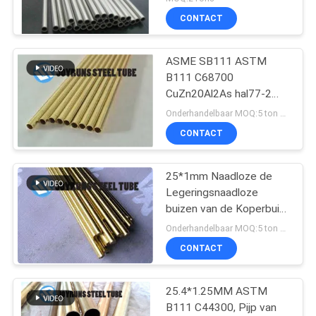
CONTACT
ASME SB111 ASTM
B111 C68700
CuZn20Al2As hal77-2
Naadloze Koperpijp
Onderhandelbaar MOQ:5 ton per grootte
CONTACT
25*1mm Naadloze de
Legeringsnaadloze
buizen van de Koperbuis
JIS H3300 C4430T
Onderhandelbaar MOQ:5 ton per grootte
CONTACT
25.4*1.25MM ASTM
B111 C44300, Pijp van