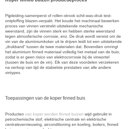
Pijpleiding-samenperst of rollen-strook schil-was-druk test-
ontploffing blazen-verpakt. Het koude het machinaal bewerken
proces van vinnen verstrekt uitstekende mechanische
weerstand, zijn de vinnen sterk en hebben sterke weerstand
tegen atmosferische corrosie, enz. De druk wordt vereist om de
vin van de aluminiumkoker uit te drijven leidt tot een uitstekende
„drukband“ tussen de twee materialen dat. Bovendien omringt
het aluminium finned materiaal volledig het metaal van de buis,
zodat is er geen risico van elektrocorrosie bij de vinwortel
(tussen de buis en de vin). Elk van deze voordelen verzekeren
na verloop van tijd de stabielste prestaties van alle andere
vintypes.
Toepassingen van de koper finned buis
Producten
van koper worden finned buizen
wijd gebruikt in
petrochemische stof, elektrische centrale en elektrische
centralevernieuwing, airconditioning en koeling, boilers, finned