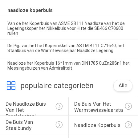
naadloze koperbuis
Van de het Koperbuis van ASME SB111 Naadloze van het de
Legeringskoper het Nikkelbuis voor Hitte die SB466 C70600
ruilen
De Pijp van het het Kopernikkel van ASTM B111 C71640, het
Staalbuis van de Warmtewisselaar Naadloze Legering
Naadloze het Koperbuis 16*1mm van DIN1785 CuZn28Sn1 het
Messingsbuizen van Admiraliteit
populaire categorieën
Alle
De Naadloze Buis 
De Buis Van Het 
Van Het 
Warmtewisselaarstaal
Precisiestaal
De Buis Van 
Naadloze Koperbuis
Staalbundy