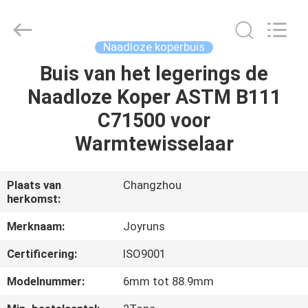
2026
Changzhou
Joyruns
Steel
Tube
Naadloze koperbuis
CO.,LTD.
All
Buis van het legerings de
HUIS
Rights
Reserved.
Naadloze Koper ASTM B111
PRODUCTEN
C71500 voor
Warmtewisselaar
ONGEVEER
DE
Plaats van
Changzhou
herkomst:
V.S.
Merknaam:
Joyruns
FABRIEKSREIS
Certificering:
ISO9001
Modelnummer:
6mm tot 88.9mm
KWALITEITSCONTROLE