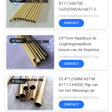
B111 C68700
CuZn20Al2As hal77-2
Naadloze Koperpijp
Onderhandelbaar MOQ:5 ton per grootte
CONTACT
25*1mm Naadloze de
Legeringsnaadloze
buizen van de Koperbuis
JIS H3300 C4430T
Onderhandelbaar MOQ:5 ton per grootte
CONTACT
25.4*1.25MM ASTM
B111 C44300, Pijp van
het het Messings de
Naadloze Koolstofstaal
Onderhandelbaar MOQ:5 ton per grootte
van Admiraliteit
CONTACT