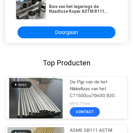
Buis van het legerings de
Naadloze Koper ASTM B111
C71500 voor Warmtewisselaar
Doorgaan
Top Producten
De Pijp van de het
Nikkelbuis van het
C71500cu70ni30 B30
C70600 Koper
MOQ:2Tons
CONTACT
ASME SB111 ASTM