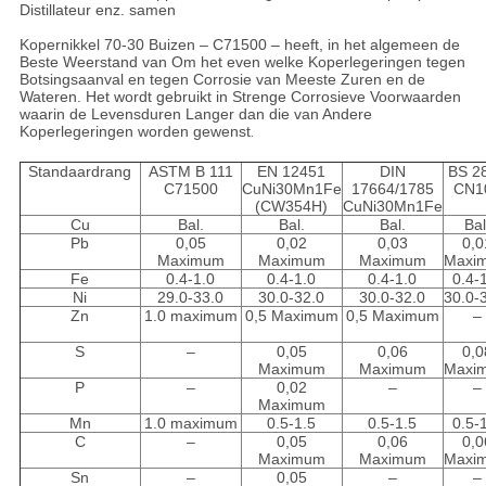
Distillateur enz. samen
Kopernikkel 70-30 Buizen – C71500 – heeft, in het algemeen de
Beste Weerstand van Om het even welke Koperlegeringen tegen
Botsingsaanval en tegen Corrosie van Meeste Zuren en de
Wateren. Het wordt gebruikt in Strenge Corrosieve Voorwaarden
waarin de Levensduren Langer dan die van Andere
Koperlegeringen worden gewenst
.
Standaardrang
ASTM B 111
EN 12451
DIN
BS 2
C71500
CuNi30Mn1Fe
17664/1785
CN1
(CW354H)
CuNi30Mn1Fe
Cu
Bal.
Bal.
Bal.
Bal
Pb
0,05
0,02
0,03
0,0
Maximum
Maximum
Maximum
Maxi
Fe
0.4-1.0
0.4-1.0
0.4-1.0
0.4-
Ni
29.0-33.0
30.0-32.0
30.0-32.0
30.0-
Zn
1.0 maximum
0,5 Maximum
0,5 Maximum
–
S
–
0,05
0,06
0,0
Maximum
Maximum
Maxi
P
–
0,02
–
–
Maximum
Mn
1.0 maximum
0.5-1.5
0.5-1.5
0.5-
C
–
0,05
0,06
0,0
Maximum
Maximum
Maxi
Sn
–
0,05
–
–