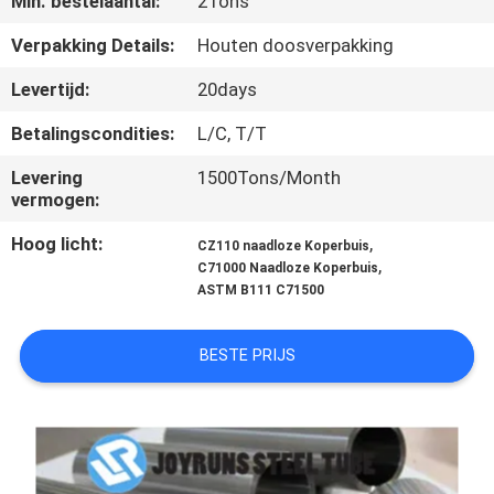
Min. bestelaantal:
2Tons
CONTACTEER
Verpakking Details:
Houten doosverpakking
ONS
Levertijd:
20days
Betalingscondities:
L/C, T/T
VERZOEK
Levering
1500Tons/Month
OM
vermogen:
EEN
Hoog licht:
,
CZ110 naadloze Koperbuis
CITAAT
,
C71000 Naadloze Koperbuis
ASTM B111 C71500
SITEMAP
BESTE PRIJS
PRIVACYBELEID