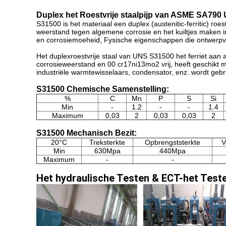
Duplex het Roestvrije staalpijp van ASME SA79
S31500 is het materiaal een duplex (austenitic-ferritic) ro
weerstand tegen algemene corrosie en het kuiltjes maken 
en corrosiemoeheid, Fysische eigenschappen die ontwerpv
Het duplexroestvrije staal van UNS S31500 het ferriet aan a
corrosieweerstand en 00 cr17ni13mo2 vrij, heeft geschikt 
industriële warmtewisselaars, condensator, enz. wordt gebru
S31500 Chemische Samenstelling:
%
C
Mn
P
S
Si
Min
-
1.2
-
-
1.4
Maximum
0,03
2
0,03
0,03
2
S31500 Mechanisch Bezit:
20°C
Treksterkte
Opbrengststerkte
V
Min
630Mpa
440Mpa
Maximum
-
-
Het hydraulische Testen &
ECT-het Test