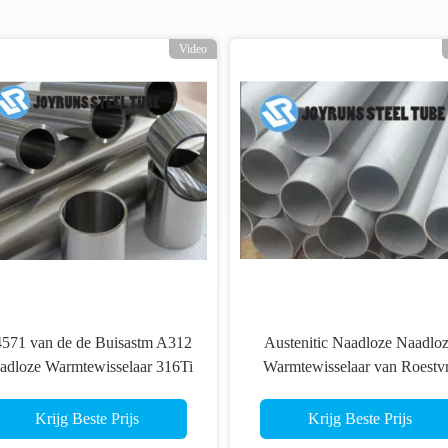
Video
4571 van de de Buisastm A312
Austenitic Naadloze Naadlo
adloze Warmtewisselaar 316Ti
Warmtewisselaar van Roestvr
n de roestvrij staalcondensator
staalpijpen ASTM A213 TP3
het Roestvrije staalpijp
Krijg Beste Prijs
Krijg Beste Prijs