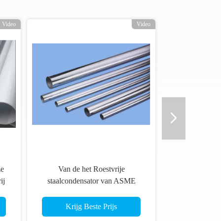
Video
Video
ze
Van de het Roestvrije
ij
staalcondensator van ASME
21
SA213 Buis 1.58*0.1MM
Naadloze buis ASTM A312
Krijg Beste Prijs
TP304