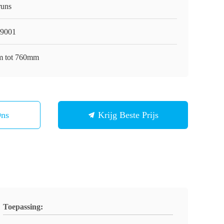
runs
9001
 tot 760mm
Ons
Krijg Beste Prijs
Toepassing: