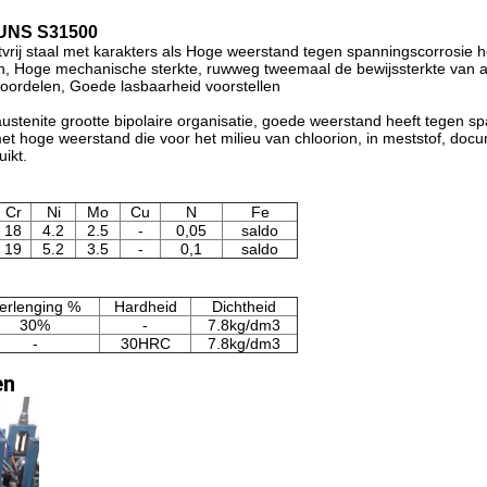
0 UNS S31500
estvrij staal met karakters als Hoge weerstand tegen spanningscorrosie 
in, Hoge mechanische sterkte, ruwweg tweemaal de bewijssterkte van a
oordelen, Goede lasbaarheid voorstellen
ustenite grootte bipolaire organisatie, goede weerstand heeft tegen sp
met hoge weerstand die voor het milieu van chloorion, in meststof, do
ikt.
Cr
Ni
Mo
Cu
N
Fe
18
4.2
2.5
-
0,05
saldo
19
5.2
3.5
-
0,1
saldo
erlenging %
Hardheid
Dichtheid
30%
-
7.8kg/dm3
-
30HRC
7.8kg/dm3
en