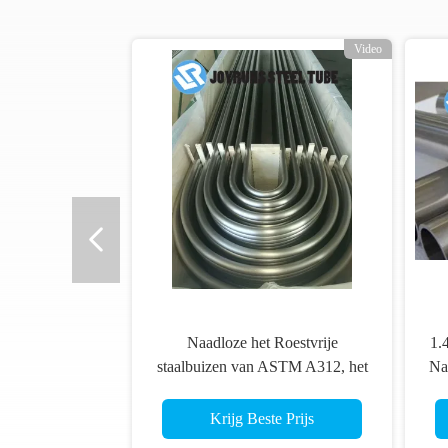
o
Video
Naadloze het Roestvrije
1.
staalbuizen van ASTM A312, het
Na
Buizenstelsel van het de
va
Precisieroestvrije staal van TP317
Krijg Beste Prijs
TP317L