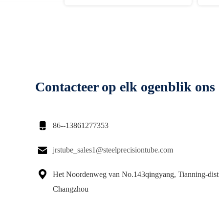
Contacteer op elk ogenblik ons

86--13861277353

jrstube_sales1@steelprecisiontube.com

Het Noordenweg van No.143qingyang, Tianning-distr
Changzhou