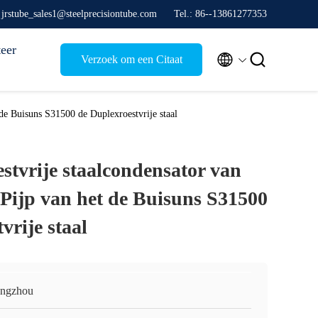
 jrstube_sales1@steelprecisiontube.com
Tel.: 86--13861277353
eer


Verzoek om een Citaat
de Buisuns S31500 de Duplexroestvrije staal
stvrije staalcondensator van
ijp van het de Buisuns S31500
vrije staal
ngzhou