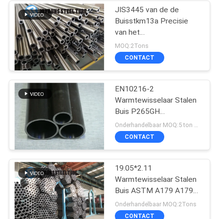
JIS3445 van de de
Buisstkm13a Precisie
van het
Warmtewisselaarstaal
MOQ:2Tons
Koudgetrokken Naadloze
CONTACT
het Roestvrije staalbuis
EN10216-2
Warmtewisselaar Stalen
Buis P265GH
Koudtrekken
Onderhandelbaar MOQ:5 ton per grootte
CONTACT
19.05*2.11
Warmtewisselaar Stalen
Buis ASTM A179 A179M
19
Onderhandelbaar MOQ:2Tons
CONTACT