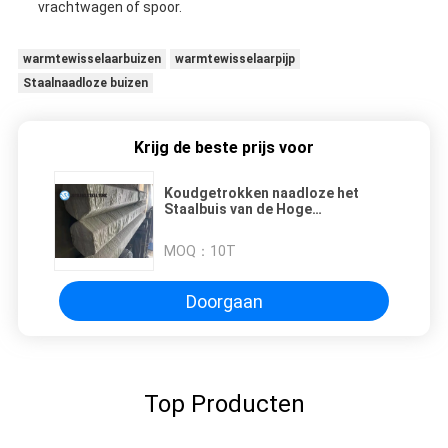
vrachtwagen of spoor.
warmtewisselaarbuizen
warmtewisselaarpijp
Staalnaadloze buizen
Krijg de beste prijs voor
Koudgetrokken naadloze het
Staalbuis van de Hoge
drukWarmtewisselaar
MOQ：
10T
Doorgaan
Top Producten