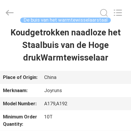
-
2026
Changzhou
Joyruns
De buis van het warmtewisselaarstaal
Steel
Tube
Koudgetrokken naadloze het
HUIS
CO.,LTD.
All
Rights
Staalbuis van de Hoge
Reserved.
PRODUCTEN
drukWarmtewisselaar
ONGEVEER
Place of Origin:
China
DE
Merknaam:
Joyruns
V.S.
Model Number:
A179,A192
Minimum Order
10T
FABRIEKSREIS
Quantity: