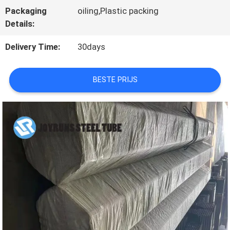
Packaging
oiling,Plastic packing
KWALITEITSCONTROLE
Details:
Delivery Time:
30days
CONTACTEER
ONS
BESTE PRIJS
VERZOEK
OM
EEN
CITAAT
SITEMAP