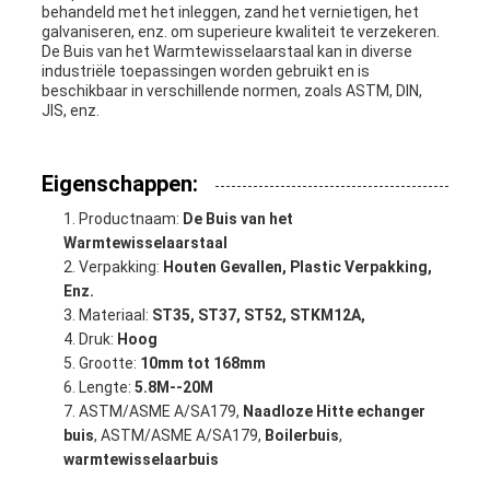
behandeld met het inleggen, zand het vernietigen, het
galvaniseren, enz. om superieure kwaliteit te verzekeren.
De Buis van het Warmtewisselaarstaal kan in diverse
industriële toepassingen worden gebruikt en is
beschikbaar in verschillende normen, zoals ASTM, DIN,
JIS, enz.
Eigenschappen:
Productnaam:
De Buis van het
Warmtewisselaarstaal
Verpakking:
Houten Gevallen, Plastic Verpakking,
Enz.
Materiaal:
ST35, ST37, ST52, STKM12A,
Druk:
Hoog
Grootte:
10mm tot 168mm
Lengte:
5.8M--20M
ASTM/ASME A/SA179,
Naadloze Hitte echanger
buis
, ASTM/ASME A/SA179,
Boilerbuis
,
warmtewisselaarbuis