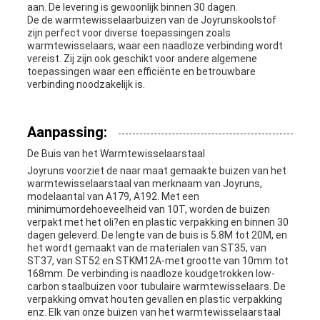
aan. De levering is gewoonlijk binnen 30 dagen.
De de warmtewisselaarbuizen van de Joyrunskoolstof
zijn perfect voor diverse toepassingen zoals
warmtewisselaars, waar een naadloze verbinding wordt
vereist. Zij zijn ook geschikt voor andere algemene
toepassingen waar een efficiënte en betrouwbare
verbinding noodzakelijk is.
Aanpassing:
De Buis van het Warmtewisselaarstaal
Joyruns voorziet de naar maat gemaakte buizen van het
warmtewisselaarstaal van merknaam van Joyruns,
modelaantal van A179, A192. Met een
minimumordehoeveelheid van 10T, worden de buizen
verpakt met het oli?en en plastic verpakking en binnen 30
dagen geleverd. De lengte van de buis is 5.8M tot 20M, en
het wordt gemaakt van de materialen van ST35, van
ST37, van ST52 en STKM12A-met grootte van 10mm tot
168mm. De verbinding is naadloze koudgetrokken low-
carbon staalbuizen voor tubulaire warmtewisselaars. De
verpakking omvat houten gevallen en plastic verpakking
enz. Elk van onze buizen van het warmtewisselaarstaal