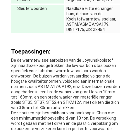
Sleutelwoorden
Naadloze Hitte echanger
buis, de buis van de
Koolstofwarmtewisselaar,
ASTM/ASME A/SA179,
DIN17175, JIS G3454
Toepassingen:
De de warmtewisselaarbuizen van de Joyrunskoolstof
zijn naadloze koudgetrokken die low-carbon staalbuizen
specifiek voor tubulaire warmtewisselaars worden
ontworpen. De buizen worden vervaardigd volgens de
hoogste kwaliteitsnormen, voldoend aan internationale
normen zoals ASTM A179, A192, enz. Deze buizen worden
aangeboden in een brede waaier van grootte van 10mm
tot 168mm, en een brede waaier van materiële rangen
zoals ST35, ST37, ST52 en STKM12A, met dikten die zich
van 0.8mm tot 30mm uitstrekken.
Deze buizen zijn beschikbaar voor aankoop in China met
een minimumordehoeveelheid van 10 ton. De verpakking
wordt gedaan met het oli?en en de plastic verpakking om
de buizen te verzekeren komt in perfecte voorwaarde