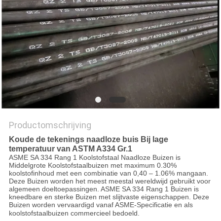
Productomschrijving
Koude de tekenings naadloze buis Bij lage
temperatuur van ASTM A334 Gr.1
ASME SA 334 Rang 1 Koolstofstaal Naadloze Buizen is
Middelgrote Koolstofstaalbuizen met maximum 0.30%
koolstofinhoud met een combinatie van 0,40 – 1.06% mangaan.
Deze Buizen worden het meest meestal wereldwijd gebruikt voor
algemeen doeltoepassingen. ASME SA 334 Rang 1 Buizen is
kneedbare en sterke Buizen met slijtvaste eigenschappen. Deze
Buizen worden vervaardigd vanaf ASME-Specificatie en als
koolstofstaalbuizen commercieel bedoeld.