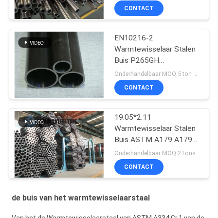
Koudgetrokken Naadloze
CONTACT
het Roestvrije staalbuis
EN10216-2
Warmtewisselaar Stalen
Buis P265GH
Koudtrekken
Onderhandelbaar MOQ:5 ton per grootte
CONTACT
19.05*2.11
Warmtewisselaar Stalen
Buis ASTM A179 A179M
19
Onderhandelbaar MOQ:2Tons
CONTACT
de buis van het warmtewisselaarstaal