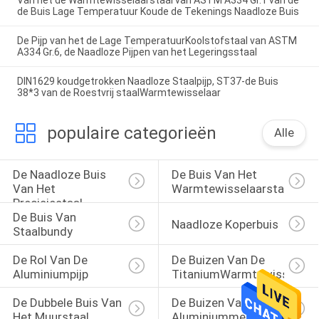
Van het de Warmtewisselaarstaal van ASTM A334 Gr.1 van de
de Buis Lage Temperatuur Koude de Tekenings Naadloze Buis
De Pijp van het de Lage TemperatuurKoolstofstaal van ASTM
A334 Gr.6, de Naadloze Pijpen van het Legeringsstaal
DIN1629 koudgetrokken Naadloze Staalpijp, ST37-de Buis
38*3 van de Roestvrij staalWarmtewisselaar
populaire categorieën
Alle
De Naadloze Buis 
De Buis Van Het 
Van Het 
Warmtewisselaarstaal
Precisiestaal
De Buis Van 
Naadloze Koperbuis
Staalbundy
De Rol Van De 
De Buizen Van De 
Aluminiumpijp
TitaniumWarmtewisselaar
De Dubbele Buis Van 
De Buizen Van Het 
Het Muurstaal
Aluminiummessing