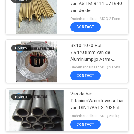
van ASTM B111 C71640
van de de
13
BuisWarmtewisselaar het
Onderhandelbaar MOQ:2Tons
Koolstofstaal Naadloze
De dubbele Buis van
CONTACT
Buizen
het Muurstaal
B210 1070 Rol
7.94*0.8mm van de
Aluminiumpijp Astm-
Naadloze buis voor
Onderhandelbaar MOQ:2Tons
Evaportator
CONTACT
13
De Buizen van het
Van de het
TitaniumWarmtewisselaar
aluminiummessing
van DIN17861 3,7035 de
Buizengr.2
Onderhandelbaar MOQ:500kg
Warmtewisselaar het
CONTACT
Door buizen leiden