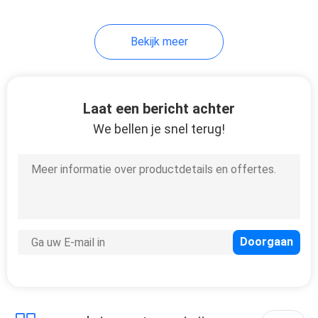
20
Bekijk meer
De Buis van de
roestvrij
staalcondensator
Laat een bericht achter
We bellen je snel terug!
13
De enige Buis van
het Muurstaal