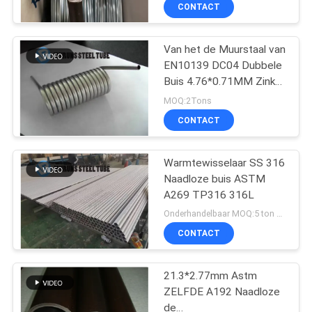
CONTACT
CONTACTEER
Van het de Muurstaal van
ONS
22
EN10139 DC04 Dubbele
Buis 4.76*0.71MM Zink
De Buis van
VERZOEK
Met een laag bedekt Dun
MOQ:2Tons
staalbundy
Muur Roestvrij
OM
CONTACT
Buizenstelsel in Rol
EEN
Warmtewisselaar SS 316
CITAAT
Naadloze buis ASTM
A269 TP316 316L
16
SITEMAP
Onderhandelbaar MOQ:5 ton per grootte
CONTACT
naadloze koperbuis
PRIVACYBELEID
21.3*2.77mm Astm
ZELFDE A192 Naadloze
de