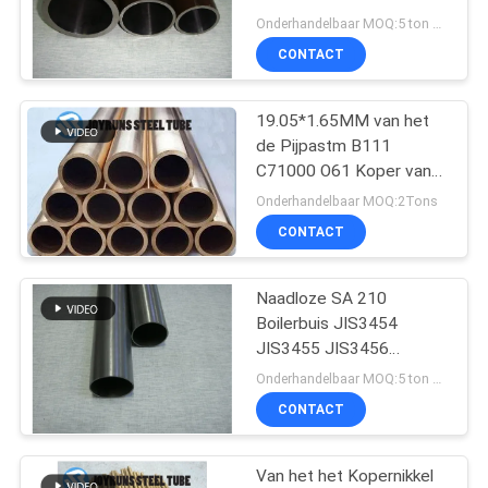
Warmtewisselaarbuizen
Onderhandelbaar MOQ:5 ton per grootte
van de Staalbuis
CONTACT
16
De Rol van de
19.05*1.65MM van het
de Pijpastm B111
aluminiumpijp
C71000 O61 Koper van
het Legerings Naadloze
Onderhandelbaar MOQ:2Tons
Staal van de het
CONTACT
Nikkeluitlaat het Staalpijp
Naadloze SA 210
13
Boilerbuis JIS3454
De Buizen van de
JIS3455 JIS3456
JIS3461 om de Koude
Onderhandelbaar MOQ:5 ton per grootte
titaniumWarmtewissela
Tekening van het
CONTACT
Staalbuizenstelsel
Van het het Kopernikkel