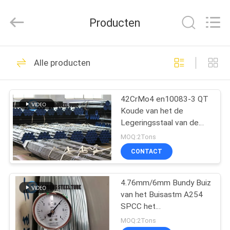
2026
Changzhou
Joyruns
Producten
Steel
Tube
CO.,LTD.
All
HUIS
Rights
50
Reserved.
Alle producten
De naadloze Buis
PRODUCTEN
van het
42CrMo4 en10083-3 QT
Koude van het de
Precisiestaal
ONGEVEER
Legeringsstaal van de
DE
Tekeningsprecisie
MOQ:2Tons
Ferritic Pijp 48*10mm
V.S.
CONTACT
34
de buis van het
4.76mm/6mm Bundy Buizenste
FABRIEKSREIS
van het Buisastm A254
warmtewisselaarstaal
SPCC het
KWALITEITSCONTROLE
Zink Geplateerde Staal
MOQ:2Tons