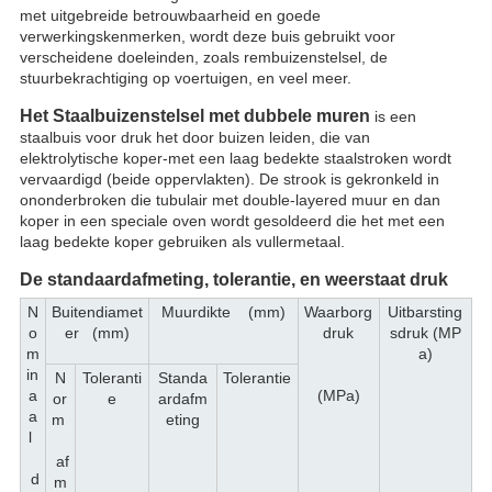
met uitgebreide betrouwbaarheid en goede
verwerkingskenmerken, wordt deze buis gebruikt voor
verscheidene doeleinden, zoals rembuizenstelsel, de
stuurbekrachtiging op voertuigen, en veel meer.
Het Staalbuizenstelsel met dubbele muren
is een
staalbuis voor druk het door buizen leiden, die van
elektrolytische koper-met een laag bedekte staalstroken wordt
vervaardigd (beide oppervlakten). De strook is gekronkeld in
ononderbroken die tubulair met double-layered muur en dan
koper in een speciale oven wordt gesoldeerd die het met een
laag bedekte koper gebruiken als vullermetaal.
De standaardafmeting, tolerantie, en weerstaat druk
N
Buitendiamet
Muurdikte (mm)
Waarborg
Uitbarsting
o
er (mm)
druk
sdruk (MP
m
a)
in
N
Toleranti
Standa
Tolerantie
a
(MPa)
or
e
ardafm
a
m
eting
l
af
d
m