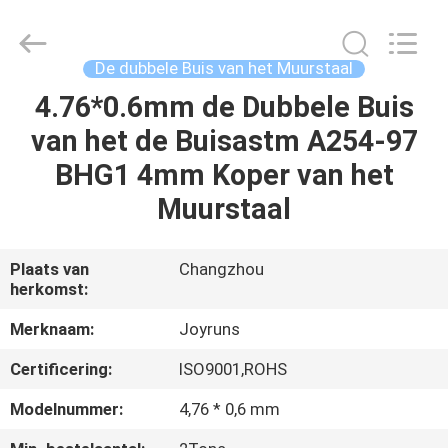
2026
Changzhou
Joyruns
Steel
Tube
De dubbele Buis van het Muurstaal
CO.,LTD.
All
4.76*0.6mm de Dubbele Buis
HUIS
Rights
Reserved.
van het de Buisastm A254-97
PRODUCTEN
BHG1 4mm Koper van het
Muurstaal
ONGEVEER
DE
Plaats van
Changzhou
herkomst:
V.S.
Merknaam:
Joyruns
FABRIEKSREIS
Certificering:
ISO9001,ROHS
Modelnummer:
4,76 * 0,6 mm
KWALITEITSCONTROLE