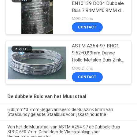
EN10139 DC04 Dubbele
Buis 7.94MM*0.9MM de
Zink Gegalvaniseerde Rol
MOQ:2Tons
van de Staalpijp
CONTACT
ASTM A254-97 BHG1
9,52*0,89mm Dunne
Holle Metalen Buis Zink
Gecoat
MOQ:2Tons
CONTACT
De dubbele Buis van het Muurstaal
6.35mm*0.7mm Gegalvaniseerd de Buiszink 6mm van
Staalbundy gelaste Staalbuis voor Ijskastindustrie
Van het de Muurstaal van ASTM A254-97 de Dubbele Buis
SPCC 6*0.7mm Gesoldeerde Vloeistaalpijp voor
Diepvriezerevaporator