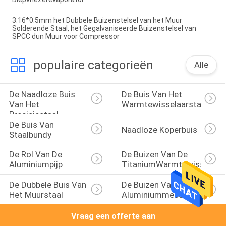
3.16*0.5mm het Dubbele Buizenstelsel van het Muur
Solderende Staal, het Gegalvaniseerde Buizenstelsel van
SPCC dun Muur voor Compressor
populaire categorieën
Alle
De Naadloze Buis 
De Buis Van Het 
Van Het 
Warmtewisselaarstaal
Precisiestaal
De Buis Van 
Naadloze Koperbuis
Staalbundy
De Rol Van De 
De Buizen Van De 
Aluminiumpijp
TitaniumWarmtewisselaar
De Dubbele Buis Van 
De Buizen Van Het 
Het Muurstaal
Aluminiummessing
Vraag een offerte aan