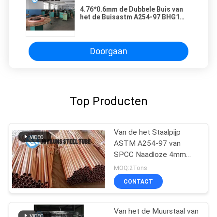
4.76*0.6mm de Dubbele Buis van
het de Buisastm A254-97 BHG1
4mm Koper van het Muurstaal
Doorgaan
Top Producten
Van de het Staalpijp
ASTM A254-97 van
SPCC Naadloze 4mm
Solderende het Staalbuis
MOQ:2Tons
4.76*0.65mm
CONTACT
Van het de Muurstaal van