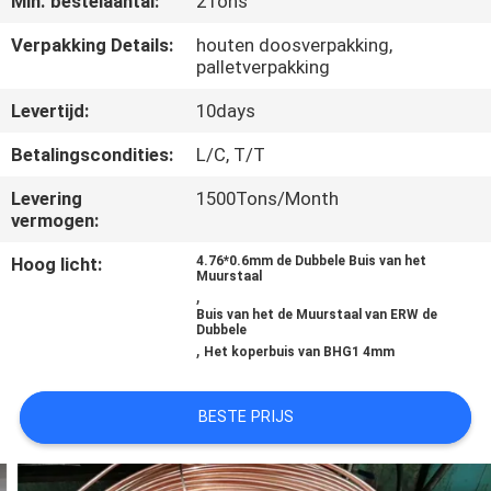
Min. bestelaantal:
2Tons
CONTACTEER
Verpakking Details:
houten doosverpakking,
palletverpakking
ONS
Levertijd:
10days
VERZOEK
Betalingscondities:
L/C, T/T
OM
Levering
1500Tons/Month
vermogen:
EEN
CITAAT
Hoog licht:
4.76*0.6mm de Dubbele Buis van het
Muurstaal
,
Buis van het de Muurstaal van ERW de
SITEMAP
Dubbele
,
Het koperbuis van BHG1 4mm
PRIVACYBELEID
BESTE PRIJS