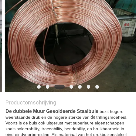
Productomschrijving
De dubbele Muur Gesoldeerde Staalbuis
bezit hogere
weerstaande druk en de hogere sterkte van
de
trillingsmoeheid.
Voorts is de buis ook uitgerust met superieure eigenschappen
zoals solderability, traceability, bendability, en bruikbaarheid in
eind eindvoorbereiding. Als materiaal van het drukbuizenstelsel