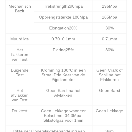
Mechanisch
Trekstrength290mpa
296Mpa
Bezit
Opbrengststerkte 180Mpa
185Mpa
Elongation20%
30%
Muurdikte
0.70+0.1mm
0.71mm
Het
Flaring25%
30%
flakkeren
van Test
Buigende
Kromming 180°C in een
Geen Crafk of
Test
Straal Drie Keer van de
Schil na het
Pijpdiameter
Flakkeren
Het
Geen Barst na het
Geen Barst
afvlakken
Afvlakken
van Test
Druktest
Geen Lekkage wanneer
Geen Lekkage
Belast met 34.3Mpa-
Stikstofgas voor 1min
Dikte per Oppervlaktebehandeling van
9μm