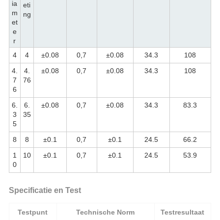
ia
eti
m
ng
et
e
r
4
4
±0.08
0,7
±0.08
34.3
108
4.
4.
±0.08
0,7
±0.08
34.3
108
7
76
6
6.
6.
±0.08
0,7
±0.08
34.3
83.3
3
35
5
8
8
±0.1
0,7
±0.1
24.5
66.2
1
10
±0.1
0,7
±0.1
24.5
53.9
0
Specificatie en Test
Testpunt
Technische Norm
Testresultaat