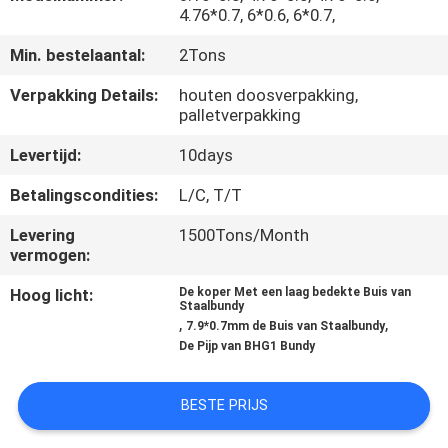
4.76*0.7, 6*0.6, 6*0.7,
CONTACTEER
Min. bestelaantal:
2Tons
ONS
Verpakking Details:
houten doosverpakking,
palletverpakking
VERZOEK
Levertijd:
10days
OM
Betalingscondities:
L/C, T/T
EEN
Levering
1500Tons/Month
CITAAT
vermogen:
Hoog licht:
De koper Met een laag bedekte Buis van
SITEMAP
Staalbundy
,
,
7.9*0.7mm de Buis van Staalbundy
De Pijp van BHG1 Bundy
PRIVACYBELEID
BESTE PRIJS