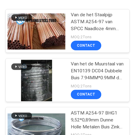
Van de het Staalpijp
ASTM A254-97 van
SPCC Naadloze 4mm
Solderende het Staalbuis
MOQ:2Tons
4.76*0.65mm
CONTACT
Van het de Muurstaal van
EN10139 DC04 Dubbele
Buis 7.94MM*0.9MM de
Zink Gegalvaniseerde Rol
MOQ:2Tons
van de Staalpijp
CONTACT
ASTM A254-97 BHG1
9,52*0,89mm Dunne
Holle Metalen Buis Zink
Gecoat
MOQ:2Tons