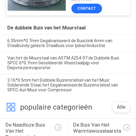
CONTACT
De dubbele Buis van het Muurstaal
6.35mm*0.7mm Gegalvaniseerd de Buiszink 6mm van
Staalbundy gelaste Staalbuis voor Ijskastindustrie
Van het de Muurstaal van ASTM A254-97 de Dubbele Buis
SPCC 6*0.7mm Gesoldeerde Vloeistaalpijp voor
Diepvriezerevaporator
3.16*0.5mm het Dubbele Buizenstelsel van het Muur
Solderende Staal, het Gegalvaniseerde Buizenstelsel van
SPCC dun Muur voor Compressor
populaire categorieën
Alle
De Naadloze Buis 
De Buis Van Het 
Van Het 
Warmtewisselaarstaal