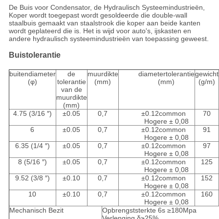
De Buis voor Condensator, de Hydraulisch Systeemindustrieën,
Koper wordt toegepast wordt gesoldeerde die double-wall
staalbuis gemaakt van staalstrook die koper aan beide kanten
wordt geplateerd die is. Het is wijd voor auto's, ijskasten en
andere hydraulisch systeemindustrieën van toepassing geweest.
Buistolerantie
buitendiameter
de
muurdikte
diametertolerantie
gewicht
(φ)
tolerantie
(mm)
(mm)
(g/m)
van de
muurdikte
(mm)
4.75 (3/16 ″)
±0.05
0,7
±0.12common
70
Hogere ± 0,08
6
±0.05
0,7
±0.12common
91
Hogere ± 0,08
6.35 (1/4 ″)
±0.05
0,7
±0.12common
97
Hogere ± 0,08
8 (5/16 ″)
±0.05
0,7
±0.12common
125
Hogere ± 0,08
9.52 (3/8 ″)
±0.10
0,7
±0.12common
152
Hogere ± 0,08
10
±0.10
0,7
±0.12common
160
Hogere ± 0,08
Mechanisch Bezit
Opbrengststerkte 6s ≥180Mpa
Verlenging δ≥25%