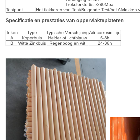
Treksterkte 6s ≥290Mpa
Testpunt
Het flakkeren van Test/Buigende Test/het Afvlakken v
Specificatie en prestaties van oppervlakteplateren
Teken
Type
Typische Verschijning
Aiti-corrosie Tijd
A
Koperbuis
Helder of lichtblauw
6-8h
B
Witte Zinkbuis
Regenboog en wit
24-36h