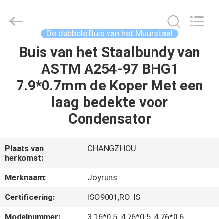
2026
Changzhou
Joyruns
Steel
Tube
De dubbele Buis van het Muurstaal
CO.,LTD.
All
Buis van het Staalbundy van
HUIS
Rights
Reserved.
ASTM A254-97 BHG1
PRODUCTEN
7.9*0.7mm de Koper Met een
laag bedekte voor
ONGEVEER
Condensator
DE
V.S.
Plaats van
CHANGZHOU
herkomst:
FABRIEKSREIS
Merknaam:
Joyruns
Certificering:
ISO9001,ROHS
KWALITEITSCONTROLE
Modelnummer:
3.16*0.5, 4.76*0.5, 4.76*0.6,