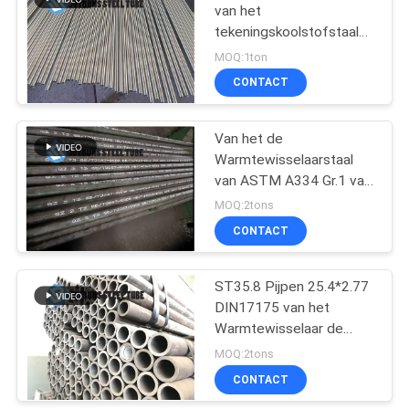
van het
tekeningskoolstofstaal
13
voor de Gaslentes
MOQ:1ton
De dubbele Buis van
CONTACT
het Muurstaal
Van het de
Warmtewisselaarstaal
van ASTM A334 Gr.1 van
de de Buis Lage
MOQ:2tons
Temperatuur Koude de
CONTACT
13
Tekenings Naadloze Buis
De Buizen van het
ST35.8 Pijpen 25.4*2.77
DIN17175 van het
aluminiummessing
Warmtewisselaar de
Naadloze Koolstofstaal
MOQ:2tons
CONTACT