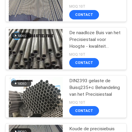
MOQ:10T
CONTACT
16
De Rol van de
De naadloze Buis van het
Precisiestaal voor
aluminiumpijp
Hoogte - kwaliteit
Productie
MOQ:10T
CONTACT
DIN2393 gelaste de
13
Buisq235+c Behandeling
De Buizen van de
van het Precisiestaal
MOQ:10T
titaniumWarmtewissela
CONTACT
Koude de precisiebuis