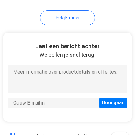
19
Bekijk meer
De Buis van de
roestvrij
staalcondensator
Laat een bericht achter
We bellen je snel terug!
13
De enige Buis van
het Muurstaal