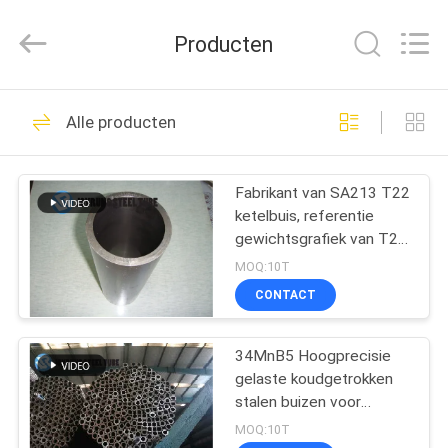
2025
Changzhou
Joyruns
Producten
Steel
Tube
CO.,LTD.
All
HUIS
Rights
45
Reserved.
Alle producten
De naadloze Buis
PRODUCTEN
van het
Fabrikant van SA213 T22
ketelbuis, referentie
Precisiestaal
ONGEVEER
gewichtsgrafiek van T22
DE
Tube Materials
MOQ:10T
V.S.
CONTACT
34
de buis van het
34MnB5 Hoogprecisie
FABRIEKSREIS
gelaste koudgetrokken
warmtewisselaarstaal
stalen buizen voor
KWALITEITSCONTROLE
stabilisatorstaaf
MOQ:10T