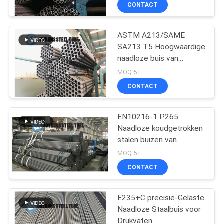
EN10305-2/ASTM A513
CONTACT
CONTACTEER
ASTM A213/SAME
ONS
22
SA213 T5 Hoogwaardige
naadloze buis van
De Buis van
VERZOEK
legeringsstaal
MOQ:5T
staalbundy
OM
CONTACT
EEN
EN10216-1 P265
CITAAT
Naadloze koudgetrokken
stalen buizen van
16
SITEMAP
legering 16 mm tot 140
MOQ:5T
mm
CONTACT
naadloze koperbuis
PRIVACYBELEID
E235+C precisie-Gelaste
Naadloze Staalbuis voor
Drukvaten