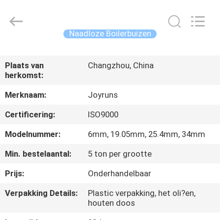
2026
Changzhou
Joyruns
Steel
Tube
Naadloze Boilerbuizen
CO.,LTD.
All
HUIS
Rights
Reserved.
Plaats van
Changzhou, China
herkomst:
PRODUCTEN
Merknaam:
Joyruns
ONGEVEER
Certificering:
ISO9000
DE
Modelnummer:
6mm, 19.05mm, 25.4mm, 34mm
V.S.
Min. bestelaantal:
5 ton per grootte
Prijs:
Onderhandelbaar
FABRIEKSREIS
Verpakking Details:
Plastic verpakking, het oli?en,
houten doos
KWALITEITSCONTROLE