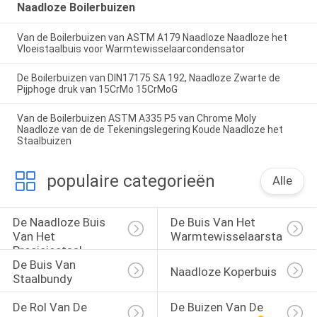
Naadloze Boilerbuizen
Van de Boilerbuizen van ASTM A179 Naadloze Naadloze het
Vloeistaalbuis voor Warmtewisselaarcondensator
De Boilerbuizen van DIN17175 SA 192, Naadloze Zwarte de
Pijphoge druk van 15CrMo 15CrMoG
Van de Boilerbuizen ASTM A335 P5 van Chrome Moly
Naadloze van de de Tekeningslegering Koude Naadloze het
Staalbuizen
populaire categorieën
Alle
De Naadloze Buis 
De Buis Van Het 
Van Het 
Warmtewisselaarstaal
Precisiestaal
De Buis Van 
Naadloze Koperbuis
Staalbundy
De Rol Van De 
De Buizen Van De 