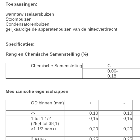
Toepassingen:
warmtewisselaarsbuizen
Stoombuizen
Condensatorenbuizen
gelijkaardige de apparatenbuizen van de hitteoverdracht
Specificaties:
Rang en Chemische Samenstelling (%)
Chemische Samenstelling
C
0.06-
0.18
Mechanische eigenschappen
OD binnen (mm)
+
-
0,10
0,10
<>
1 tot 1.1/2
0,15
0,15
(25,4 tot 38,1)
>1.1/2 aan
0,20
0,20
<>
2 aan
0,25
0,25
<>