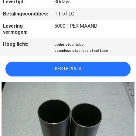
Levertijd:
30days
CONTACTEER
Betalingscondities:
TT of LC
ONS
Levering
5000T PER MAAND
vermogen:
VERZOEK
Hoog licht:
,
boiler steel tube
seamless stainless steel tube
OM
EEN
BESTE PRIJS
CITAAT
SITEMAP
PRIVACYBELEID