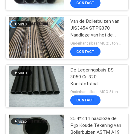
Black Carbon Steel
CONTACT
CONTACTEER
Van de Boilerbuizen van
ONS
22
JIS3454 STPG370
Naadloze van het de
De Buis van
VERZOEK
BoilerKoolstofstaal
Onderhandelbaar MOQ:5 ton per grootte
staalbundy
Koudgetrokken Buizen
OM
CONTACT
88.9*7.11mm
EEN
De Legeringsbuis BS
CITAAT
3059 Gr. 320
Koolstofstaal
16
SITEMAP
60.3*5.4mm van het
Onderhandelbaar MOQ:5 ton per grootte
boilernikkel
CONTACT
naadloze koperbuis
PRIVACYBELEID
25.4*2.11 naadloze de
Pijp Koude Tekening van
Boilerbuizen ASTM A192