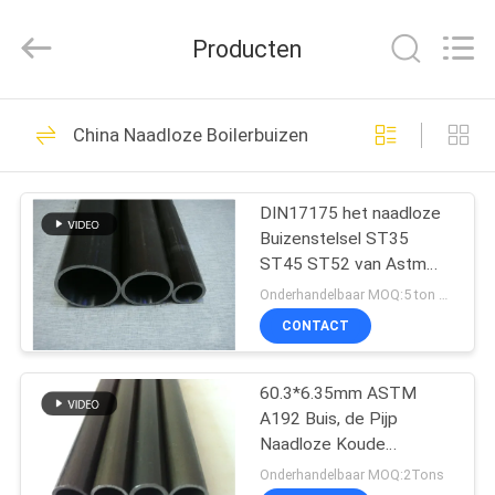
2026
Changzhou
Joyruns
Producten
Steel
Tube
CO.,LTD.
All
HUIS
Rights
50
Reserved.
China Naadloze Boilerbuizen
De naadloze Buis
PRODUCTEN
van het
DIN17175 het naadloze
Buizenstelsel ST35
Precisiestaal
ONGEVEER
ST45 ST52 van Astm
DE
A179 van Boilerbuizen
Onderhandelbaar MOQ:5 ton per grootte
Hittebestendige
V.S.
CONTACT
34
de buis van het
60.3*6.35mm ASTM
FABRIEKSREIS
A192 Buis, de Pijp
warmtewisselaarstaal
Naadloze Koude
KWALITEITSCONTROLE
Tekening van A192M
Onderhandelbaar MOQ:2Tons