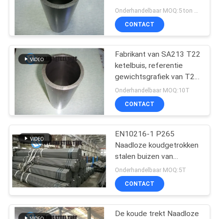
voor Hoge drukmontages
Onderhandelbaar MOQ:5 ton per grootte
CONTACT
16
De Rol van de
Fabrikant van SA213 T22
ketelbuis, referentie
aluminiumpijp
gewichtsgrafiek van T22
Tube Materials
Onderhandelbaar MOQ:10T
CONTACT
EN10216-1 P265
13
Naadloze koudgetrokken
De Buizen van de
stalen buizen van
legering 16 mm tot 140
Onderhandelbaar MOQ:5T
titaniumWarmtewissela
mm
CONTACT
De koude trekt Naadloze