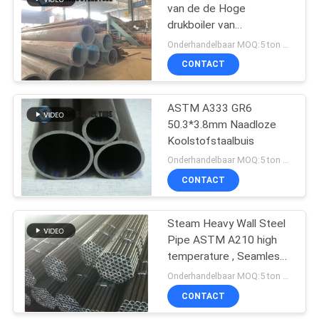
van de de Hoge
drukboiler van
13
Boilerbuizen BS3059
Onderhandelbaar MOQ:5 ton per grootte
Gr.360 het Staalpijp
De dubbele Buis van
CONTACT
het Muurstaal
ASTM A333 GR6
50.3*3.8mm Naadloze
Koolstofstaalbuis
Onderhandelbaar MOQ:5 ton per grootte
CONTACT
13
De Buizen van het
Steam Heavy Wall Steel
Pipe ASTM A210 high
aluminiummessing
temperature , Seamless
boiler tube
Onderhandelbaar MOQ:5 ton per grootte
CONTACT