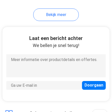
20
Bekijk meer
De Buis van de
roestvrij
staalcondensator
Laat een bericht achter
We bellen je snel terug!
13
De enige Buis van
het Muurstaal