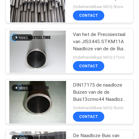
staal door
Onderhandelbaar MOQ:5tons
Koudgetrokken
CONTACT
Van het de Precisiestaal
van JIS3445 STKM11A
Naadloze van de de Buis
Koudgetrokken Legering
Onderhandelbaar MOQ:2Tons
het Staal Naadloze Buis
CONTACT
37.6*1.6MM
DIN17175 de naadloze
Buizen van de de
Buis13crmo44 Naadloze
Warmtewisselaar van het
Onderhandelbaar MOQ:5tons
Precisiestaal
CONTACT
De Naadloze Buis van