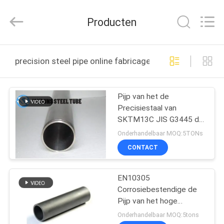
2026
Changzhou
Joyruns
Producten
Steel
Tube
CO.,LTD.
All
HUIS
Rights
Reserved.
precision steel pipe online fabricage
PRODUCTEN
Pijp van het de
Precisiestaal van
ONGEVEER
SKTM13C JIS G3445 de
DE
Koudgetrokken Naadloze
Onderhandelbaar MOQ:5TONs
V.S.
CONTACT
EN10305
FABRIEKSREIS
Corrosiebestendige de
Pijp van het hoge
KWALITEITSCONTROLE
Precisiestaal
Onderhandelbaar MOQ:5tons