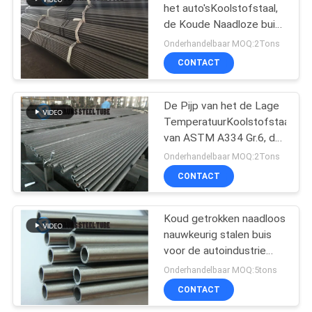
het auto'sKoolstofstaal,
de Koude Naadloze buis
DIN2391 ST37.4 van de
Onderhandelbaar MOQ:2Tons
Tekeningsprecisie
CONTACT
De Pijp van het de Lage
TemperatuurKoolstofstaal
van ASTM A334 Gr.6, de
Naadloze Pijpen van het
Onderhandelbaar MOQ:2Tons
Legeringsstaal
CONTACT
Koud getrokken naadloos
nauwkeurig stalen buis
voor de autoindustrie
E235 NBK EN10305-1
Onderhandelbaar MOQ:5tons
CONTACT