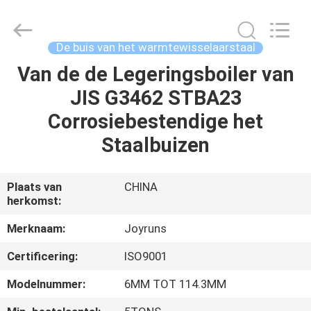
2026
Changzhou
Joyruns
Steel
Tube
De buis van het warmtewisselaarstaal
CO.,LTD.
All
Van de de Legeringsboiler van
HUIS
Rights
Reserved.
JIS G3462 STBA23
PRODUCTEN
Corrosiebestendige het
Staalbuizen
ONGEVEER
DE
Plaats van
CHINA
herkomst:
V.S.
Merknaam:
Joyruns
FABRIEKSREIS
Certificering:
ISO9001
Modelnummer:
6MM TOT 114.3MM
KWALITEITSCONTROLE