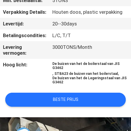
Min. bestelaantal:
5TONS
CONTACTEER
Verpakking Details:
Houten doos, plastic verpakking
ONS
Levertijd:
20--30days
Betalingscondities:
L/C, T/T
VERZOEK
Levering
3000TONS/Month
OM
vermogen:
EEN
Hoog licht:
De buizen van het de boilerstaal van JIS
G3462
CITAAT
,
,
STBA23 de buizen van het boilerstaal
De buizen van het de Legeringsstaal van JIS
G3462
SITEMAP
BESTE PRIJS
PRIVACYBELEID