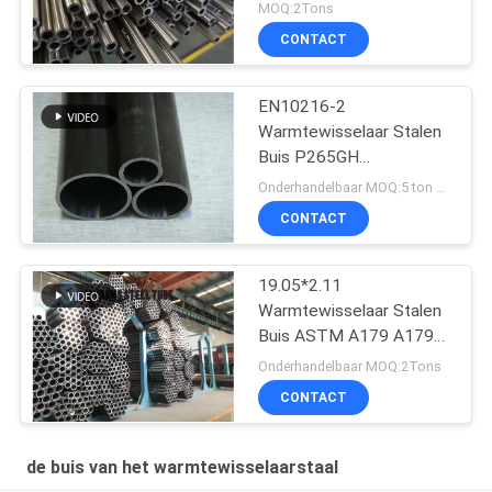
Warmtewisselaarstaal
MOQ:2Tons
Koudgetrokken Naadloze
CONTACT
het Roestvrije staalbuis
EN10216-2
Warmtewisselaar Stalen
Buis P265GH
Koudtrekken
Onderhandelbaar MOQ:5 ton per grootte
CONTACT
19.05*2.11
Warmtewisselaar Stalen
Buis ASTM A179 A179M
19
Onderhandelbaar MOQ:2Tons
CONTACT
de buis van het warmtewisselaarstaal