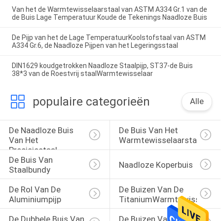
Van het de Warmtewisselaarstaal van ASTM A334 Gr.1 van de
de Buis Lage Temperatuur Koude de Tekenings Naadloze Buis
De Pijp van het de Lage TemperatuurKoolstofstaal van ASTM
A334 Gr.6, de Naadloze Pijpen van het Legeringsstaal
DIN1629 koudgetrokken Naadloze Staalpijp, ST37-de Buis
38*3 van de Roestvrij staalWarmtewisselaar
populaire categorieën
Alle
De Naadloze Buis 
De Buis Van Het 
Van Het 
Warmtewisselaarstaal
Precisiestaal
De Buis Van 
Naadloze Koperbuis
Staalbundy
De Rol Van De 
De Buizen Van De 
Aluminiumpijp
TitaniumWarmtewisselaar
De Dubbele Buis Van 
De Buizen Van Het 