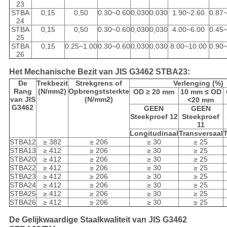
23
STBA
0,15
0,50
0.30~0.60
0,030
0,030
1.90~2.60
0.87
24
STBA
0,15
0,50
0.30~0.60
0,030
0,030
4.00~6.00
0.45
25
STBA
0,15
0.25~1.00
0.30~0.60
0,030
0,030
8.00~10.00
0.90
26
Het Mechanische Bezit van JIS G3462 STBA23:
De
Trekbezit
Strekgrens of
Verlenging (%)
Rang
(N/mm2)
Opbrengststerkte
OD ≥ 20 mm
10 mm ≤ OD
van JIS
(N/mm2)
<20 mm
G3462
GEEN
GEEN
Steekproef 12
Steekproef
11
Longitudinaal
Transversaal
STBA12
≥ 382
≥ 206
≥ 30
≥ 25
STBA13
≥ 412
≥ 206
≥ 30
≥ 25
STBA20
≥ 412
≥ 206
≥ 30
≥ 25
STBA22
≥ 412
≥ 206
≥ 30
≥ 25
STBA23
≥ 412
≥ 206
≥ 30
≥ 25
STBA24
≥ 412
≥ 206
≥ 30
≥ 25
STBA25
≥ 412
≥ 206
≥ 30
≥ 25
STBA26
≥ 412
≥ 206
≥ 30
≥ 25
De Gelijkwaardige Staalkwaliteit van JIS G3462