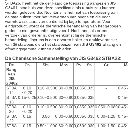
STBA26, heeft het de gelijkaardige toepassing aangezien JIS
G3461, staalbuis van deze specificatie als u-buis zou kunnen
worden geleverd die. Nochtans, is het niet van toepassing aan
de staalbuizen voor het verwarmen van ovens en die voor
warmtewisselaars van de dienst bij lage temperatuur. Voor
eindproduct, wordt de thermische behandeling van het gebogen
gedeelte niet gewoonlijk uitgevoerd. Nochtans, als er een
verzoek van orderer is, overeenkomst bij de thermische
behandeling. Joyruns is een ervaren boiler en drukleverancier
van
de
staalbuis die u het staalbuizen
van JIS G3462
al rang en
afmetingsgamma kunnen aanbieden.
De Chemische Samenstelling van JIS G3462 STBA23:
De
C≤
Si≤
Mn≤
P≤
S≤
Cr
M
Rang
van
JIS
G3462
STBA
0,10
0.10~0.50
0.30~0.80
0,035
0,035
-
0.45
12
~0,20
STBA
0.15~0.25
0.10~0.50
0.30~0.80
0,035
0,035
-
0.45
13
STBA
0,10
0.10~0.50
0.30~0.60
0,035
0,035
0.050~0.080
0.45
20
~0,20
STBA
0,15
0,50
0.30~0.60
0,035
0,035
0.80~1.25
0.45
22
STBA
0,15
0.50~1.00
0.30~0.60
0,030
0,030
1.00~1.50
0.45