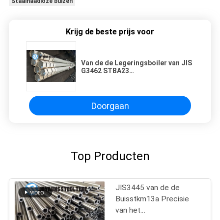
Staalnaadloze buizen
Krijg de beste prijs voor
Van de de Legeringsboiler van JIS
G3462 STBA23
Corrosiebestendige het
Staalbuizen
Doorgaan
Top Producten
JIS3445 van de de
Buisstkm13a Precisie
van het