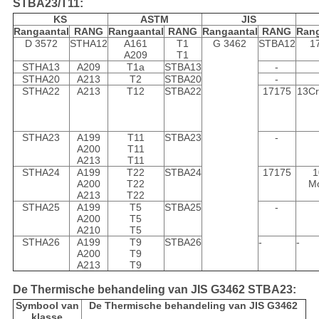
STBA23/T11:
KS
ASTM
JIS
Rangaantal
RANG
Rangaantal
RANG
Rangaantal
RANG
Rang
D 3572
STHA12
A161
T1
G 3462
STBA12
1
A209
T1
STHA13
A209
T1a
STBA13
-
STHA20
A213
T2
STBA20
-
STHA22
A213
T12
STBA22
17175
13Cr
STHA23
A199
T11
STBA23
-
A200
T11
A213
T11
STHA24
A199
T22
STBA24
17175
1
A200
T22
M
A213
T22
STHA25
A199
T5
STBA25
-
A200
T5
A210
T5
STHA26
A199
T9
STBA26
-
-
A200
T9
A213
T9
De Thermische behandeling van JIS G3462 STBA23:
Symbool van
De Thermische behandeling van JIS G3462
klasse