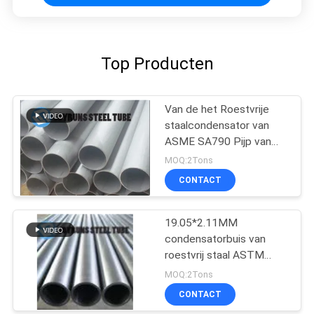
Top Producten
Van de het Roestvrije
staalcondensator van
ASME SA790 Pijp van
het de Buisuns S31500
MOQ:2Tons
de Duplexroestvrije staal
CONTACT
19.05*2.11MM
condensatorbuis van
roestvrij staal ASTM
A249 316 316L
MOQ:2Tons
CONTACT