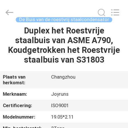
2026
Changzhou
Joyruns
Steel
Tube
De Buis van de roestvrij staalcondensator
CO.,LTD.
All
Duplex het Roestvrije
HUIS
Rights
Reserved.
staalbuis van ASME A790,
PRODUCTEN
Koudgetrokken het Roestvrije
staalbuis van S31803
ONGEVEER
DE
Plaats van
Changzhou
herkomst:
V.S.
Merknaam:
Joyruns
FABRIEKSREIS
Certificering:
ISO9001
Modelnummer:
19.05*2.11
KWALITEITSCONTROLE