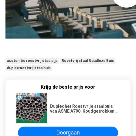
austenitic roestvrij staalpijp
Roestvrij staal Naadloze Buis
duplexroestvrij staalbuis
Krijg de beste prijs voor
Duplex het Roestvrije staalbuis
van ASME A790, Koudgetrokken
het Roestvrije staalbuis van
S31803
Doorgaan