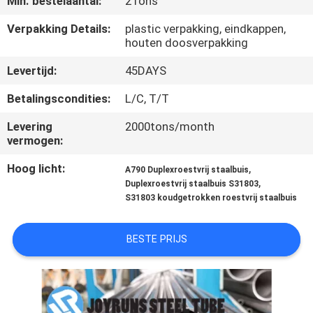
Min. bestelaantal:
2Tons
CONTACTEER
Verpakking Details:
plastic verpakking, eindkappen,
houten doosverpakking
ONS
Levertijd:
45DAYS
VERZOEK
Betalingscondities:
L/C, T/T
OM
Levering
2000tons/month
vermogen:
EEN
CITAAT
Hoog licht:
,
A790 Duplexroestvrij staalbuis
,
Duplexroestvrij staalbuis S31803
S31803 koudgetrokken roestvrij staalbuis
SITEMAP
BESTE PRIJS
PRIVACYBELEID