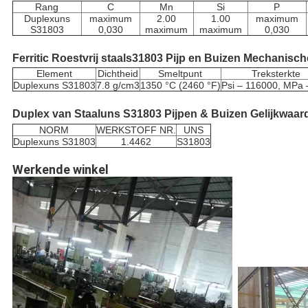
Rang
C
Mn
Si
P
Duplexuns
maximum
2.00
1.00
maximum
S31803
0,030
maximum
maximum
0,030
Ferritic Roestvrij staals31803 Pijp en Buizen Mechanis
Element
Dichtheid
Smeltpunt
Treksterkte
Duplexuns S31803
7.8 g/cm3
1350 °C (2460 °F)
Psi – 116000, MPa 
Duplex van Staaluns S31803 Pijpen & Buizen Gelijkwaa
NORM
WERKSTOFF NR.
UNS
Duplexuns S31803
1.4462
S31803
Werkende winkel