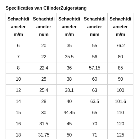
Specificaties van CilinderZuigerstang
Schachtdi
Schachtdi
Schachtdi
Schachtdi
Schachtdi
ameter
ameter
ameter
ameter
ameter
m/m
m/m
m/m
m/m
m/m
6
20
35
55
76.2
7
22
35.5
56
80
8
22.4
36
57.15
85
10
25
38
60
90
12
25.4
38.1
63
100
14
28
40
63.5
101.6
15
30
44.45
65
110
16
31.5
45
70
120
18
31.75
50
71
125