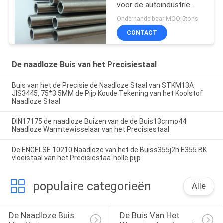
voor de autoindustrie
E235 NBK EN10305-1
Onderhandelbaar MOQ:5tons
CONTACT
De naadloze Buis van het Precisiestaal
Buis van het de Precisie de Naadloze Staal van STKM13A
JIS3445, 75*3.5MM de Pijp Koude Tekening van het Koolstof
Naadloze Staal
DIN17175 de naadloze Buizen van de de Buis13crmo44
Naadloze Warmtewisselaar van het Precisiestaal
De ENGELSE 10210 Naadloze van het de Buiss355j2h E355 BK
vloeistaal van het Precisiestaal holle pijp
populaire categorieën
Alle
De Naadloze Buis 
De Buis Van Het 