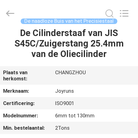
2026
Changzhou
Joyruns
Steel
Tube
De naadloze Buis van het Precisiestaal
CO.,LTD.
All
De Cilinderstaaf van JIS
HUIS
Rights
Reserved.
S45C/Zuigerstang 25.4mm
PRODUCTEN
van de Oliecilinder
ONGEVEER
Plaats van
CHANGZHOU
herkomst:
DE
V.S.
Merknaam:
Joyruns
Certificering:
ISO9001
FABRIEKSREIS
Modelnummer:
6mm tot 130mm
Min. bestelaantal:
2Tons
KWALITEITSCONTROLE