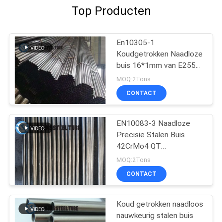
Top Producten
En10305-1
Koudgetrokken Naadloze
buis 16*1mm van E255
voor Automobielindustrie
MOQ:2Tons
CONTACT
EN10083-3 Naadloze
Precisie Stalen Buis
42CrMo4 QT
Koudgetrokken
MOQ:2Tons
Geëxtrudeerd
CONTACT
Koud getrokken naadloos
nauwkeurig stalen buis