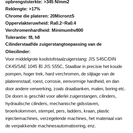
opbrengststerkte: >345 N/mm2
Reklengte: >17%
Chrome die plateren: 20Micron±5
Oppervlakteruwheid: Ra0.2~Ra0.4
Verchromenhardheid: Minimumhv800
Tolerantie: f8, h8
Cilinderstaaf/de zuigerstangtoepassing van de
Oliecilinder:
Voor middelgrote koolstofstaalzuigerstang: JIS S45C/DIN
CK45/SAE 1045 和 JIS S55C, Staalbar in precisie het koude
pompen, hoger trek, hard verchromen, de slijtage van de
platerenstaaf, roest, corrosie, eenvormige hardheid, en dan
door andere verwerking, zoals draaibanken, malen, boring etc.
De doorn is geschikt voor allerlei zuigerstangen, cilinders,
hydraulische cilinders, mechanische gidsstaven,
broerkolommen, stempel, pers, ladders, kraan, plastic
injectiemachines, verzegelende machines, het materiaal van
de verpakkende machinesautomatisering, enz.