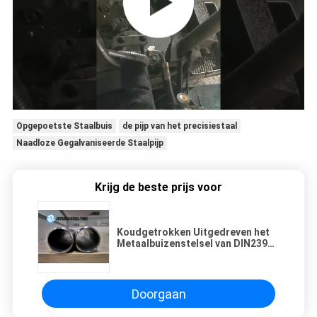
Opgepoetste Staalbuis
de pijp van het precisiestaal
Naadloze Gegalvaniseerde Staalpijp
Krijg de beste prijs voor
Koudgetrokken Uitgedreven het
Metaalbuizenstelsel van DIN2391
ST35, Auto's Naadloos
Mechanisch Buizenstelsel 48*11 N
Doorgaan