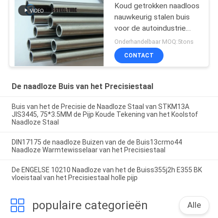
Koud getrokken naadloos
nauwkeurig stalen buis
voor de autoindustrie
E235 NBK EN10305-1
Onderhandelbaar MOQ:5tons
CONTACT
De naadloze Buis van het Precisiestaal
Buis van het de Precisie de Naadloze Staal van STKM13A
JIS3445, 75*3.5MM de Pijp Koude Tekening van het Koolstof
Naadloze Staal
DIN17175 de naadloze Buizen van de de Buis13crmo44
Naadloze Warmtewisselaar van het Precisiestaal
De ENGELSE 10210 Naadloze van het de Buiss355j2h E355 BK
vloeistaal van het Precisiestaal holle pijp
populaire categorieën
Alle