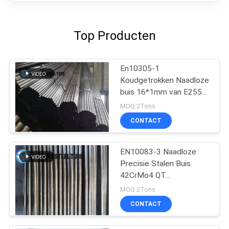
Top Producten
En10305-1
Koudgetrokken Naadloze
buis 16*1mm van E255
voor Automobielindustrie
MOQ:2Tons
CONTACT
EN10083-3 Naadloze
Precisie Stalen Buis
42CrMo4 QT
Koudgetrokken
MOQ:2Tons
Geëxtrudeerd
CONTACT