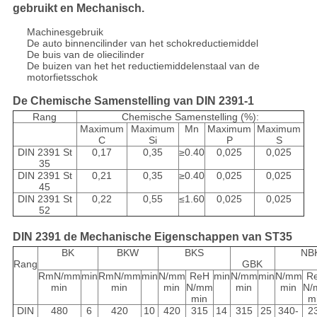
gebruikt en Mechanisch.
Machinesgebruik
De auto binnencilinder van het schokreductiemiddel
De buis van de oliecilinder
De buizen van het het reductiemiddelenstaal van de
motorfietsschok
De Chemische Samenstelling van DIN 2391-1
Rang
Chemische Samenstelling (%):
Maximum
Maximum
Mn
Maximum
Maximum
C
Si
P
S
DIN 2391 St
0,17
0,35
≥0.40
0,025
0,025
35
DIN 2391 St
0,21
0,35
≥0.40
0,025
0,025
45
DIN 2391 St
0,22
0,55
≤1.60
0,025
0,025
52
DIN 2391 de Mechanische Eigenschappen van ST35
BK
BKW
BKS
NB
Rang
GBK
RmN/mm
min
RmN/mm
min
N/mm
ReH
min
N/mm
min
N/mm
R
min
min
min
N/mm
min
min
N/
min
m
DIN
480
6
420
10
420
315
14
315
25
340-
2