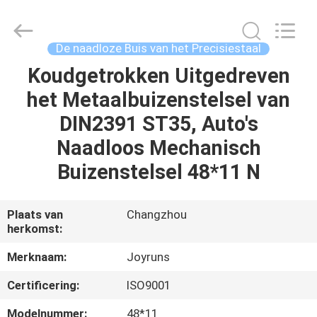
2026
Changzhou
Joyruns
Steel
Tube
De naadloze Buis van het Precisiestaal
CO.,LTD.
All
Koudgetrokken Uitgedreven
HUIS
Rights
Reserved.
het Metaalbuizenstelsel van
PRODUCTEN
DIN2391 ST35, Auto's
Naadloos Mechanisch
ONGEVEER
Buizenstelsel 48*11 N
DE
V.S.
Plaats van
Changzhou
herkomst:
FABRIEKSREIS
Merknaam:
Joyruns
Certificering:
ISO9001
KWALITEITSCONTROLE
Modelnummer:
48*11