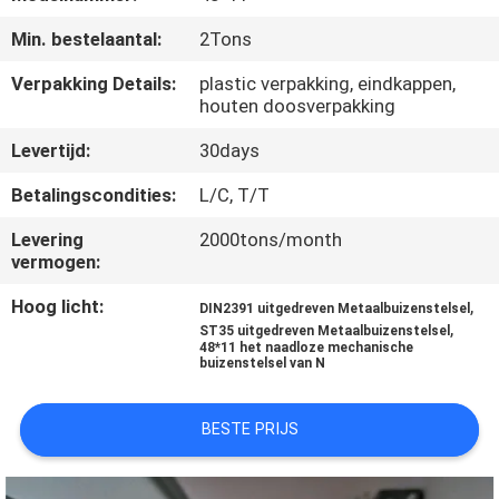
Min. bestelaantal:
2Tons
CONTACTEER
ONS
Verpakking Details:
plastic verpakking, eindkappen,
houten doosverpakking
Levertijd:
30days
VERZOEK
OM
Betalingscondities:
L/C, T/T
EEN
Levering
2000tons/month
vermogen:
CITAAT
Hoog licht:
,
DIN2391 uitgedreven Metaalbuizenstelsel
,
ST35 uitgedreven Metaalbuizenstelsel
SITEMAP
48*11 het naadloze mechanische
buizenstelsel van N
PRIVACYBELEID
BESTE PRIJS