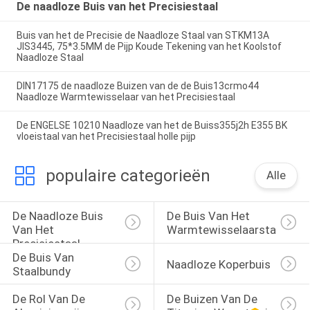
De naadloze Buis van het Precisiestaal
Buis van het de Precisie de Naadloze Staal van STKM13A
JIS3445, 75*3.5MM de Pijp Koude Tekening van het Koolstof
Naadloze Staal
DIN17175 de naadloze Buizen van de de Buis13crmo44
Naadloze Warmtewisselaar van het Precisiestaal
De ENGELSE 10210 Naadloze van het de Buiss355j2h E355 BK
vloeistaal van het Precisiestaal holle pijp
populaire categorieën
Alle
De Naadloze Buis 
De Buis Van Het 
Van Het 
Warmtewisselaarstaal
Precisiestaal
De Buis Van 
Naadloze Koperbuis
Staalbundy
De Rol Van De 
De Buizen Van De 