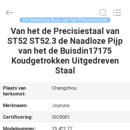
2026
Changzhou
Joyruns
Steel
Tube
De naadloze Buis van het Precisiestaal
CO.,LTD.
All
Van het de Precisiestaal van
HUIS
Rights
Reserved.
ST52 ST52.3 de Naadloze Pijp
PRODUCTEN
van het de Buisdin17175
Koudgetrokken Uitgedreven
ONGEVEER
Staal
DE
V.S.
Plaats van
Changzhou
herkomst:
FABRIEKSREIS
Merknaam:
Joyruns
Certificering:
ISO9001
KWALITEITSCONTROLE
Modelnummer:
25.4*2.77