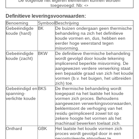
De volgende het legeren elementen kunnen worden
toegevoegd: Nb:
<>
.
Definitieve leveringsvoorwaarden:
Benoeming
Symbool
Beschrijving
Gebeëindigde
BK
De buizen ondergaan geen thermische
koude (hard)
behandeling na zich het definitieve
koude vormen en, dus, hebben een
eerder hoge weerstand tegen
misvorming.
Gebeëindigde
BKW
De definitieve thermische behandeling
koude (zacht)
wordt gevolgd door koude tekening
implicerend beperkte misvorming. De
aangewezen verdere verwerking staat
een bepaalde graad van zich het koude
vormen (b.v. het buigen, het uitbreiden
zich) toe.
Gebeëindigd en
BKS
De thermische behandeling wordt
spanning-
toegepast na het laatste het koude
verlichte koude
vormen zich proces. Behoudens
aangewezen verwerkingsvoorwaarden,
beklemtoont de verhoging van het
residu geïmpliceerd zowel tot op
zekere hoogte het vormen als het
machinaal bewerken toelaat zich.
Onthard
GBK
Het laatste het koude vormen zich
proces wordt gevolgd door in een
gecontroleerde atmosfeer te