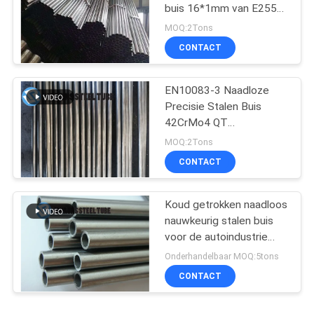
buis 16*1mm van E255
voor Automobielindustrie
MOQ:2Tons
CONTACT
EN10083-3 Naadloze
Precisie Stalen Buis
42CrMo4 QT
Koudgetrokken
MOQ:2Tons
Geëxtrudeerd
CONTACT
Koud getrokken naadloos
nauwkeurig stalen buis
voor de autoindustrie
E235 NBK EN10305-1
Onderhandelbaar MOQ:5tons
CONTACT