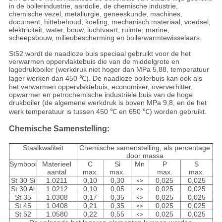
in de boilerindustrie, aardolie, de chemische industrie,
chemische vezel, metallurgie, geneeskunde, machines,
document, hittebehoud, koeling, mechanisch materiaal, voedsel,
elektriciteit, water, bouw, luchtvaart, ruimte, marine,
scheepsbouw, milieubescherming en boilerwarmtewisselaars.
St52 wordt de naadloze buis speciaal gebruikt voor de het
verwarmen oppervlaktebuis die van de middelgrote en
lagedrukboiler (werkdruk niet hoger dan MPa 5,88, temperatuur
lager werken dan 450 ℃). De naadloze boilerbuis kan ook als
het verwarmen oppervlaktebuis, economiser, oververhitter,
opwarmer en petrochemische industriële buis van de hoge
drukboiler (de algemene werkdruk is boven MPa 9,8, en de het
werk temperatuur is tussen 450 ℃ en 650 ℃) worden gebruikt.
Chemische Samenstelling:
Staalkwaliteit
Chemische samenstelling, als percentage
door massa
Symbool
Materieel
C
Si
Mn
P
S
aantal
max.
max.
max.
max.
St 30 Si
1.0211
0,10
0,30
0,025
0,025
<>
St 30 Al
1.0212
0,10
0,05
0,025
0,025
<>
St 35
1.0308
0,17
0,35
0,025
0,025
<>
St 45
1.0408
0,21
0,35
0,025
0,025
<>
St 52
1.0580
0,22
0,55
0,025
0,025
<>