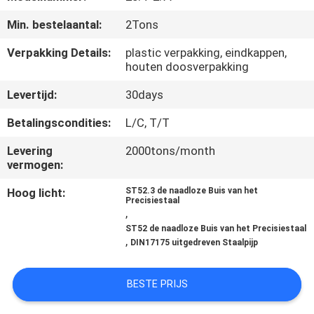
Min. bestelaantal:
2Tons
CONTACTEER
ONS
Verpakking Details:
plastic verpakking, eindkappen,
houten doosverpakking
Levertijd:
30days
VERZOEK
OM
Betalingscondities:
L/C, T/T
EEN
Levering
2000tons/month
vermogen:
CITAAT
Hoog licht:
ST52.3 de naadloze Buis van het
Precisiestaal
SITEMAP
,
ST52 de naadloze Buis van het Precisiestaal
,
DIN17175 uitgedreven Staalpijp
PRIVACYBELEID
BESTE PRIJS