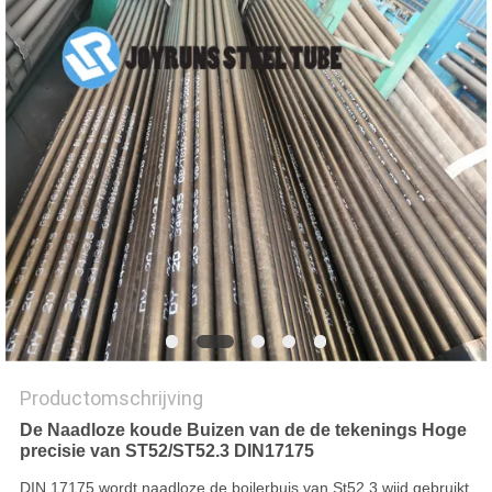
Productomschrijving
De Naadloze koude Buizen van de de tekenings Hoge
precisie van ST52/ST52.3 DIN17175
DIN 17175 wordt naadloze de boilerbuis van St52.3 wijd gebruikt