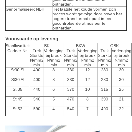
ontharden.
Genormaliseerd
NBK
Het laatste het koude vormen zich
proces wordt gevolgd door boven het
hogere transformatiepunt in een
gecontroleerde atmosfeer te
ontharden.
Voorwaarde op levering:
Staalkwaliteit
BK
BKW
GBK
Codeer Nr.
Trek
Verlenging
Trek
Verlenging
Trek
Verlenging
Sterkte
bij breuk
Sterkte
bij breuk
Sterkte
bij breuk
N/mm2
N/mm2
N/mm2
N/mm2
N/mm2
N/mm2
min
min
min
min
min
min
St30 Si
400
8
330
12
280
30
St30 Al
400
8
330
12
280
30
St 35
440
6
370
10
315
25
St 45
540
5
470
8
390
21
St 52
590
4
540
7
490
22