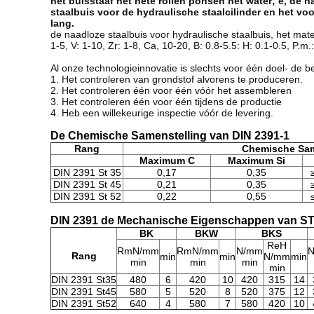
het buisstaaf het hete rollen ponsen het water; e, 
staalbuis voor de hydraulische staalcilinder en het vo
lang.
de naadloze staalbuis voor hydraulische staalbuis, het mate
1-5, V: 1-10, Zr: 1-8, Ca, 10-20, B: 0.8-5.5: H: 0.1-0.5, P
Al onze technologieinnovatie is slechts voor één doel- de be
1. Het controleren van grondstof alvorens te produceren.
2. Het controleren één voor één vóór het assembleren
3. Het controleren één voor één tijdens de productie
4. Heb een willekeurige inspectie vóór de levering.
De Chemische Samenstelling van DIN 2391-1
Rang
Chemische Sam
Maximum C
Maximum Si
DIN 2391 St 35
0,17
0,35
DIN 2391 St 45
0,21
0,35
DIN 2391 St 52
0,22
0,55
DIN 2391 de Mechanische Eigenschappen van S
BK
BKW
BKS
ReH
RmN/mm
RmN/mm
N/mm
Rang
min
min
N/mm
min
min
min
min
min
DIN 2391 St35
480
6
420
10
420
315
14
DIN 2391 St45
580
5
520
8
520
375
12
DIN 2391 St52
640
4
580
7
580
420
10