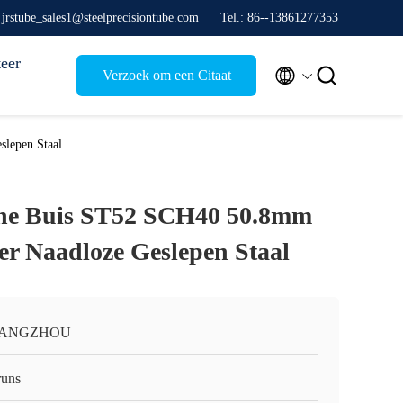
 jrstube_sales1@steelprecisiontube.com
Tel.: 86--13861277353
eer


Verzoek om een Citaat
slepen Staal
che Buis ST52 SCH40 50.8mm
der Naadloze Geslepen Staal
ANGZHOU
runs