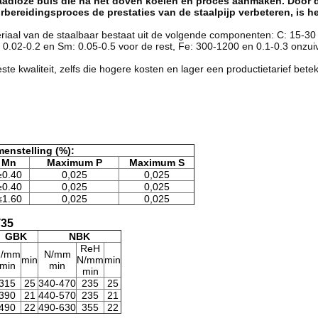
de naadloze buis die na het doven koelen en proces aanmaken. D
orbereidingsproces de prestaties van de staalpijp verbeteren, is 
riaal van de staalbaar bestaat uit de volgende componenten: C: 15-30 d
.m.: 0.02-0.2 en Sm: 0.05-0.5 voor de rest, Fe: 300-1200 en 0.1-0.3 onzu
ste kwaliteit, zelfs die hogere kosten en lager een productietarief bete
enstelling (%):
Mn
Maximum P
Maximum S
≥0.40
0,025
0,025
≥0.40
0,025
0,025
≤1.60
0,025
0,025
T35
GBK
NBK
ReH
N/mm
N/mm
min
N/mm
min
min
min
min
315
25
340-470
235
25
390
21
440-570
235
21
490
22
490-630
355
22