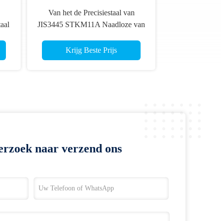
Van het de Precisiestaal van
aal
JIS3445 STKM11A Naadloze van
en
de de Buis Koudgetrokken
che
Legering het Staal Naadloze Buis
Krijg Beste Prijs
37.6*1.6MM
erzoek naar verzend ons