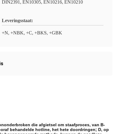
DIN2391, EN10305, EN10216, EN10210
Leveringsstaat:
+N, +NBK, +C, +BKS, +GBK
is
ononderbroken die afgietsel om staafproces, van B-
oraf behandelde hotline, het hete doordringen; D, op