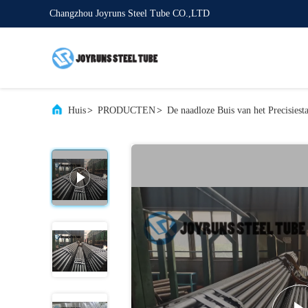
Changzhou Joyruns Steel Tube CO.,LTD
Huis
>
PRODUCTEN
>
De naadloze Buis van het Precisiesta