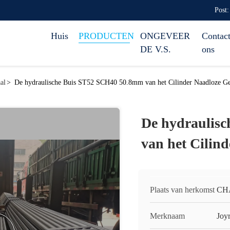
Post:
Huis
PRODUCTEN
ONGEVEER
Contact
DE V.S.
ons
al
>
De hydraulische Buis ST52 SCH40 50.8mm van het Cilinder Naadloze Ge
De hydraulis
van het Cilin
Plaats van herkomst
CH
Merknaam
Joy