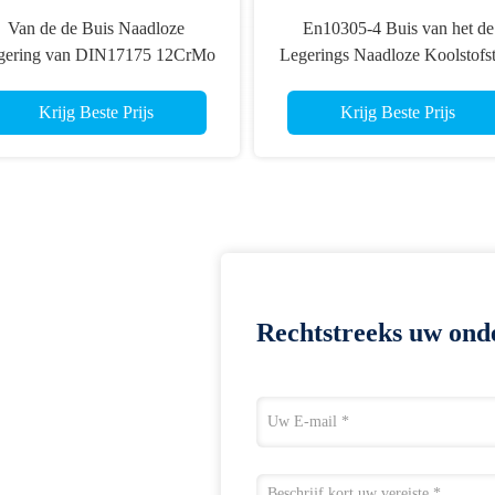
Van de de Buis Naadloze
En10305-4 Buis van het de
gering van DIN17175 12CrMo
Legerings Naadloze Koolstofst
udgetrokken Hydraulische het
van E235 N de Koudgetrokk
Staalpijp 57*3mm
voor Hydraulische Pneumatis
Krijg Beste Prijs
Krijg Beste Prijs
Machtssystemen
Rechtstreeks uw ond