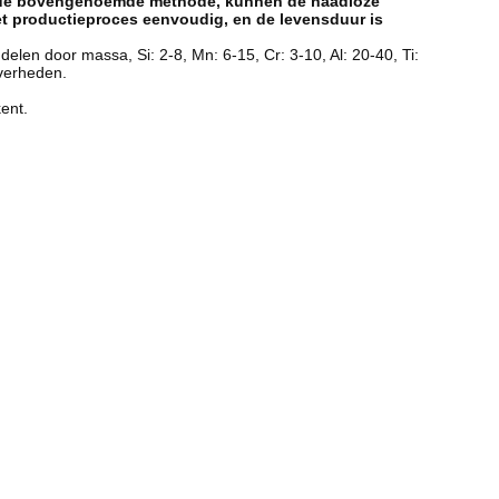
oor de bovengenoemde methode, kunnen de naadloze
het productieproces eenvoudig, en de levensduur is
elen door massa, Si: 2-8, Mn: 6-15, Cr: 3-10, Al: 20-40, Ti:
iverheden.
kent.