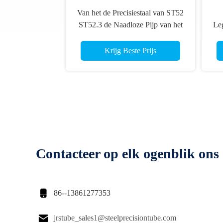
Van het de Precisiestaal van ST52
ST52.3 de Naadloze Pijp van het
Le
de Buisdin17175 Koudgetrokken
Ko
Uitgedreven Staal
Krijg Beste Prijs
Contacteer op elk ogenblik ons

86--13861277353

jrstube_sales1@steelprecisiontube.com