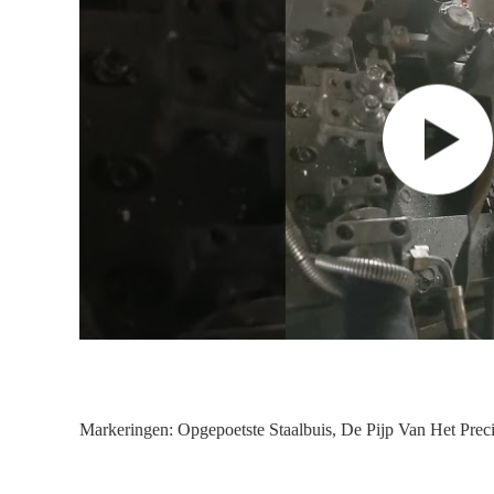
Markeringen:
Opgepoetste Staalbuis
,
De Pijp Van Het Preci