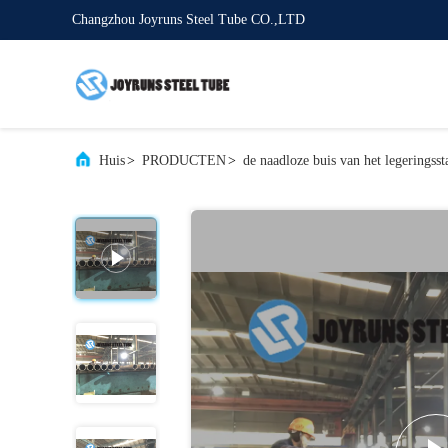
Changzhou Joyruns Steel Tube CO.,LTD
Huis
>
PRODUCTEN
>
de naadloze buis van het legeringsst