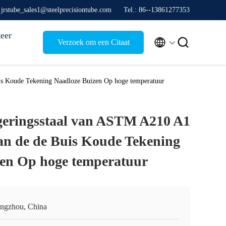
 jrstube_sales1@steelprecisiontube.com
Tel.: 86--13861277353
eer


Verzoek om een Citaat
is Koude Tekening Naadloze Buizen Op hoge temperatuur
geringsstaal van ASTM A210 A1
an de de Buis Koude Tekening
zen Op hoge temperatuur
ngzhou, China