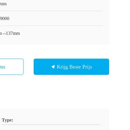
runs
9000
 --137mm
Ons
Krijg Beste Prijs
Type: