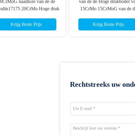
0CrMoG naadloze van de de
van de de Hoge drukboiler v
isdin17175 20CrMo Hoge druk
15CrMo 15CrMoG van de d
van het Legeringsstaal de
Buisdin17175 Naadloos Leger
Boilerpijp
het Staalbuizenstelsel
Krijg Beste Prijs
Krijg Beste Prijs
Rechtstreeks uw ond