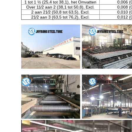
1 tot 1 ½ (25,4 tot 38,1), het Omvatten
0,006 (
Over 11⁄2 aan 2 (38,1 tot 50,8), Excl.
0,008 (
2 aan 21⁄2 (50,8 tot 63,5), Excl.
0,010 (
21⁄2 aan 3 (63,5 tot 76,2), Excl.
0,012 (