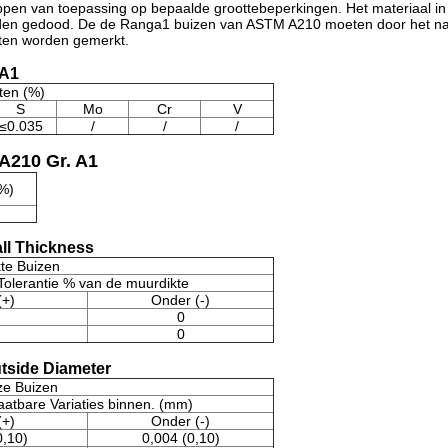
en van toepassing op bepaalde groottebeperkingen. Het materiaal in
en gedood. De de Ranga1 buizen van ASTM A210 moeten door het naad
ten worden gemerkt.
 A1
en (%)
S
Mo
Cr
V
≤0.035
/
/
/
A210 Gr. A1
(%)
ll Thickness
te Buizen
Tolerantie % van de muurdikte
(+)
Onder (-)
0
0
tside Diameter
ze Buizen
aatbare Variaties binnen. (mm)
(+)
Onder (-)
0,10)
0,004 (0,10)