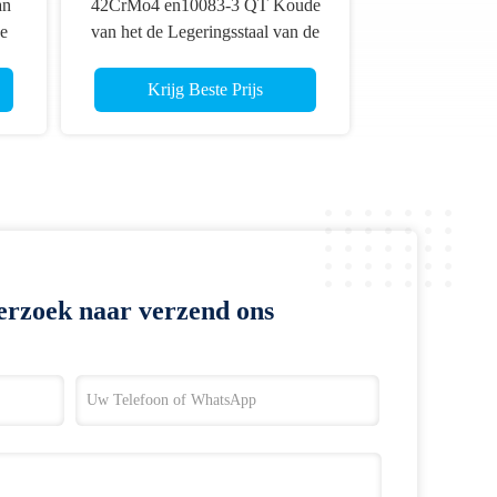
an
42CrMo4 en10083-3 QT Koude
e
van het de Legeringsstaal van de
ing
Tekeningsprecisie Ferritic Pijp
48*10mm
Krijg Beste Prijs
erzoek naar verzend ons