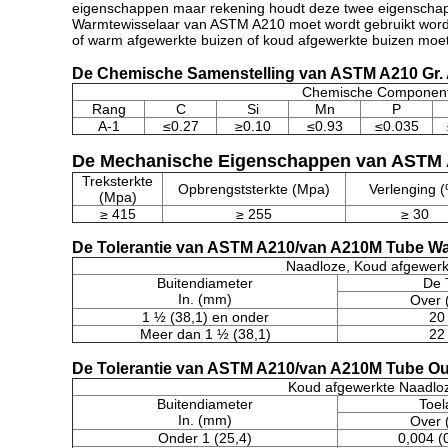
eigenschappen maar rekening houdt deze twee eigenschapp
Warmtewisselaar van ASTM A210 moet wordt gebruikt word
of warm afgewerkte buizen of koud afgewerkte buizen moe
De Chemische Samenstelling van ASTM A210 Gr.
Chemische Component
Rang
C
Si
Mn
P
A-1
≤0.27
≥0.10
≤0.93
≤0.035
De Mechanische Eigenschappen van ASTM 
Treksterkte
Opbrengststerkte (Mpa)
Verlenging 
(Mpa)
≥ 415
≥ 255
≥ 30
De Tolerantie van ASTM A210/van A210M Tube Wa
Naadloze, Koud afgewerk
Buitendiameter
De 
In. (mm)
Over 
1 ½ (38,1) en onder
20
Meer dan 1 ½ (38,1)
22
De Tolerantie van ASTM A210/van A210M Tube Ou
Koud afgewerkte Naadlo
Buitendiameter
Toel
In. (mm)
Over 
Onder 1 (25,4)
0,004 (