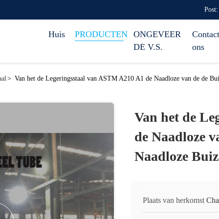
Post:
Huis
PRODUCTEN
ONGEVEER
Contact
DE V.S.
ons
aal
>
Van het de Legeringsstaal van ASTM A210 A1 de Naadloze van de de Bu
Van het de Le
de Naadloze v
Naadloze Bui
Plaats van herkomst
Cha