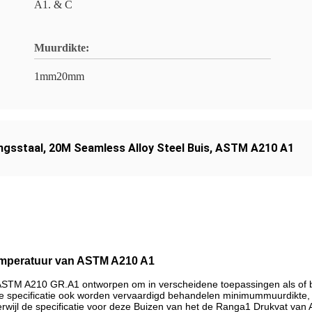
A1. & C
Muurdikte:
1mm20mm
ngsstaal
,
20M Seamless Alloy Steel Buis
,
ASTM A210 A1
emperatuur van ASTM A210 A1
STM A210 GR.A1 ontworpen om in verscheidene toepassingen als of boi
 specificatie ook worden vervaardigd behandelen minimummuurdikte, e
 Terwijl de specificatie voor deze Buizen van het de Ranga1 Drukvat va