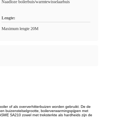
Naadloze boilerbuis/warmtewisselaarbuis
Lengte:
Maximum lengte 20M
ler of als oververhitterbuizen worden gebruikt. De de
n buizenstelselgrootte, boilerverwarmingspijpen met
n ASME SA210 zowel met treksterkte als hardheids zijn de