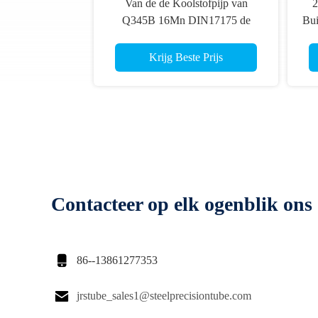
Van de de Koolstofpijp van
2
Q345B 16Mn DIN17175 de
Bu
Naadloze Buis van de de
Tekeningslegering Koude
Krijg Beste Prijs
Contacteer op elk ogenblik ons

86--13861277353

jrstube_sales1@steelprecisiontube.com