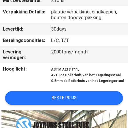
Min. bestelaantal:
2Tons
CONTACTEER
Verpakking Details:
plastic verpakking, eindkappen,
houten doosverpakking
ONS
Levertijd:
30days
VERZOEK
Betalingscondities:
L/C, T/T
OM
Levering
2000tons/month
vermogen:
EEN
CITAAT
Hoog licht:
,
ASTM A213 T11
,
A213 de Boilerbuis van het Legeringsstaal
0.5mm de Boilerbuis van het Legeringsstaal
SITEMAP
BESTE PRIJS
PRIVACYBELEID