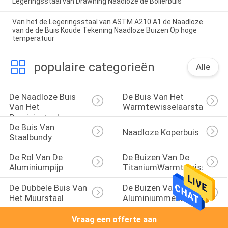
Legeringsstaal van Drawning Naadloze de Boilerbuis
Van het de Legeringsstaal van ASTM A210 A1 de Naadloze
van de de Buis Koude Tekening Naadloze Buizen Op hoge
temperatuur
populaire categorieën
Alle
De Naadloze Buis 
De Buis Van Het 
Van Het 
Warmtewisselaarstaal
Precisiestaal
De Buis Van 
Naadloze Koperbuis
Staalbundy
De Rol Van De 
De Buizen Van De 
Aluminiumpijp
TitaniumWarmtewisselaar
De Dubbele Buis Van 
De Buizen Van Het 
Het Muurstaal
Aluminiummessing
Vraag een offerte aan