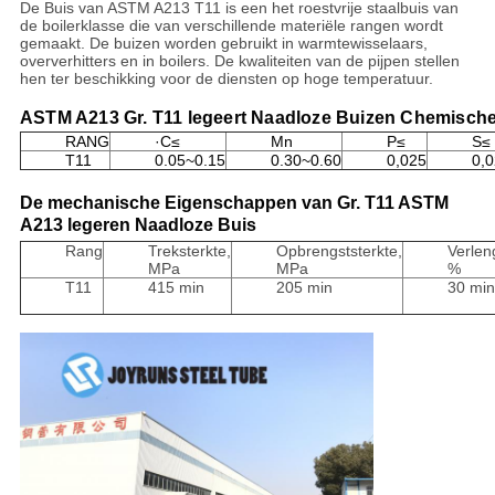
De Buis van ASTM A213 T11 is een het roestvrije staalbuis van
de boilerklasse die van verschillende materiële rangen wordt
gemaakt. De buizen worden gebruikt in warmtewisselaars,
oververhitters en in boilers. De kwaliteiten van de pijpen stellen
hen ter beschikking voor de diensten op hoge temperatuur.
ASTM A213 Gr. T11 legeert Naadloze Buizen Chemische
RANG
·C≤
Mn
P≤
S≤
T11
0.05~0.15
0.30~0.60
0,025
0,
De mechanische Eigenschappen van Gr. T11 ASTM
A213 legeren Naadloze Buis
Rang
Treksterkte,
Opbrengststerkte,
Verlen
MPa
MPa
%
T11
415 min
205 min
30 min