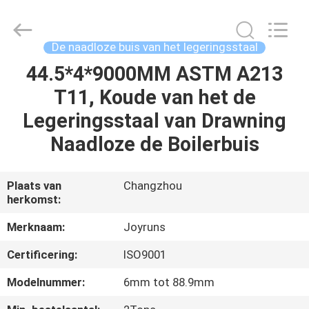
2026
Changzhou
Joyruns
Steel
Tube
De naadloze buis van het legeringsstaal
CO.,LTD.
All
44.5*4*9000MM ASTM A213
HUIS
Rights
Reserved.
T11, Koude van het de
PRODUCTEN
Legeringsstaal van Drawning
Naadloze de Boilerbuis
ONGEVEER
DE
Plaats van
Changzhou
herkomst:
V.S.
Merknaam:
Joyruns
FABRIEKSREIS
Certificering:
ISO9001
Modelnummer:
6mm tot 88.9mm
KWALITEITSCONTROLE