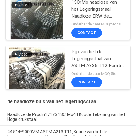
15CrMo naadloze van
het Legeringsstaal
Naadloze ERW de
Boilerbuizen van de de
Onderhandelbaar MOQ:5tons
Buisdin17175 Koude
CONTACT
Tekening
Pijp van het de
Legeringsstaal van
ASTM A335 T12 Ferritic,
Naadloos Koolstofstaal
Onderhandelbaar MOQ:5ton
Op hoge temperatuur
CONTACT
de naadloze buis van het legeringsstaal
Naadloze de Pijpdin17175 13CrMo44 Koude Tekening van het
Hoge drukstaal
44.5*4*9000MM ASTM A213 T11, Koude van het de