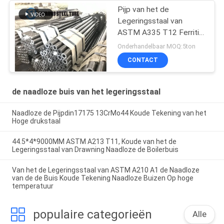
Pijp van het de
Legeringsstaal van
ASTM A335 T12 Ferritic,
Naadloos Koolstofstaal
Onderhandelbaar MOQ:5ton
Op hoge temperatuur
CONTACT
de naadloze buis van het legeringsstaal
Naadloze de Pijpdin17175 13CrMo44 Koude Tekening van het
Hoge drukstaal
44.5*4*9000MM ASTM A213 T11, Koude van het de
Legeringsstaal van Drawning Naadloze de Boilerbuis
Van het de Legeringsstaal van ASTM A210 A1 de Naadloze
van de de Buis Koude Tekening Naadloze Buizen Op hoge
temperatuur
populaire categorieën
Alle