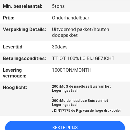
Min. bestelaantal:
5tons
CONTACTEER
Prijs:
Onderhandelbaar
ONS
Verpakking Details:
Uitvoerend pakket/houten
doospakket
VERZOEK
Levertijd:
30days
OM
Betalingscondities:
TT OT 100% LC BIJ GEZICHT
EEN
CITAAT
Levering
1000TON/MONTH
vermogen:
Hoog licht:
20CrMoG de naadloze Buis van het
SITEMAP
Legeringsstaal
,
20CrMo de naadloze Buis van het
Legeringsstaal
PRIVACYBELEID
,
DIN17175 de Pijp van de hoge drukboiler
BESTE PRIJS