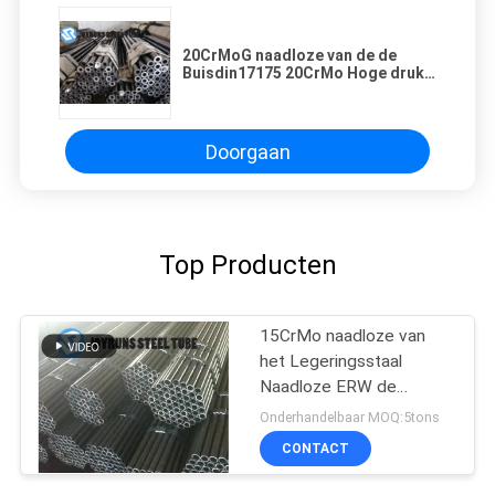
20CrMoG naadloze van de de
Buisdin17175 20CrMo Hoge druk
van het Legeringsstaal de
Boilerpijp
Doorgaan
Top Producten
15CrMo naadloze van
het Legeringsstaal
Naadloze ERW de
Boilerbuizen van de de
Onderhandelbaar MOQ:5tons
Buisdin17175 Koude
CONTACT
Tekening