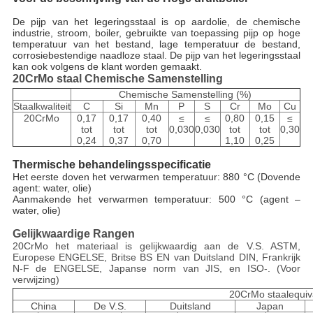
De pijp van het legeringsstaal is op aardolie, de chemische
industrie, stroom, boiler, gebruikte van toepassing pijp op hoge
temperatuur van het bestand, lage temperatuur de bestand,
corrosiebestendige naadloze staal. De pijp van het legeringsstaal
kan ook volgens de klant worden gemaakt.
20CrMo staal Chemische Samenstelling
Chemische Samenstelling (%)
Staalkwaliteit
C
Si
Mn
P
S
Cr
Mo
Cu
20CrMo
0,17
0,17
0,40
≤
≤
0,80
0,15
≤
tot
tot
tot
0,030
0,030
tot
tot
0,30
0,24
0,37
0,70
1,10
0,25
Thermische behandelingsspecificatie
Het eerste doven het verwarmen temperatuur: 880 °C (Dovende
agent: water, olie)
Aanmakende het verwarmen temperatuur: 500 °C (agent –
water, olie)
Gelijkwaardige Rangen
20CrMo het materiaal is gelijkwaardig aan de V.S. ASTM,
Europese ENGELSE, Britse BS EN van Duitsland DIN, Frankrijk
N-F de ENGELSE, Japanse norm van JIS, en ISO-. (Voor
verwijzing)
20CrMo staalequiv
China
De V.S.
Duitsland
Japan