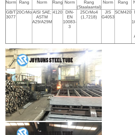
Norm
Rang
Norm
Rang
Norm
Rang
Norm
Rang
(Staalaantal)
GB/T
20CrMo
AISI SAE;
4120
DIN-
25CrMo4
JIS
SCM420
3077
ASTM
EN
(1,7218)
G4053
A29/A29M
10083-
1
3