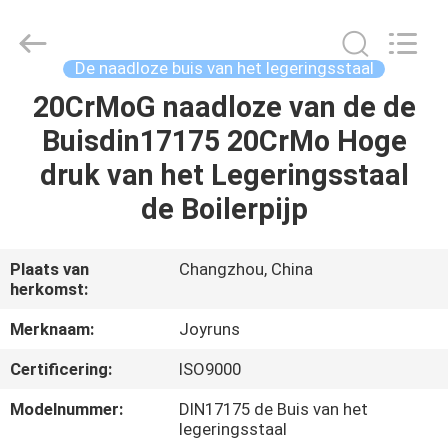
2026
Changzhou
Joyruns
Steel
Tube
De naadloze buis van het legeringsstaal
CO.,LTD.
All
20CrMoG naadloze van de de
HUIS
Rights
Reserved.
Buisdin17175 20CrMo Hoge
PRODUCTEN
druk van het Legeringsstaal
de Boilerpijp
ONGEVEER
DE
Plaats van
Changzhou, China
herkomst:
V.S.
Merknaam:
Joyruns
FABRIEKSREIS
Certificering:
ISO9000
Modelnummer:
DIN17175 de Buis van het
KWALITEITSCONTROLE
legeringsstaal