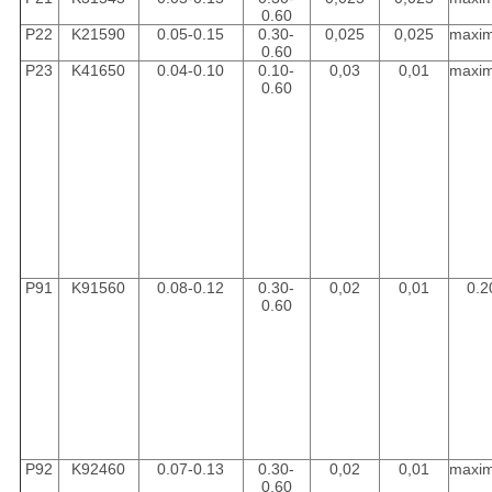
0.60
P22
K21590
0.05-0.15
0.30-
0,025
0,025
maxi
0.60
P23
K41650
0.04-0.10
0.10-
0,03
0,01
maxi
0.60
P91
K91560
0.08-0.12
0.30-
0,02
0,01
0.2
0.60
P92
K92460
0.07-0.13
0.30-
0,02
0,01
maxi
0.60