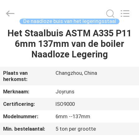
2026
Changzhou
Joyruns
Steel
Tube
De naadloze buis van het legeringsstaal
CO.,LTD.
All
Het Staalbuis ASTM A335 P11
HUIS
Rights
Reserved.
6mm 137mm van de boiler
PRODUCTEN
Naadloze Legering
ONGEVEER
Plaats van
Changzhou, China
herkomst:
DE
V.S.
Merknaam:
Joyruns
Certificering:
ISO9000
FABRIEKSREIS
Modelnummer:
6mm --137mm
Min. bestelaantal:
5 ton per grootte
KWALITEITSCONTROLE