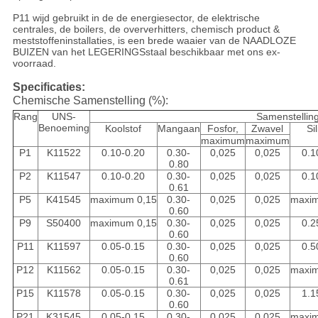
P11 wijd gebruikt in de de energiesector, de elektrische
centrales, de boilers, de oververhitters, chemisch product &
meststoffeninstallaties, is een brede waaier van de NAADLOZE
BUIZEN van het LEGERINGSstaal beschikbaar met ons ex-
voorraad.
Specificaties:
Chemische Samenstelling (%):
Rang
UNS-
Samenstellin
Benoeming
Koolstof
Mangaan
Fosfor,
Zwavel
Si
maximum
maximum
P1
K11522
0.10-0.20
0.30-
0,025
0,025
0.1
0.80
P2
K11547
0.10-0.20
0.30-
0,025
0,025
0.1
0.61
P5
K41545
maximum 0,15
0.30-
0,025
0,025
maxi
0.60
P9
S50400
maximum 0,15
0.30-
0,025
0,025
0.2
0.60
P11
K11597
0.05-0.15
0.30-
0,025
0,025
0.5
0.60
P12
K11562
0.05-0.15
0.30-
0,025
0,025
maxi
0.61
P15
K11578
0.05-0.15
0.30-
0,025
0,025
1.1
0.60
P21
K31545
0.05-0.15
0.30-
0,025
0,025
maxi