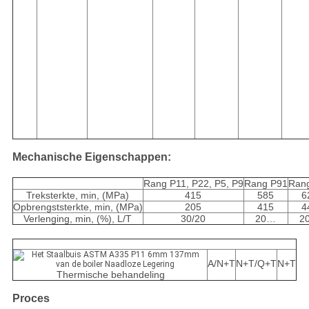
Mechanische Eigenschappen:
Rang P11, P22, P5, P9
Rang P91
Ran
Treksterkte, min, (MPa)
415
585
6
Opbrengststerkte, min, (MPa)
205
415
4
Verlenging, min, (%), L/T
30/20
20…
2
A/N+T
N+T/Q+T
N+T
Thermische behandeling
Proces