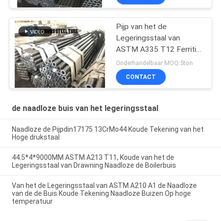
Tekening
Pijp van het de
Legeringsstaal van
ASTM A335 T12 Ferritic,
Naadloos Koolstofstaal
Onderhandelbaar MOQ:5ton
Op hoge temperatuur
CONTACT
de naadloze buis van het legeringsstaal
Naadloze de Pijpdin17175 13CrMo44 Koude Tekening van het
Hoge drukstaal
44.5*4*9000MM ASTM A213 T11, Koude van het de
Legeringsstaal van Drawning Naadloze de Boilerbuis
Van het de Legeringsstaal van ASTM A210 A1 de Naadloze
van de de Buis Koude Tekening Naadloze Buizen Op hoge
temperatuur