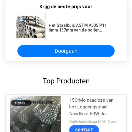
Krijg de beste prijs voor
Het Staalbuis ASTM A335 P11
6mm 137mm van de boiler
Naadloze Legering
Doorgaan
Top Producten
15CrMo naadloze van
het Legeringsstaal
Naadloze ERW de
Boilerbuizen van de de
Onderhandelbaar MOQ:5tons
Buisdin17175 Koude
CONTACT