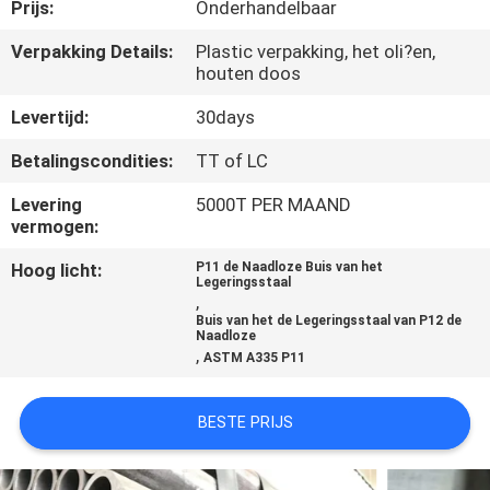
Prijs:
Onderhandelbaar
CONTACTEER
Verpakking Details:
Plastic verpakking, het oli?en,
houten doos
ONS
Levertijd:
30days
VERZOEK
Betalingscondities:
TT of LC
OM
Levering
5000T PER MAAND
EEN
vermogen:
CITAAT
Hoog licht:
P11 de Naadloze Buis van het
Legeringsstaal
,
Buis van het de Legeringsstaal van P12 de
SITEMAP
Naadloze
,
ASTM A335 P11
PRIVACYBELEID
BESTE PRIJS