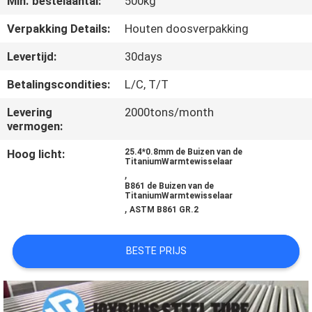
Min. bestelaantal:
500kg
CONTACTEER
Verpakking Details:
Houten doosverpakking
ONS
Levertijd:
30days
Betalingscondities:
L/C, T/T
VERZOEK
Levering
2000tons/month
OM
vermogen:
EEN
Hoog licht:
25.4*0.8mm de Buizen van de
TitaniumWarmtewisselaar
CITAAT
,
B861 de Buizen van de
TitaniumWarmtewisselaar
,
SITEMAP
ASTM B861 GR.2
BESTE PRIJS
PRIVACYBELEID