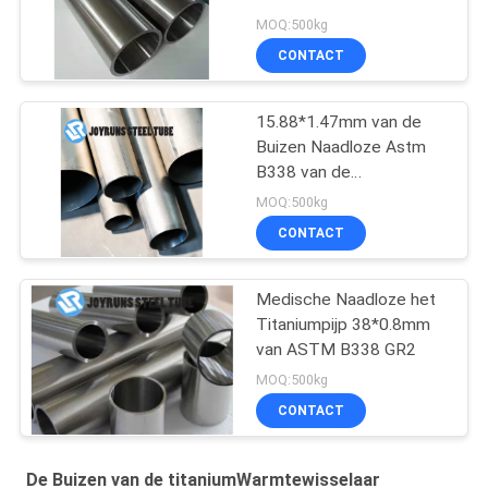
de Buisdin17861 Hoge
MOQ:500kg
Precisie Naadloze Buis
CONTACT
15.88*1.47mm van de
Buizen Naadloze Astm
B338 van de
TitaniumWarmtewisselaar
MOQ:500kg
Rang 2
CONTACT
Medische Naadloze het
Titaniumpijp 38*0.8mm
van ASTM B338 GR2
MOQ:500kg
CONTACT
De Buizen van de titaniumWarmtewisselaar