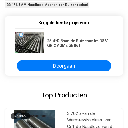
38.1*1.5MM Naadloos Mechanisch Buizenstelsel
Krijg de beste prijs voor
25.4*0.8mm de Buizenastm B861
GR.2 ASME SB861
Warmtewisselaars van de
TitaniumWarmtewisselaar
Doorgaan
Top Producten
3.7025 van de
Warmtewisselaaru van
Gr.1 de Naadloze van de