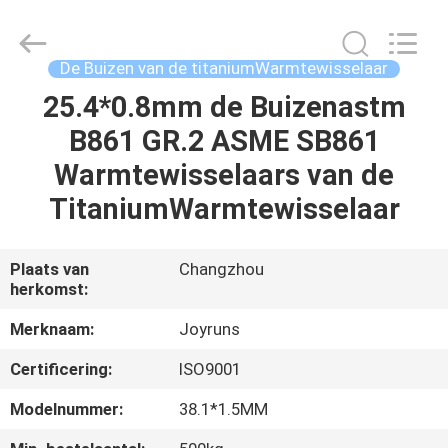
2026
Changzhou
Joyruns
Steel
Tube
De Buizen van de titaniumWarmtewisselaar
CO.,LTD.
All
25.4*0.8mm de Buizenastm
HUIS
Rights
Reserved.
B861 GR.2 ASME SB861
PRODUCTEN
Warmtewisselaars van de
TitaniumWarmtewisselaar
ONGEVEER
DE
Plaats van
Changzhou
herkomst:
V.S.
Merknaam:
Joyruns
FABRIEKSREIS
Certificering:
ISO9001
Modelnummer:
38.1*1.5MM
KWALITEITSCONTROLE