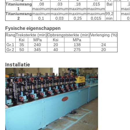
Titaniumrang
.08
.03
.18
.015
Bal
.
1
maximum
maximum
maximum
maximum
max
Titaniumrang
maximum
maximum
maximum
maximum
99,2
max
2
0,1
0,03
0,25
0,015
min
0
Fysische eigenschappen
Rang
Treksterkte (min)
Opbrengststerkte (min)
Verlenging (%)
Ksi
MPa
Ksi
MPa
Gr.1
35
240
20
138
24
Gr.2
50
345
40
275
20
Installatie