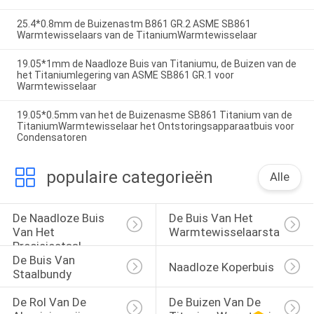
25.4*0.8mm de Buizenastm B861 GR.2 ASME SB861
Warmtewisselaars van de TitaniumWarmtewisselaar
19.05*1mm de Naadloze Buis van Titaniumu, de Buizen van de
het Titaniumlegering van ASME SB861 GR.1 voor
Warmtewisselaar
19.05*0.5mm van het de Buizenasme SB861 Titanium van de
TitaniumWarmtewisselaar het Ontstoringsapparaatbuis voor
Condensatoren
populaire categorieën
Alle
De Naadloze Buis 
De Buis Van Het 
Van Het 
Warmtewisselaarstaal
Precisiestaal
De Buis Van 
Naadloze Koperbuis
Staalbundy
De Rol Van De 
De Buizen Van De 