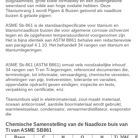
buigzaamheid, grote koele formability en een buitengewone
weerstand van milde aan hoge oxidatie hebben. Deze
Titaniumrang 1 wordt Pijpen & Buizen getoond als naadloze
buizen & gelaste pijpen.
ASME Sb-861 is de standaardspecificatie voor titanium en
titaniumnaadloze buizen die voor algemene corrosie-zichverzet
tegen en de opgeheven temperatuurdienst voorgenomen zijn.
Het is bijna identiek aan ASTM B861 behalve een redactierevisie
aan paragraaf 4.1.10. Het behandelt 34 rangen van titanium en
titaniumlegeringen.
ASME Sb-861 (ASTM B861) omvat vele noodzakelijke inhoud:
34 rangen van Ti en Ti-legeringen, referenced documenten die,
terminologie, tot informatie, vervaardiging, chemische vereisten,
afmetingen van pijp, trekvereisten, tolerantie en variaties,
oppervlakte opdracht geven eindigen, inspectie en tests,
verpakking en certificatie, enz.
Titaniumbuis wijd in elektromateriaal, zout-maakt materiaal,
oceaan anticorrosief, aardolie boormateriaal wordt gebruikt,
warmtewisselaar, condensator, verwarmerdistillateur, evaporator
die
Chemische Samenstelling van de Naadloze buis van
Ti van ASME SB861
Rang
C
N
O
H
Ti
V
Al
F