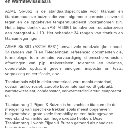
en Warmtewisselaars
ASME Sb-861 is de standaardspecificatie voor titanium en
titaniumnaadloze buizen die voor algemene corrosie-zichverzet
tegen en de opgeheven temperatuurdienst voorgenomen zijn.
Het is bijna identiek aan ASTM B861 behalve een redactierevisie
aan paragraaf 4.1.10. Het behandelt 34 rangen van titanium en
titaniumlegeringen.
ASME Sb-861 (ASTM B861) omvat vele noodzakelijke inhoud:
34 rangen van Ti en Ti-legeringen, referenced documenten die,
terminologie, tot informatie, vervaardiging, chemische vereisten,
afmetingen van pijp, trekvereisten, tolerantie en variaties,
oppervlakte opdracht geven eindigen, inspectie en tests,
verpakking en certificatie, enz.
Titaniumbuis wijd in elektromateriaal, zout-maakt materiaal,
oceaan anticorrosief, aardolie boormateriaal wordt gebruikt,
warmtewisselaar, condensator, verwarmerdistillateur, evaporator
die
Titaniumrang 1 Pijpen & Buizen is het zachtste titanium die de
mengeling van specifieke trekken zoals meest opgeheven
buigzaamheid, grote koele formability en een buitengewone
weerstand van milde aan hoge oxidatie hebben. Deze
Titaniumrang 1 wordt Pijpen & Buizen getoond als naadloze
buizen & gelaste pijpen.