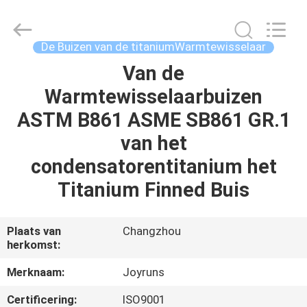
2026
Changzhou
Joyruns
Steel
Tube
De Buizen van de titaniumWarmtewisselaar
CO.,LTD.
All
Van de
HUIS
Rights
Reserved.
Warmtewisselaarbuizen
PRODUCTEN
ASTM B861 ASME SB861 GR.1
van het
ONGEVEER
condensatorentitanium het
DE
Titanium Finned Buis
V.S.
Plaats van
Changzhou
herkomst:
FABRIEKSREIS
Merknaam:
Joyruns
KWALITEITSCONTROLE
Certificering:
ISO9001