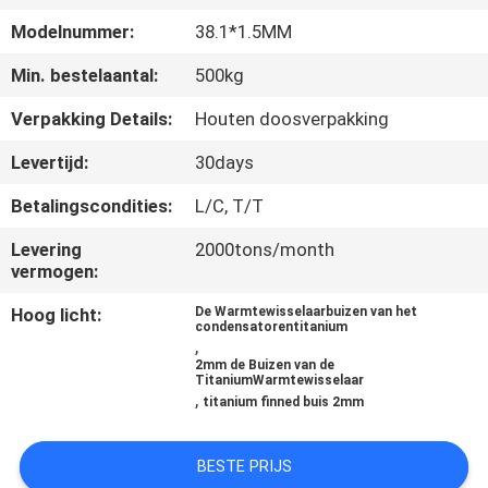
Modelnummer:
38.1*1.5MM
CONTACTEER
Min. bestelaantal:
500kg
ONS
Verpakking Details:
Houten doosverpakking
VERZOEK
Levertijd:
30days
OM
Betalingscondities:
L/C, T/T
EEN
Levering
2000tons/month
CITAAT
vermogen:
Hoog licht:
De Warmtewisselaarbuizen van het
SITEMAP
condensatorentitanium
,
2mm de Buizen van de
TitaniumWarmtewisselaar
PRIVACYBELEID
,
titanium finned buis 2mm
BESTE PRIJS