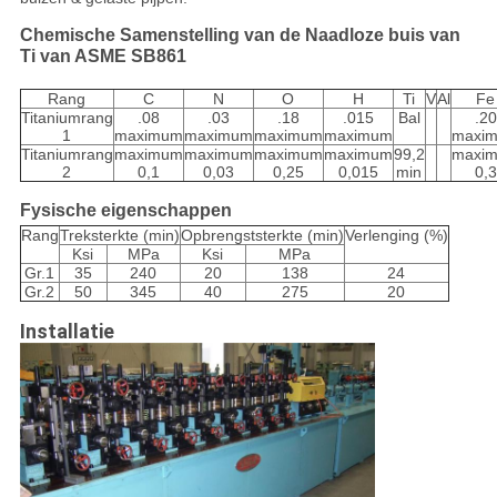
Chemische Samenstelling van de Naadloze buis van
Ti van ASME SB861
Rang
C
N
O
H
Ti
V
Al
Fe
Titaniumrang
.08
.03
.18
.015
Bal
.20
1
maximum
maximum
maximum
maximum
maxi
Titaniumrang
maximum
maximum
maximum
maximum
99,2
maxi
2
0,1
0,03
0,25
0,015
min
0,3
Fysische eigenschappen
Rang
Treksterkte (min)
Opbrengststerkte (min)
Verlenging (%)
Ksi
MPa
Ksi
MPa
Gr.1
35
240
20
138
24
Gr.2
50
345
40
275
20
Installatie