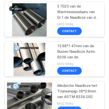
3.7025 van de
Warmtewisselaaru van
Gr.1 de Naadloze van de
de Buisdin17861 Hoge
MOQ:500kg
Precisie Naadloze Buis
CONTACT
15.88*1.47mm van de
Buizen Naadloze Astm
B338 van de
TitaniumWarmtewisselaar
MOQ:500kg
Rang 2
CONTACT
Medische Naadloze het
Titaniumpijp 38*0.8mm
van ASTM B338 GR2
MOQ:500kg