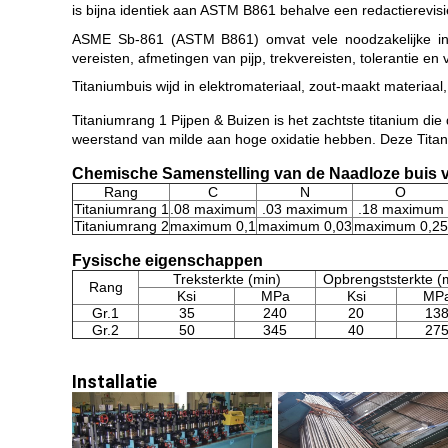
is bijna identiek aan ASTM B861 behalve een redactierevisi
ASME Sb-861 (ASTM B861) omvat vele noodzakelijke inhou
vereisten, afmetingen van pijp, trekvereisten, tolerantie en 
Titaniumbuis wijd in elektromateriaal, zout-maakt materiaal
Titaniumrang 1 Pijpen & Buizen is het zachtste titanium d
weerstand van milde aan hoge oxidatie hebben. Deze Titan
Chemische Samenstelling van de Naadloze buis 
Rang
C
N
O
Titaniumrang 1
.08 maximum
.03 maximum
.18 maximum
Titaniumrang 2
maximum 0,1
maximum 0,03
maximum 0,25
Fysische eigenschappen
Treksterkte (min)
Opbrengststerkte (
Rang
Ksi
MPa
Ksi
MP
Gr.1
35
240
20
13
Gr.2
50
345
40
27
Installatie