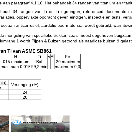
e aan paragraaf 4.1.10. Het behandelt 34 rangen van titanium en titan
d: 34 rangen van Ti en Ti-legeringen, referenced documenten die,
variaties, oppervlakte opdracht geven eindigen, inspectie en tests, verpa
, oceaan anticorrosief, aardolie boormateriaal wordt gebruikt, warmtewi
ie de mengeling van specifieke trekken zoals meest opgeheven buigzaam
iumrang 1 wordt Pijpen & Buizen getoond als naadloze buizen & gelast
van Ti van ASME SB861
H
Ti
V
Al
Fe
.015 maximum
Bal
.20 maximum
maximum 0,015
99,2 min
maximum 0,3
min)
Verlenging (%)
a
8
24
5
20