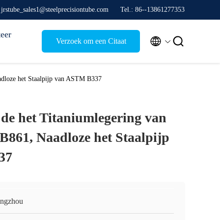
 jrstube_sales1@steelprecisiontube.com
Tel.: 86--13861277353
eer


Verzoek om een Citaat
dloze het Staalpijp van ASTM B337
 de het Titaniumlegering van
61, Naadloze het Staalpijp
37
ngzhou