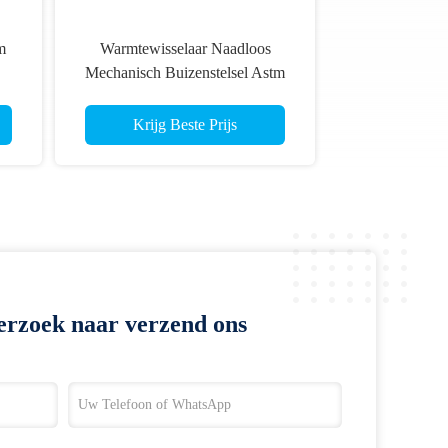
m
Warmtewisselaar Naadloos
Mechanisch Buizenstelsel Astm
n
B338 Gr2 38.1*1.5MM
Krijg Beste Prijs
erzoek naar verzend ons