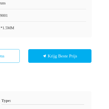
runs
9001
1*1.5MM
Ons
Krijg Beste Prijs
Type: