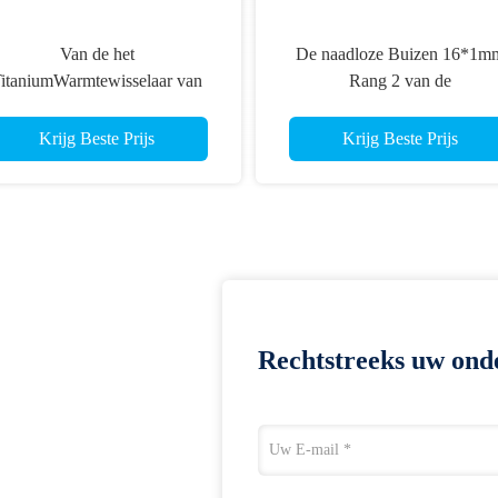
Van de het
De naadloze Buizen 16*1m
itaniumWarmtewisselaar van
Rang 2 van de
N17861 3,7035 de Buizengr.2
TitaniumWarmtewisselaar va
rmtewisselaar het Door buizen
Astm B337
Krijg Beste Prijs
Krijg Beste Prijs
leiden
Rechtstreeks uw ond