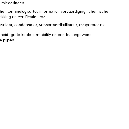
iumlegeringen.
 terminologie, tot informatie, vervaardiging, chemische
kking en certificatie, enz.
sselaar, condensator, verwarmerdistillateur, evaporator die
heid, grote koele formability en een buitengewone
.
e pijpen