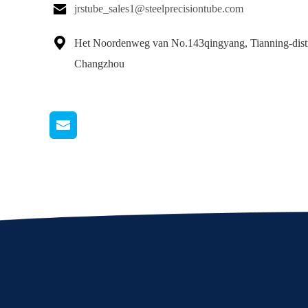

jrstube_sales1@steelprecisiontube.com

Het Noordenweg van No.143qingyang, Tianning-distr
Changzhou