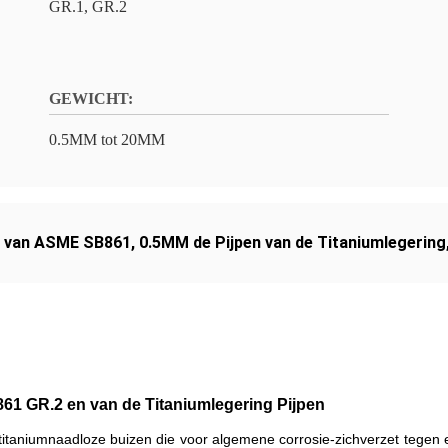
GR.1, GR.2
GEWICHT:
0.5MM tot 20MM
ng van ASME SB861
,
0.5MM de Pijpen van de Titaniumlegering
1 GR.2 en van de Titaniumlegering Pijpen
 titaniumnaadloze buizen die voor algemene corrosie-zichverzet tege