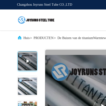
Changzhou Joyruns Steel Tube CO.,LTD
Huis
>
PRODUCTEN
>
De Buizen van de titaniumWarmtewi