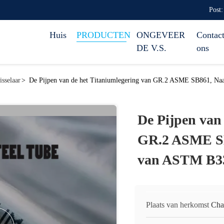
Post:
Huis
PRODUCTEN
ONGEVEER
Contact
DE V.S.
ons
sselaar
>
De Pijpen van de het Titaniumlegering van GR.2 ASME SB861, Naa
De Pijpen van
GR.2 ASME SB8
van ASTM B3
Plaats van herkomst
Cha