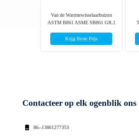
Van de Warmtewisselaarbuizen
ASTM B861 ASME SB861 GR.1
T
van het condensatorentitanium het
DI
Titanium Finned Buis
Wa
Krijg Beste Prijs
Contacteer op elk ogenblik ons

86--13861277353