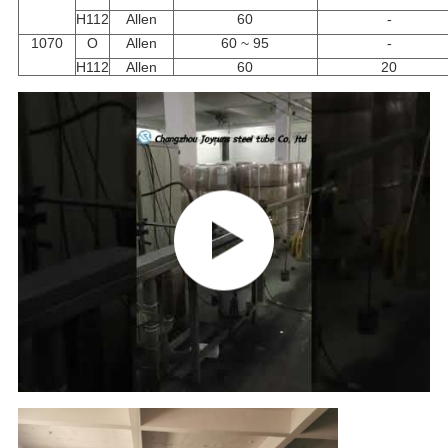
H112
Allen
60
-
1070
O
Allen
60 ~ 95
-
H112
Allen
60
20