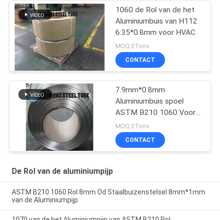
1060 de Rol van de het
Aluminiumbuis van H112
6.35*0.8mm voor HVAC
MOQ:2Tons
CONTACT
7.9mm*0.8mm
Aluminiumbuis spoel
ASTM B210 1060 Voor
verdamper
MOQ:2Tons
CONTACT
De Rol van de aluminiumpijp
ASTM B210 1060 Rol 8mm Od Staalbuizenstelsel 8mm*1mm
van de Aluminiumpijp
1070 van de het Aluminiumpijp van ASTM B210 Rol