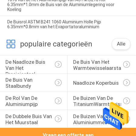
6.35mm*1.0mm de Buis van de Aluminiumlegering voor
Koeling
De Buisrol ASTM B241 1060 Aluminium Holle Pijp
6.35mm*0.8mm van het Evaportatoraluminium
populaire categorieën
Alle
De Naadloze Buis 
De Buis Van Het 
Van Het 
Warmtewisselaarstaal
Precisiestaal
De Buis Van 
Naadloze Koperbuis
Staalbundy
De Rol Van De 
De Buizen Van De 
Aluminiumpijp
TitaniumWarmtewisselaar
De Dubbele Buis Van 
De Buizen Van Het 
Het Muurstaal
Aluminiummessing
Vraag een offerte aan