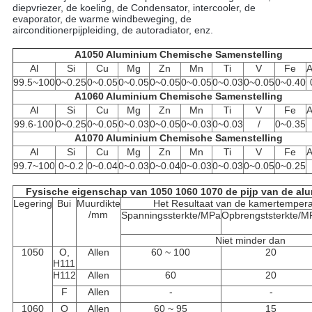
diepvriezer, de koeling, de Condensator, intercooler, de
evaporator, de warme windbeweging, de
airconditionerpijpleiding, de autoradiator, enz.
A1050 Aluminium Chemische Samenstelling
Al
Si
Cu
Mg
Zn
Mn
Ti
V
Fe
A
99.5~100
0~0.25
0~0.05
0~0.05
0~0.05
0~0.05
0~0.03
0~0.05
0~0.40
A1060 Aluminium Chemische Samenstelling
Al
Si
Cu
Mg
Zn
Mn
Ti
V
Fe
A
99.6-100
0~0.25
0~0.05
0~0.03
0~0.05
0~0.03
0~0.03
/
0~0.35
A1070 Aluminium Chemische Samenstelling
Al
Si
Cu
Mg
Zn
Mn
Ti
V
Fe
A
99.7~100
0~0.2
0~0.04
0~0.03
0~0.04
0~0.03
0~0.03
0~0.05
0~0.25
Fysische eigenschap van 1050 1060 1070 de pijp van de al
Legering
Bui
Muurdikte
Het Resultaat van de kamertempera
/mm
Spanningssterkte/MPa
Opbrengststerkte/M
Niet minder dan
1050
O,
Allen
60 ~ 100
20
H111
H112
Allen
60
20
F
Allen
-
-
1060
O
Allen
60 ~ 95
15