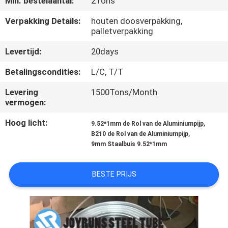
Min. bestelaantal:
2Tons
CONTACTEER
Verpakking Details:
houten doosverpakking,
palletverpakking
ONS
Levertijd:
20days
VERZOEK
Betalingscondities:
L/C, T/T
OM
Levering
1500Tons/Month
vermogen:
EEN
CITAAT
Hoog licht:
,
9.52*1mm de Rol van de Aluminiumpijp
,
B210 de Rol van de Aluminiumpijp
9mm Staalbuis 9.52*1mm
SITEMAP
BESTE PRIJS
PRIVACYBELEID