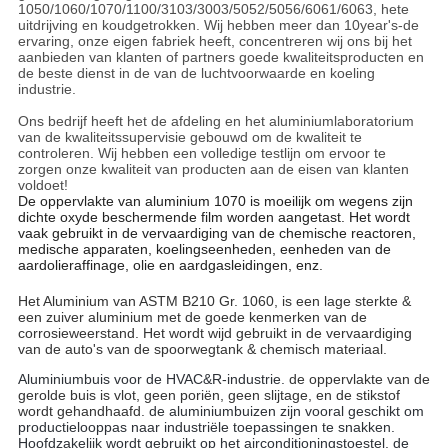
1050/1060/1070/1100/3103/3003/5052/5056/6061/6063, hete
uitdrijving en koudgetrokken. Wij hebben meer dan 10year's-de
ervaring, onze eigen fabriek heeft, concentreren wij ons bij het
aanbieden van klanten of partners goede kwaliteitsproducten en
de beste dienst in de van de luchtvoorwaarde en koeling
industrie.
Ons bedrijf heeft het de afdeling en het aluminiumlaboratorium
van de kwaliteitssupervisie gebouwd om de kwaliteit te
controleren. Wij hebben een volledige testlijn om ervoor te
zorgen onze kwaliteit van producten aan de eisen van klanten
voldoet!
De oppervlakte van aluminium 1070 is moeilijk om wegens zijn
dichte oxyde beschermende film worden aangetast. Het wordt
vaak gebruikt in de vervaardiging van de chemische reactoren,
medische apparaten, koelingseenheden, eenheden van de
aardolieraffinage, olie en aardgasleidingen, enz.
Het Aluminium van ASTM B210 Gr. 1060, is een lage sterkte &
een zuiver aluminium met de goede kenmerken van de
corrosieweerstand. Het wordt wijd gebruikt in de vervaardiging
van de auto's van de spoorwegtank & chemisch materiaal.
Aluminiumbuis voor de HVAC&R-industrie.
de oppervlakte van de
gerolde buis is vlot, geen poriën, geen slijtage, en de stikstof
wordt gehandhaafd.
de aluminiumbuizen zijn vooral geschikt om
productielooppas naar industriële toepassingen te snakken.
Hoofdzakelijk wordt gebruikt op het airconditioningstoestel, de