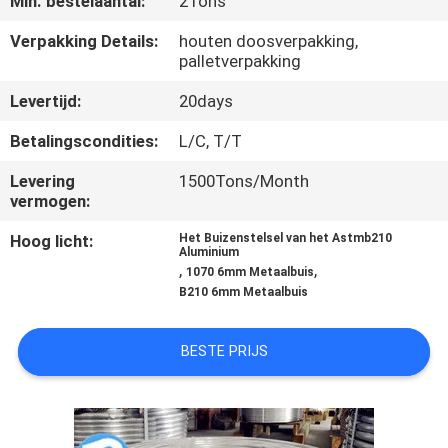
Min. bestelaantal:
2Tons
CONTACTEER
Verpakking Details:
houten doosverpakking,
palletverpakking
ONS
Levertijd:
20days
VERZOEK
Betalingscondities:
L/C, T/T
OM
Levering
1500Tons/Month
vermogen:
EEN
CITAAT
Hoog licht:
Het Buizenstelsel van het Astmb210
Aluminium
,
,
1070 6mm Metaalbuis
B210 6mm Metaalbuis
SITEMAP
BESTE PRIJS
PRIVACYBELEID