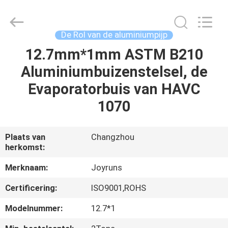
2026
Changzhou
Joyruns
Steel
Tube
De Rol van de aluminiumpijp
CO.,LTD.
All
12.7mm*1mm ASTM B210
HUIS
Rights
Reserved.
Aluminiumbuizenstelsel, de
PRODUCTEN
Evaporatorbuis van HAVC
1070
ONGEVEER
DE
Plaats van
Changzhou
herkomst:
V.S.
Merknaam:
Joyruns
FABRIEKSREIS
Certificering:
ISO9001,ROHS
Modelnummer:
12.7*1
KWALITEITSCONTROLE