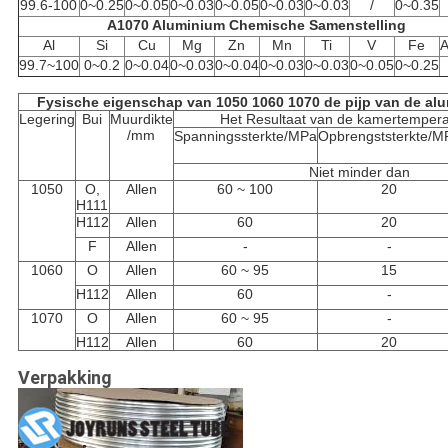
99.6-100
0~0.25
0~0.05
0~0.03
0~0.05
0~0.03
0~0.03
/
0~0.35
A1070 Aluminium Chemische Samenstelling
Al
Si
Cu
Mg
Zn
Mn
Ti
V
Fe
A
99.7~100
0~0.2
0~0.04
0~0.03
0~0.04
0~0.03
0~0.03
0~0.05
0~0.25
Fysische eigenschap van 1050 1060 1070 de pijp van de al
Legering
Bui
Muurdikte
Het Resultaat van de kamertempera
/mm
Spanningssterkte/MPa
Opbrengststerkte/M
Niet minder dan
1050
O,
Allen
60 ~ 100
20
H111
H112
Allen
60
20
F
Allen
-
-
1060
O
Allen
60 ~ 95
15
H112
Allen
60
-
1070
O
Allen
60 ~ 95
-
H112
Allen
60
20
Verpakking