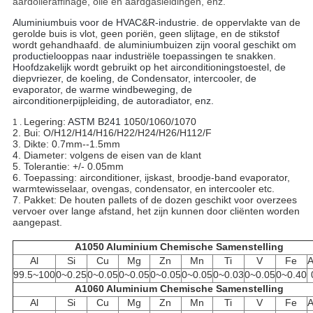
aardolieraffinage, olie en aardgasleidingen, enz.
Aluminiumbuis voor de HVAC&R-industrie.
de oppervlakte van de
gerolde buis is vlot, geen poriën, geen slijtage, en de stikstof
wordt gehandhaafd.
de aluminiumbuizen zijn vooral geschikt om
productielooppas naar industriële toepassingen te snakken.
Hoofdzakelijk wordt gebruikt op het airconditioningstoestel, de
diepvriezer, de koeling, de Condensator, intercooler, de
evaporator, de warme windbeweging, de
airconditionerpijpleiding, de autoradiator, enz.
Legering:
ASTM B241
1050/1060/1070
1 .
2. Bui: O/H12/H14/H16/H22/H24/H26/H112/F
3. Dikte: 0.7mm--1.5mm
4. Diameter: volgens de eisen van de klant
5. Tolerantie: +/- 0.05mm
6. Toepassing: airconditioner, ijskast, broodje-band evaporator,
warmtewisselaar, ovengas, condensator, en intercooler etc.
7. Pakket: De houten pallets of de dozen geschikt voor overzees
vervoer over lange afstand, het zijn kunnen door cliënten worden
aangepast.
A1050 Aluminium Chemische Samenstelling
Al
Si
Cu
Mg
Zn
Mn
Ti
V
Fe
A
99.5~100
0~0.25
0~0.05
0~0.05
0~0.05
0~0.05
0~0.03
0~0.05
0~0.40
A1060 Aluminium Chemische Samenstelling
Al
Si
Cu
Mg
Zn
Mn
Ti
V
Fe
A