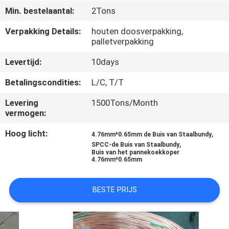
Min. bestelaantal:
2Tons
CONTACTEER
Verpakking Details:
houten doosverpakking,
ONS
palletverpakking
Levertijd:
10days
VERZOEK
Betalingscondities:
L/C, T/T
OM
Levering
1500Tons/Month
EEN
vermogen:
CITAAT
Hoog licht:
,
4.76mm*0.65mm de Buis van Staalbundy
,
SPCC-de Buis van Staalbundy
Buis van het pannekoekkoper
SITEMAP
4.76mm*0.65mm
PRIVACYBELEID
BESTE PRIJS