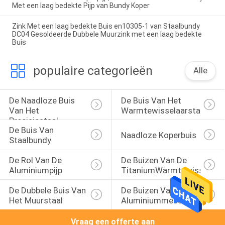
Met een laag bedekte Pijp van Bundy Koper
Zink Met een laag bedekte Buis en10305-1 van Staalbundy
DC04 Gesoldeerde Dubbele Muurzink met een laag bedekte
Buis
populaire categorieën
Alle
De Naadloze Buis 
De Buis Van Het 
Van Het 
Warmtewisselaarstaal
Precisiestaal
De Buis Van 
Naadloze Koperbuis
Staalbundy
De Rol Van De 
De Buizen Van De 
Aluminiumpijp
TitaniumWarmtewisselaar
De Dubbele Buis Van 
De Buizen Van Het 
Het Muurstaal
Aluminiummessing
Vraag een offerte aan