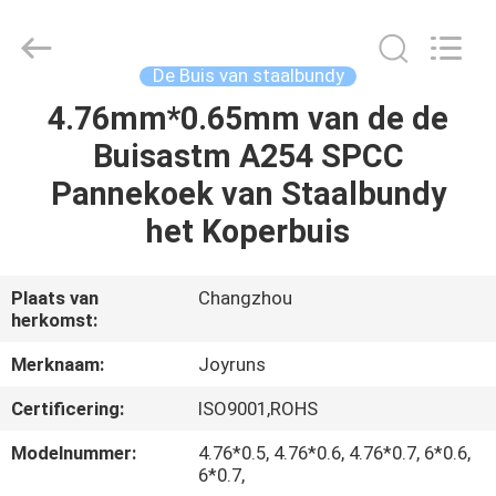
2026
Changzhou
Joyruns
Steel
Tube
De Buis van staalbundy
CO.,LTD.
All
4.76mm*0.65mm van de de
HUIS
Rights
Reserved.
Buisastm A254 SPCC
PRODUCTEN
Pannekoek van Staalbundy
het Koperbuis
ONGEVEER
DE
Plaats van
Changzhou
herkomst:
V.S.
Merknaam:
Joyruns
FABRIEKSREIS
Certificering:
ISO9001,ROHS
Modelnummer:
4.76*0.5, 4.76*0.6, 4.76*0.7, 6*0.6,
KWALITEITSCONTROLE
6*0.7,