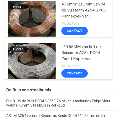
4.76mm*0.65mm van de
de Buisastm A254 SPCC
Pannekoek van
Staalbundy het
MOQ:2Tons
Koperbuis
CONTACT
4*0.55MM van het de
Buisastm A254 DC04
Zacht Koper van
Staalbundy Met een laag
MOQ:2Tons
bedekt de Rolzink
CONTACT
De Buis van staalbundy
EN10139 de Buis DC04 6.35*0.7MM van staalbundy Enige Muur
walste 10mm Staalbuis in Rol koud
ASTM A254 verdunt Koperpijp, Beide DC04 6*0.65mm de Zij