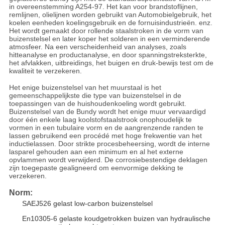
in overeenstemming A254-97. Het kan voor brandstoflijnen,
remlijnen, olielijnen worden gebruikt van Automobielgebruik, het
koelen eenheden koelingsgebruik en de fornuisindustrieën. enz.
Het wordt gemaakt door rollende staalstroken in de vorm van
buizenstelsel en later koper het solderen in een verminderende
atmosfeer. Na een verscheidenheid van analyses, zoals
hitteanalyse en productanalyse, en door spanningstreksterkte,
het afvlakken, uitbreidings, het buigen en druk-bewijs test om de
kwaliteit te verzekeren.
Het enige buizenstelsel van het muurstaal is het
gemeenschappelijkste die type van buizenstelsel in de
toepassingen van de huishoudenkoeling wordt gebruikt.
Buizenstelsel van de Bundy wordt het enige muur vervaardigd
door één enkele laag koolstofstaalstrook onophoudelijk te
vormen in een tubulaire vorm en de aangrenzende randen te
lassen gebruikend een procédé met hoge frekwentie van het
inductielassen. Door strikte procesbeheersing, wordt de interne
lasparel gehouden aan een minimum en al het externe
opvlammen wordt verwijderd. De corrosiebestendige deklagen
zijn toegepaste gealigneerd om eenvormige dekking te
verzekeren.
Norm:
SAEJ526 gelast low-carbon buizenstelsel
En10305-6 gelaste koudgetrokken buizen van hydraulische